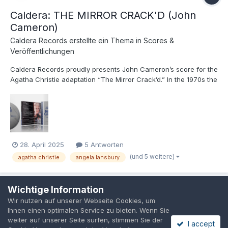
Caldera: THE MIRROR CRACK'D (John
Cameron)
Caldera Records
erstellte ein Thema in
Scores &
Veröffentlichungen
Caldera Records proudly presents John Cameron’s score for the
Agatha Christie adaptation “The Mirror Crack’d.” In the 1970s the
British film industry saw two of its biggest successes with its
adaptations of “Murder on the Orient Express” and “Death on
the Nile.” Thus, producers were eager to br...
28. April 2025
5 Antworten
(und 5 weitere)
agatha christie
angela lansbury
Wichtige Information
Wir nutzen auf unserer Webseite Cookies, um
Datenschutzerklärung
Cookies
Ihnen einen optimalen Service zu bieten. Wenn Sie
Powered by Invision Community
weiter auf unserer Seite surfen, stimmen Sie der
I accept