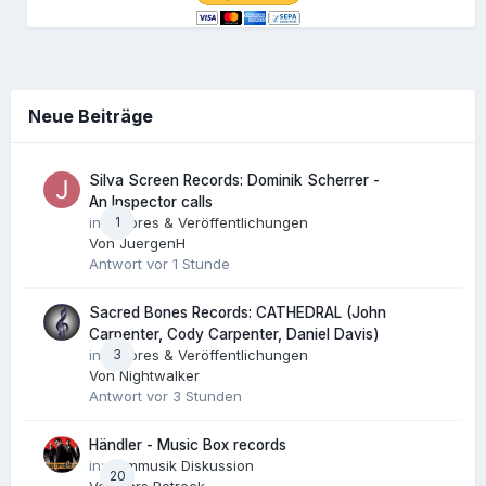
Neue Beiträge
Silva Screen Records: Dominik Scherrer -
An Inspector calls
1
in:
Scores & Veröffentlichungen
Von
JuergenH
Antwort
vor 1 Stunde
Sacred Bones Records: CATHEDRAL (John
Carpenter, Cody Carpenter, Daniel Davis)
3
in:
Scores & Veröffentlichungen
Von
Nightwalker
Antwort
vor 3 Stunden
Händler - Music Box records
in:
Filmmusik Diskussion
20