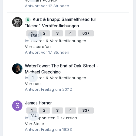
Von
Lars Potreck
Antwort
vor 12 Stunden
Kurz & knapp: Sammelthread für
"kleine" Veröffentlichungen
1
2
3
4
63
1.564
in:
Scores & Veröffentlichungen
Von
scorefun
Antwort
vor 17 Stunden
WaterTower: The End of Oak Street -
Michael Giacchino
1
in:
Scores & Veröffentlichungen
Von
neo
Antwort
Freitag um 20:12
James Horner
1
2
3
4
33
814
in:
Komponisten Diskussion
Von
Stese
Antwort
Freitag um 19:33