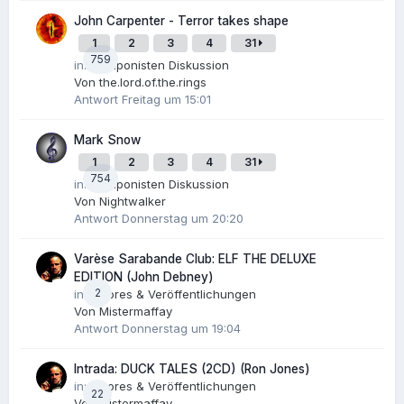
John Carpenter - Terror takes shape
1
2
3
4
31
759
in:
Komponisten Diskussion
Von
the.lord.of.the.rings
Antwort
Freitag um 15:01
Mark Snow
1
2
3
4
31
754
in:
Komponisten Diskussion
Von
Nightwalker
Antwort
Donnerstag um 20:20
Varèse Sarabande Club: ELF THE DELUXE
EDITION (John Debney)
2
in:
Scores & Veröffentlichungen
Von
Mistermaffay
Antwort
Donnerstag um 19:04
Intrada: DUCK TALES (2CD) (Ron Jones)
in:
Scores & Veröffentlichungen
22
Von
Mistermaffay