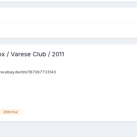
x / Varese Club / 2011
www.ebay.de/itm/167067733143
20th fox