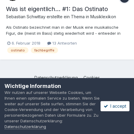
Was ist eigentlich... #1: Das Ostinato
Sebastian Schwittay
erstellte ein Thema in
Musiklexikon
Als Ostinato bezeichnet man in der Musik eine musikalische
Figur, die (meist im Bass) stetig wiederholt wird - entweder in
Form einer Tonfolge oder einer Rhythmusfigur.
6. Februar 2018
13 Antworten
ostinato
fachbegriffe
Datenschutzerklärung
Cookies
Powered by Invision Community
Wichtige Information
Wir nutzen auf unserer Webseite Cookies, um
Ihnen einen optimalen Service zu bieten. Wenn Sie
weiter auf unserer Seite surfen, stimmen Sie der
I accept
Cookie-Verwendung und der Verarbeitung von
personenbezogenen Daten über Formulare zu. Zu
unserer Datenschutzerklärung:
Datenschutzerklärung