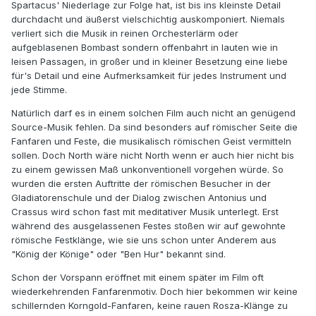
Spartacus' Niederlage zur Folge hat, ist bis ins kleinste Detail
durchdacht und äußerst vielschichtig auskomponiert. Niemals
verliert sich die Musik in reinen Orchesterlärm oder
aufgeblasenen Bombast sondern offenbahrt in lauten wie in
leisen Passagen, in großer und in kleiner Besetzung eine liebe
für's Detail und eine Aufmerksamkeit für jedes Instrument und
jede Stimme.
Natürlich darf es in einem solchen Film auch nicht an genügend
Source-Musik fehlen. Da sind besonders auf römischer Seite die
Fanfaren und Feste, die musikalisch römischen Geist vermitteln
sollen. Doch North wäre nicht North wenn er auch hier nicht bis
zu einem gewissen Maß unkonventionell vorgehen würde. So
wurden die ersten Auftritte der römischen Besucher in der
Gladiatorenschule und der Dialog zwischen Antonius und
Crassus wird schon fast mit meditativer Musik unterlegt. Erst
während des ausgelassenen Festes stoßen wir auf gewohnte
römische Festklänge, wie sie uns schon unter Anderem aus
"König der Könige" oder "Ben Hur" bekannt sind.
Schon der Vorspann eröffnet mit einem später im Film oft
wiederkehrenden Fanfarenmotiv. Doch hier bekommen wir keine
schillernden Korngold-Fanfaren, keine rauen Rosza-Klänge zu