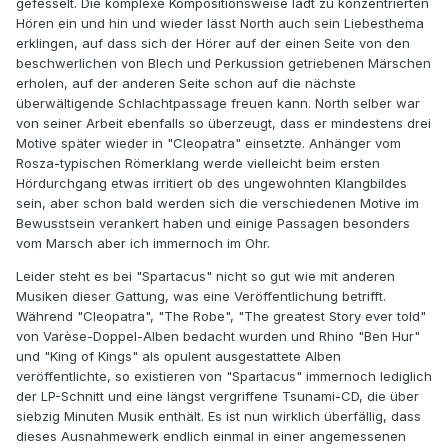
gefesselt. Die komplexe Kompositionsweise lädt zu konzentrierten
Hören ein und hin und wieder lässt North auch sein Liebesthema
erklingen, auf dass sich der Hörer auf der einen Seite von den
beschwerlichen von Blech und Perkussion getriebenen Märschen
erholen, auf der anderen Seite schon auf die nächste
überwältigende Schlachtpassage freuen kann. North selber war
von seiner Arbeit ebenfalls so überzeugt, dass er mindestens drei
Motive später wieder in "Cleopatra" einsetzte. Anhänger vom
Rosza-typischen Römerklang werde vielleicht beim ersten
Hördurchgang etwas irritiert ob des ungewohnten Klangbildes
sein, aber schon bald werden sich die verschiedenen Motive im
Bewusstsein verankert haben und einige Passagen besonders
vom Marsch aber ich immernoch im Ohr.
Leider steht es bei "Spartacus" nicht so gut wie mit anderen
Musiken dieser Gattung, was eine Veröffentlichung betrifft.
Während "Cleopatra", "The Robe", "The greatest Story ever told"
von Varèse-Doppel-Alben bedacht wurden und Rhino "Ben Hur"
und "King of Kings" als opulent ausgestattete Alben
veröffentlichte, so existieren von "Spartacus" immernoch lediglich
der LP-Schnitt und eine längst vergriffene Tsunami-CD, die über
siebzig Minuten Musik enthält. Es ist nun wirklich überfällig, dass
dieses Ausnahmewerk endlich einmal in einer angemessenen