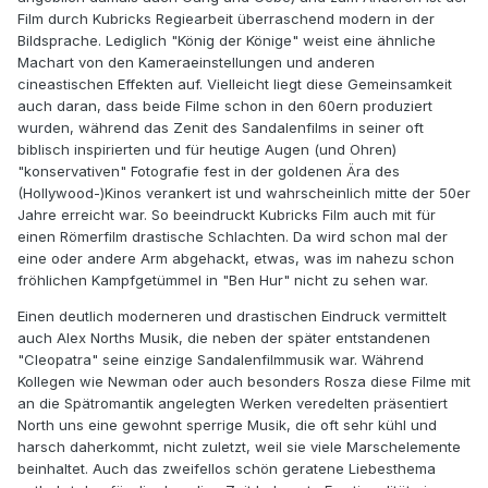
Film durch Kubricks Regiearbeit überraschend modern in der
Bildsprache. Lediglich "König der Könige" weist eine ähnliche
Machart von den Kameraeinstellungen und anderen
cineastischen Effekten auf. Vielleicht liegt diese Gemeinsamkeit
auch daran, dass beide Filme schon in den 60ern produziert
wurden, während das Zenit des Sandalenfilms in seiner oft
biblisch inspirierten und für heutige Augen (und Ohren)
"konservativen" Fotografie fest in der goldenen Ära des
(Hollywood-)Kinos verankert ist und wahrscheinlich mitte der 50er
Jahre erreicht war. So beeindruckt Kubricks Film auch mit für
einen Römerfilm drastische Schlachten. Da wird schon mal der
eine oder andere Arm abgehackt, etwas, was im nahezu schon
fröhlichen Kampfgetümmel in "Ben Hur" nicht zu sehen war.
Einen deutlich moderneren und drastischen Eindruck vermittelt
auch Alex Norths Musik, die neben der später entstandenen
"Cleopatra" seine einzige Sandalenfilmmusik war. Während
Kollegen wie Newman oder auch besonders Rosza diese Filme mit
an die Spätromantik angelegten Werken veredelten präsentiert
North uns eine gewohnt sperrige Musik, die oft sehr kühl und
harsch daherkommt, nicht zuletzt, weil sie viele Marschelemente
beinhaltet. Auch das zweifellos schön geratene Liebesthema