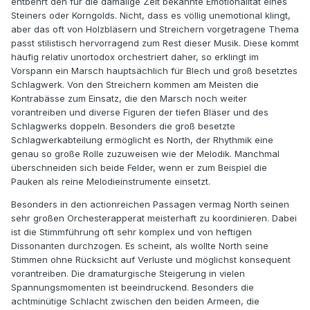
entbehrt den für die damalige Zeit bekannte Emotionalität eines
Steiners oder Korngolds. Nicht, dass es völlig unemotional klingt,
aber das oft von Holzbläsern und Streichern vorgetragene Thema
passt stilistisch hervorragend zum Rest dieser Musik. Diese kommt
häufig relativ unortodox orchestriert daher, so erklingt im
Vorspann ein Marsch hauptsächlich für Blech und groß besetztes
Schlagwerk. Von den Streichern kommen am Meisten die
Kontrabässe zum Einsatz, die den Marsch noch weiter
vorantreiben und diverse Figuren der tiefen Bläser und des
Schlagwerks doppeln. Besonders die groß besetzte
Schlagwerkabteilung ermöglicht es North, der Rhythmik eine
genau so große Rolle zuzuweisen wie der Melodik. Manchmal
überschneiden sich beide Felder, wenn er zum Beispiel die
Pauken als reine Melodieinstrumente einsetzt.
Besonders in den actionreichen Passagen vermag North seinen
sehr großen Orchesterapperat meisterhaft zu koordinieren. Dabei
ist die Stimmführung oft sehr komplex und von heftigen
Dissonanten durchzogen. Es scheint, als wollte North seine
Stimmen ohne Rücksicht auf Verluste und möglichst konsequent
vorantreiben. Die dramaturgische Steigerung in vielen
Spannungsmomenten ist beeindruckend. Besonders die
achtminütige Schlacht zwischen den beiden Armeen, die