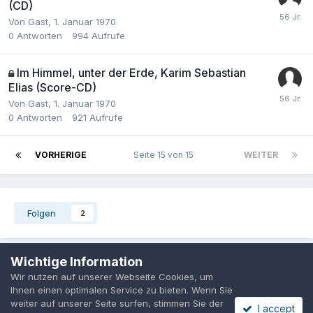
(CD)
Von Gast,
1. Januar 1970
0
Antworten
994
Aufrufe
Im Himmel, unter der Erde, Karim Sebastian
Elias (Score-CD)
Von Gast,
1. Januar 1970
0
Antworten
921
Aufrufe
VORHERIGE
Seite 15 von 15
WEITER
Folgen
2
Wichtige Information
Wir nutzen auf unserer Webseite Cookies, um
Datenschutzerklärung
Cookies
Ihnen einen optimalen Service zu bieten. Wenn Sie
Powered by Invision Community
weiter auf unserer Seite surfen, stimmen Sie der
I accept