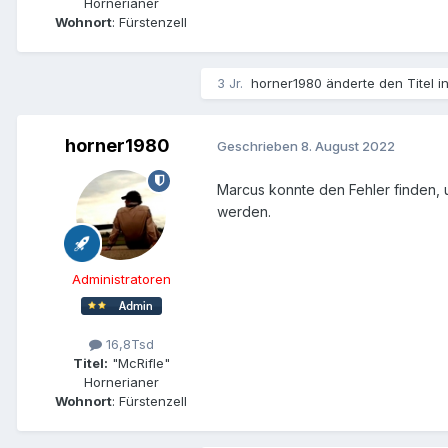
Hornerianer
Wohnort
: Fürstenzell
3 Jr.
horner1980
änderte den Titel i
horner1980
Geschrieben
8. August 2022
Marcus konnte den Fehler finden, 
werden.
Administratoren
16,8Tsd
Titel:
"McRifle"
Hornerianer
Wohnort
: Fürstenzell