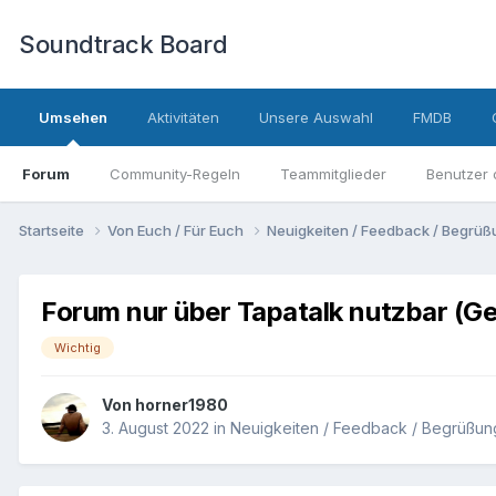
Soundtrack Board
Umsehen
Aktivitäten
Unsere Auswahl
FMDB
Forum
Community-Regeln
Teammitglieder
Benutzer 
Startseite
Von Euch / Für Euch
Neuigkeiten / Feedback / Begrü
Forum nur über Tapatalk nutzbar (Ge
Wichtig
Von
horner1980
3. August 2022
in
Neuigkeiten / Feedback / Begrüßun