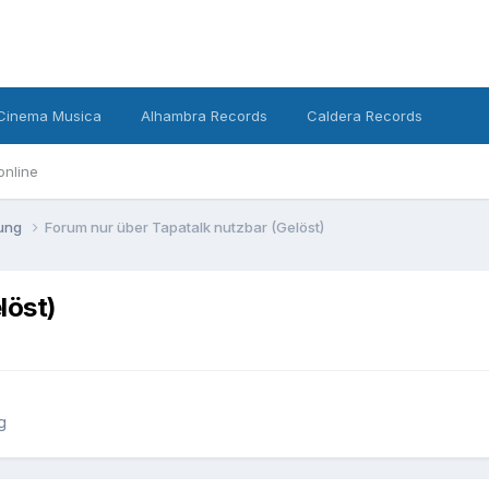
Cinema Musica
Alhambra Records
Caldera Records
online
ßung
Forum nur über Tapatalk nutzbar (Gelöst)
löst)
g