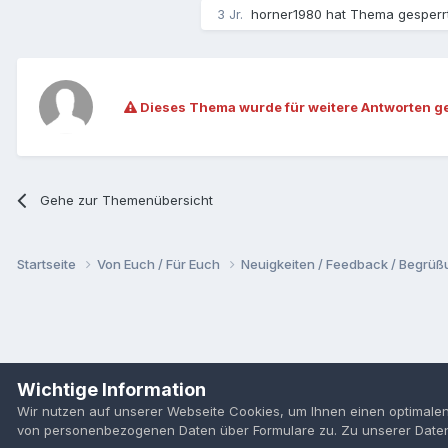
3 Jr.
horner1980
hat Thema gesperr
Dieses Thema wurde für weitere Antworten g
Gehe zur Themenübersicht
Startseite
Von Euch / Für Euch
Neuigkeiten / Feedback / Begrü
Wichtige Information
Wir nutzen auf unserer Webseite Cookies, um Ihnen einen optimalen
von personenbezogenen Daten über Formulare zu. Zu unserer Date