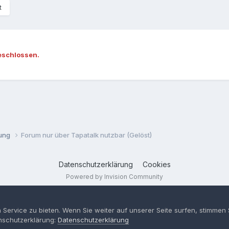
t
eschlossen.
ßung
Forum nur über Tapatalk nutzbar (Gelöst)
Datenschutzerklärung
Cookies
Powered by Invision Community
 Service zu bieten. Wenn Sie weiter auf unserer Seite surfen, stimme
nschutzerklärung:
Datenschutzerklärung