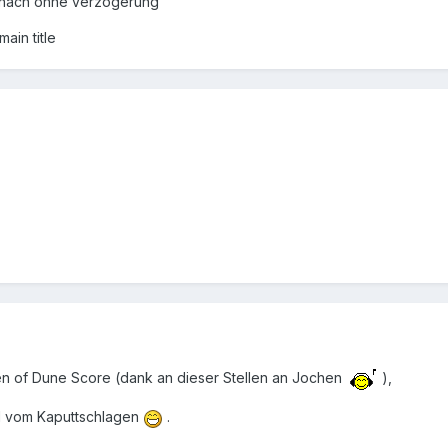
danach ohne verzögerung
ain title
n of Dune Score (dank an dieser Stellen an Jochen
),
ed vom Kaputtschlagen
.