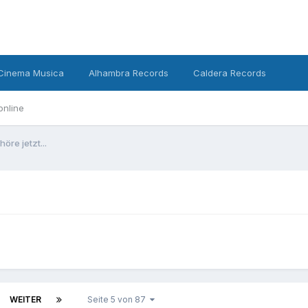
Cinema Musica
Alhambra Records
Caldera Records
online
höre jetzt...
WEITER
Seite 5 von 87