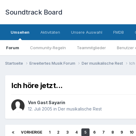
Soundtrack Board
Umsehen
Aktivitäten
Unsere Auswahl
FMDB
Forum
Community-Regeln
Teammitglieder
Benutzer 
Startseite
Erweitertes Musik Forum
Der musikalische Rest
Ich 
Ich höre jetzt...
Von Gast Sayarin
12. Juli 2005
in
Der musikalische Rest
VORHERIGE
1
2
3
4
5
6
7
8
9
10