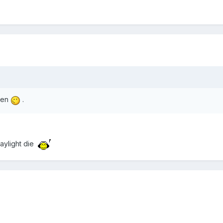
agen
.
ylight die