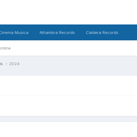
Cinema Musica
Alhambra Records
Caldera Records
online
ds
2024