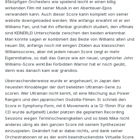
95köpfigen Orchesters wie spielend leicht er einen billig
wirkenden Film mit seiner Musik in ein Abenteuer-Epos
verwandeln kann. Auch dieser Score kann komplett von seiner
website downgeloaded werden. Wie anfangs erwähnt ist er ein
Williams Fan, und hat ihn offenbar gründlich studiert, den oftmals
sind KEINERLEI Unterschiede zwischen den beiden erkennbar.
Man könnte sagen er kombiniert das Beste von Williams alten und
neuen Stil, anfangs noch mit einigen Zitaten aus klassischen
Williamsscores, aber mit jedem neuen Score zeigt er mehr
Eigeninitiative, so daß das Ganze wie ein neuer, ungehörter John
Williams-Score wirkt.Bei Forbidden Warrior hat er noch geübt,
denn was danach kam war grandios.
Überraschenderweise wurde er angeheuert, in Japan den
neuesten Kinoableger der dort beliebten Ultraman-Serie zu
scoren. Wer Ultraman nicht kennt, ist eine Mischung aus Power
Rangers und den japanischen Godzilla-Filmen. Er schrieb den
Score in Symphony-Form, mit 6 Movements a la 12-15min (Für die
CD wurde aufgeteilt) Leider platzen die geplanten Recording
Sessions wegen Terminschwierigkeiten und so blieb Mike nicht
anderes übrig als den ganzen Score mit seinem Synthezeizer
einzuspielen. Geändert hat er dabei nichts, und dank seiner
Orchestrationen ist es der wohl beeindruckendste Virtuelle Score