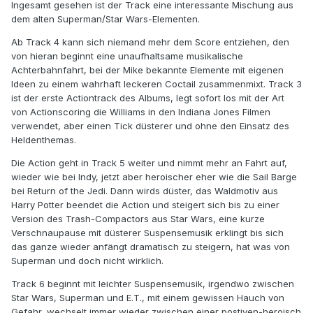
Ingesamt gesehen ist der Track eine interessante Mischung aus
dem alten Superman/Star Wars-Elementen.
Ab Track 4 kann sich niemand mehr dem Score entziehen, den
von hieran beginnt eine unaufhaltsame musikalische
Achterbahnfahrt, bei der Mike bekannte Elemente mit eigenen
Ideen zu einem wahrhaft leckeren Coctail zusammenmixt. Track 3
ist der erste Actiontrack des Albums, legt sofort los mit der Art
von Actionscoring die Williams in den Indiana Jones Filmen
verwendet, aber einen Tick düsterer und ohne den Einsatz des
Heldenthemas.
Die Action geht in Track 5 weiter und nimmt mehr an Fahrt auf,
wieder wie bei Indy, jetzt aber heroischer eher wie die Sail Barge
bei Return of the Jedi. Dann wirds düster, das Waldmotiv aus
Harry Potter beendet die Action und steigert sich bis zu einer
Version des Trash-Compactors aus Star Wars, eine kurze
Verschnaupause mit düsterer Suspensemusik erklingt bis sich
das ganze wieder anfängt dramatisch zu steigern, hat was von
Superman und doch nicht wirklich.
Track 6 beginnt mit leichter Suspensemusik, irgendwo zwischen
Star Wars, Superman und E.T., mit einem gewissen Hauch von
Gefahr, wechselt immer wieder zwischen einer postiven-heroisch