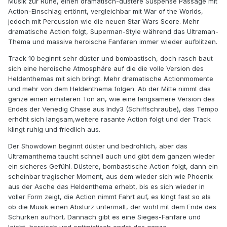
Musik zur Ruhe, einen dramatisch-düstere Suspense Passage mit
Action-Einschlag ertönnt, vergleichbar mit War of the Worlds,
jedoch mit Percussion wie die neuen Star Wars Score. Mehr
dramatische Action folgt, Superman-Style während das Ultraman-
Thema und massive heroische Fanfaren immer wieder aufblitzen.
Track 10 beginnt sehr düster und bombastisch, doch rasch baut
sich eine heroische Atmosphäre auf die die volle Version des
Heldenthemas mit sich bringt. Mehr dramatische Actionmomente
und mehr von dem Heldenthema folgen. Ab der Mitte nimmt das
ganze einen ernsteren Ton an, wie eine langsamere Version des
Endes der Venedig Chase aus Indy3 (Schiffschraube), das Tempo
erhöht sich langsam,weitere rasante Action folgt und der Track
klingt ruhig und friedlich aus.
Der Showdown beginnt düster und bedrohlich, aber das
Ultramanthema taucht schnell auch und gibt dem ganzen wieder
ein sicheres Gefühl. Düstere, bombastische Action folgt, dann ein
scheinbar tragischer Moment, aus dem wieder sich wie Phoenix
aus der Asche das Heldenthema erhebt, bis es sich wieder in
voller Form zeigt, die Action nimmt Fahrt auf, es klngt fast so als
ob die Musik einen Absturz untermalt, der wohl mit dem Ende des
Schurken aufhört. Dannach gibt es eine Sieges-Fanfare und
leicht, heroisch und optimistisch endet das ganze.