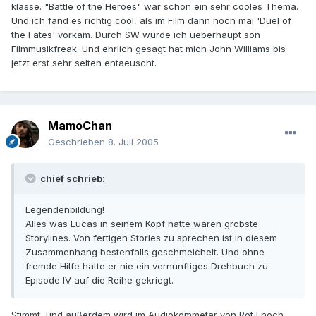
klasse. "Battle of the Heroes" war schon ein sehr cooles Thema.
Und ich fand es richtig cool, als im Film dann noch mal 'Duel of
the Fates' vorkam. Durch SW wurde ich ueberhaupt son
Filmmusikfreak. Und ehrlich gesagt hat mich John Williams bis
jetzt erst sehr selten entaeuscht.
MamoChan
Geschrieben
8. Juli 2005
chief schrieb:
Legendenbildung!
Alles was Lucas in seinem Kopf hatte waren gröbste
Storylines. Von fertigen Stories zu sprechen ist in diesem
Zusammenhang bestenfalls geschmeichelt. Und ohne
fremde Hilfe hätte er nie ein vernünftiges Drehbuch zu
Episode IV auf die Reihe gekriegt.
Stimmt, und außerdem wird im Audiokommetar von RotJ noch