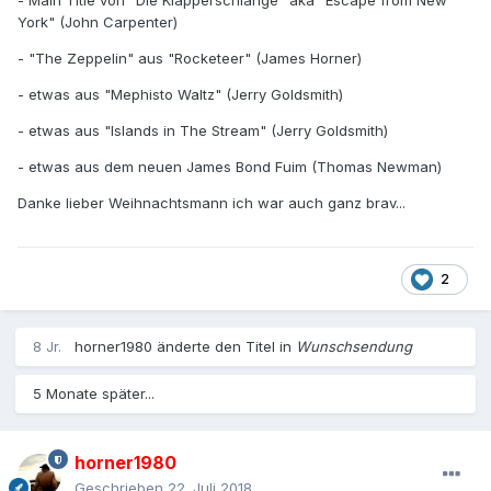
- Main Title von "Die Klapperschlange" aka "Escape from New
York" (John Carpenter)
- "The Zeppelin" aus "Rocketeer" (James Horner)
- etwas aus "Mephisto Waltz" (Jerry Goldsmith)
- etwas aus "Islands in The Stream" (Jerry Goldsmith)
- etwas aus dem neuen James Bond Fuim (Thomas Newman)
Danke lieber Weihnachtsmann ich war auch ganz brav...
2
8 Jr.
horner1980
änderte den Titel in
Wunschsendung
5 Monate später...
horner1980
Geschrieben
22. Juli 2018