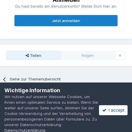
Du hast bereits ein Benutzerkonto? Melde Dich hier an.
Jetzt anmelden
Teilen
Folgen
0
Gehe zur Themenübersicht
Wichtige Information
Wir nutzen auf unserer Webseite Cookies, um
Datenschutzerklärung
Cookies
Ihnen einen optimalen Service zu bieten. Wenn Sie
Powered by Invision Community
weiter auf unserer Seite surfen, stimmen Sie der
I accept
Cookie-Verwendung und der Verarbeitung von
personenbezogenen Daten über Formulare zu. Zu
unserer Datenschutzerklärung:
Datenschutzerklärung