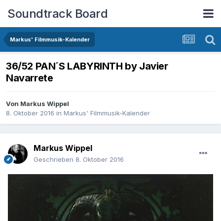
Soundtrack Board
Markus' Filmmusik-Kalender
36/52 PAN´S LABYRINTH by Javier
Navarrete
Von
Markus Wippel
8. Oktober 2016
in
Markus' Filmmusik-Kalender
Markus Wippel
Geschrieben
8. Oktober 2016