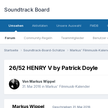
Soundtrack Board
Umsehen
Aktivitäten
Unsere Auswahl
FMDB
Forum
Community-Regeln
Teammitglieder
Benutzer 
Startseite
Soundtrack-Board-Schätze
Markus' Filmmusik-Kale
26/52 HENRY V by Patrick Doyle
Von
Markus Wippel
31. Mai 2016
in
Markus' Filmmusik-Kalender
Markus Wippel
Geschrieben
31. Mai 2016