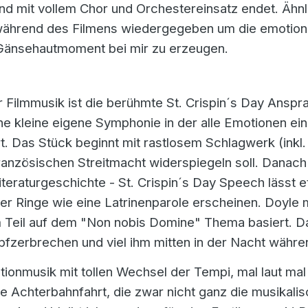
nd mit vollem Chor und Orchestereinsatz endet. Ähn
ährend des Filmens wiedergegeben um die emotionale
 Gänsehautmoment bei mir zu erzeugen.
 Filmmusik ist die berühmte St. Crispin´s Day Anspr
ine kleine eigene Symphonie in der alle Emotionen ei
. Das Stück beginnt mit rastlosem Schlagwerk (inkl
ranzösischen Streitmacht widerspiegeln soll. Danac
eraturgeschichte - St. Crispin´s Day Speech lässt 
er Ringe wie eine Latrinenparole erscheinen. Doyle 
 Teil auf dem "Non nobis Domine" Thema basiert. D
pfzerbrechen und viel ihm mitten in der Nacht währ
ionmusik mit tollen Wechsel der Tempi, mal laut mal 
e Achterbahnfahrt, die zwar nicht ganz die musikalis