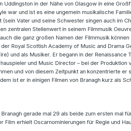
in Uddingston in der Nähe von Glasgow in eine Großf
le war und ist es eine ungemein musikalische Famil
t (sein Vater und seine Schwester singen auch im Ch
n zentralen Stellenwert in seinem Filmmusik Oeuvr
fen auch die ganz großen Namen der Filmmusik könne
n der Royal Scottish Academy of Music and Drama Ge
 Fire) und als Musiker. Er begann in der Renaissanc
chauspieler und Music Director – bei der Produktion v
en und von diesem Zeitpunkt an konzentrierte er si
zdem ist er in einigen Filmen von Branagh kurz als Sc
 Branagh gerade mal 29 als beide zum ersten mal für
r Film erhielt Oscarnominierungen für Regie und Haup