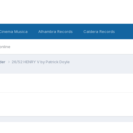
Cinema Musica
Alhambra Records
Caldera Records
online
nder
26/52 HENRY V by Patrick Doyle