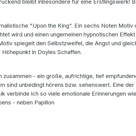
ckend bleibt inbesondere für eine Erstlingswerk! Be
malistische "Upon the King". Ein sechs Noten Motiv d
tet wird und einen ungemeinen hypnotischen Effekt h
 Motiv spiegelt den Selbstzweifel, die Angst und glei
r Höhepunkt in Doyles Schaffen.
 zusammen - ein große, aufrichtige, tief empfunden
lm sind unbedingt hörens bzw. sehenswert. Eine der
k verbinde ich so viele emotionale Erinnerungen wie
ens - neben Papillon