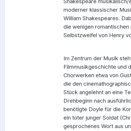
Shakespeare musikalisch/em
moderner klassischer Musi
William Shakespeares. Dabe
die wenigen romantischen 
Selbstzweifel von Henry vo
Im Zentrum der Musik steh
Filmmusikgeschichte und de
Chorwerken etwa von Gusta
die den cinemathographisc
Stück angelehnt an eine Te
Drehbeginn nach ausführl
benötigte Doyle für die Ko
ein toter junger Soldat (C
gesprochenes Wort aus und 