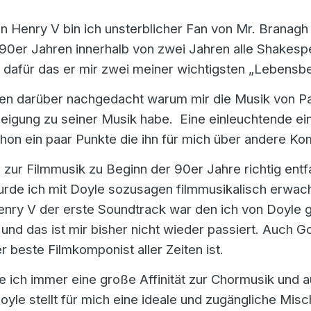
on Henry V bin ich unsterblicher Fan von Mr. Branagh
 90er Jahren innerhalb von zwei Jahren alle Shakesp
dafür das er mir zwei meiner wichtigsten „Lebensbeg
agen darüber nachgedacht warum mir die Musik von P
neigung zu seiner Musik habe. Eine einleuchtende einf
schon ein paar Punkte die ihn für mich über andere K
 zur Filmmusik zu Beginn der 90er Jahre richtig entf
urde ich mit Doyle sozusagen filmmusikalisch erwac
nry V der erste Soundtrack war den ich von Doyle ge
 und das ist mir bisher nicht wieder passiert. Auch G
r beste Filmkomponist aller Zeiten ist.
 ich immer eine große Affinität zur Chormusik und a
Doyle stellt für mich eine ideale und zugängliche M