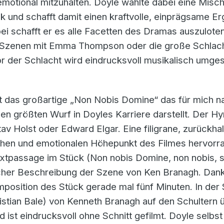
otional mitzuhalten. Doyle wählte dabei eine Misch
k und schafft damit einen kraftvolle, einprägsame
i schafft er es alle Facetten des Dramas auszuloten
Szenen mit Emma Thompson oder die große Schlacht
r der Schlacht wird eindrucksvoll musikalisch umges
t das großartige „Non Nobis Domine“ das für mich n
n größten Wurf in Doyles Karriere darstellt. Der Hym
v Holst oder Edward Elgar. Eine filigrane, zurückh
hen und emotionalen Höhepunkt des Filmes hervorra
xtpassage im Stück (Non nobis Domine, non nobis, se
icher Beschreibung der Szene von Ken Branagh. Dan
mposition des Stück gerade mal fünf Minuten. In der
hristian Bale) von Kenneth Branagh auf den Schulter
ist eindrucksvoll ohne Schnitt gefilmt. Doyle selbs