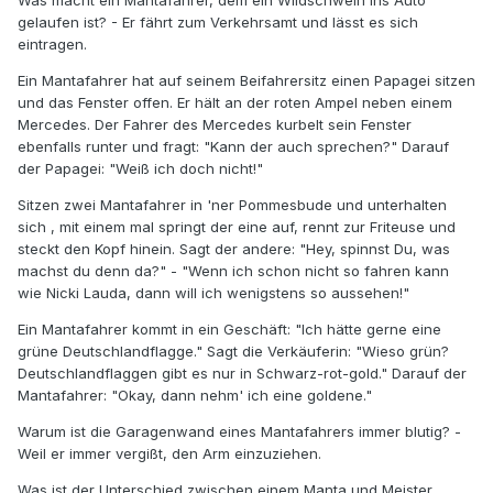
Was macht ein Mantafahrer, dem ein Wildschwein ins Auto
gelaufen ist? - Er fährt zum Verkehrsamt und lässt es sich
eintragen.
Ein Mantafahrer hat auf seinem Beifahrersitz einen Papagei sitzen
und das Fenster offen. Er hält an der roten Ampel neben einem
Mercedes. Der Fahrer des Mercedes kurbelt sein Fenster
ebenfalls runter und fragt: "Kann der auch sprechen?" Darauf
der Papagei: "Weiß ich doch nicht!"
Sitzen zwei Mantafahrer in 'ner Pommesbude und unterhalten
sich , mit einem mal springt der eine auf, rennt zur Friteuse und
steckt den Kopf hinein. Sagt der andere: "Hey, spinnst Du, was
machst du denn da?" - "Wenn ich schon nicht so fahren kann
wie Nicki Lauda, dann will ich wenigstens so aussehen!"
Ein Mantafahrer kommt in ein Geschäft: "Ich hätte gerne eine
grüne Deutschlandflagge." Sagt die Verkäuferin: "Wieso grün?
Deutschlandflaggen gibt es nur in Schwarz-rot-gold." Darauf der
Mantafahrer: "Okay, dann nehm' ich eine goldene."
Warum ist die Garagenwand eines Mantafahrers immer blutig? -
Weil er immer vergißt, den Arm einzuziehen.
Was ist der Unterschied zwischen einem Manta und Meister