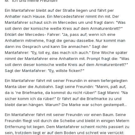
M: "Ich und meine Freundin!"
Ein Mantafahrer bleibt auf der Straße liegen und fährt per
Anhalter nach Hause. Ein Mercedesfahrer nimmt ihn mit. Der
Mantafahrer schaut sich im Mercedes um und fragt dann: "Was
soll denn der komische weiße Kreis auf dem Armaturenbrett?"
Erklärt der Mercedes- Fahrer: "Ja, pass auf; wenn ich eine
Anhalterin mitnehme, fragt die genau dasselbe. Nur kommt man
dann ins Gesprach und kann Sie anmachen." Sagt der
Mantafahrer: "Ey, toll ey, das mach ich auch." Eine Woche später
nimmt der Mantafahrer eine Anhalterin mit. Prompt fragt die: "Was
soll denn dieser komische weiße Kreis auf dem Armaturenbrett?"
Sagt der Mantafahrer: "Ey, willste ficken?"
Ein Mantafahrer fährt mit seiner Freundin in einem tiefergelegten
Manta über die Autobahn. Sagt seine Freundin: "Manni, paß auf,
da is 'ne Briefmarke, da kommst du nicht rüber!" Sagt Manni: "Na
sicher komm ich da rüber!" Er fährt auf die Briefmarke zu und
bleibt daran hängen. Warum? Die Marke war schon gestempelt...
Ein Mantafahrer fährt mit seiner Freundin vor einen Baum. Seine
Freundin fliegt voll durch die Scheibe und bleibt in einigen Metern
Entfernung tot liegen. Dem Mantafahrer scheint nichts passiert zu
sein, trotzdem liegt er auf dem Boden und schreit wie verrückt: