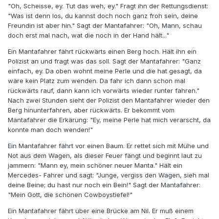
"Oh, Scheisse, ey. Tut das weh, ey." Fragt ihn der Rettungsdienst:
"Was ist denn los, du kannst doch noch ganz froh sein, deine
Freundin ist aber hin." Sagt der Mantafahrer: "Oh, Mann, schau
doch erst mal nach, wat die noch in der Hand hält..."
Ein Mantafahrer fährt rückwärts einen Berg hoch. Hält ihn ein
Polizist an und fragt was das soll. Sagt der Mantafahrer: "Ganz
einfach, ey. Da oben wohnt meine Perle und die hat gesagt, da
wäre kein Platz zum wenden. Da fahr ich dann schon mal
rückwärts rauf, dann kann ich vorwärts wieder runter fahren."
Nach zwei Stunden sieht der Polizist den Mantafahrer wieder den
Berg hinunterfahren, aber rückwärts. Er bekommt vom
Mantafahrer die Erkärung: "Ey, meine Perle hat mich verarscht, da
konnte man doch wenden!"
Ein Mantafahrer fährt vor einen Baum. Er rettet sich mit Mühe und
Not aus dem Wagen, als dieser Feuer fängt und beginnt laut zu
jammern: "Mann ey, mein schöner neuer Manta." Hält ein
Mercedes- Fahrer und sagt: "Junge, vergiss den Wagen, sieh mal
deine Beine; du hast nur noch ein Bein!" Sagt der Mantafahrer:
"Mein Gott, die schönen Cowboystiefel!"
Ein Mantafahrer fährt über eine Brücke am Nil. Er muß einem