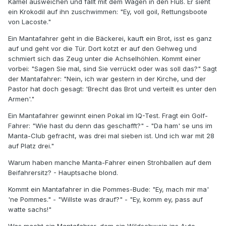
Kamel ausweichen und fällt mit dem Wagen in den Fluß. Er sieht
ein Krokodil auf ihn zuschwimmen: "Ey, voll goil, Rettungsboote
von Lacoste."
Ein Mantafahrer geht in die Bäckerei, kauft ein Brot, isst es ganz
auf und geht vor die Tür. Dort kotzt er auf den Gehweg und
schmiert sich das Zeug unter die Achselhöhlen. Kommt einer
vorbei: "Sagen Sie mal, sind Sie verrückt oder was soll das?" Sagt
der Mantafahrer: "Nein, ich war gestern in der Kirche, und der
Pastor hat doch gesagt: 'Brecht das Brot und verteilt es unter den
Armen'."
Ein Mantafahrer gewinnt einen Pokal im IQ-Test. Fragt ein Golf-
Fahrer: "Wie hast du denn das geschafft?" - "Da ham' se uns im
Manta-Club gefracht, was drei mal sieben ist. Und ich war mit 28
auf Platz drei."
Warum haben manche Manta-Fahrer einen Strohballen auf dem
Beifahrersitz? - Hauptsache blond.
Kommt ein Mantafahrer in die Pommes-Bude: "Ey, mach mir ma'
'ne Pommes." - "Willste was drauf?" - "Ey, komm ey, pass auf
watte sachs!"