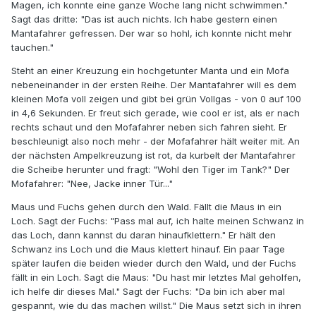
Magen, ich konnte eine ganze Woche lang nicht schwimmen."
Sagt das dritte: "Das ist auch nichts. Ich habe gestern einen
Mantafahrer gefressen. Der war so hohl, ich konnte nicht mehr
tauchen."
Steht an einer Kreuzung ein hochgetunter Manta und ein Mofa
nebeneinander in der ersten Reihe. Der Mantafahrer will es dem
kleinen Mofa voll zeigen und gibt bei grün Vollgas - von 0 auf 100
in 4,6 Sekunden. Er freut sich gerade, wie cool er ist, als er nach
rechts schaut und den Mofafahrer neben sich fahren sieht. Er
beschleunigt also noch mehr - der Mofafahrer hält weiter mit. An
der nächsten Ampelkreuzung ist rot, da kurbelt der Mantafahrer
die Scheibe herunter und fragt: "Wohl den Tiger im Tank?" Der
Mofafahrer: "Nee, Jacke inner Tür..."
Maus und Fuchs gehen durch den Wald. Fällt die Maus in ein
Loch. Sagt der Fuchs: "Pass mal auf, ich halte meinen Schwanz in
das Loch, dann kannst du daran hinaufklettern." Er hält den
Schwanz ins Loch und die Maus klettert hinauf. Ein paar Tage
später laufen die beiden wieder durch den Wald, und der Fuchs
fällt in ein Loch. Sagt die Maus: "Du hast mir letztes Mal geholfen,
ich helfe dir dieses Mal." Sagt der Fuchs: "Da bin ich aber mal
gespannt, wie du das machen willst." Die Maus setzt sich in ihren