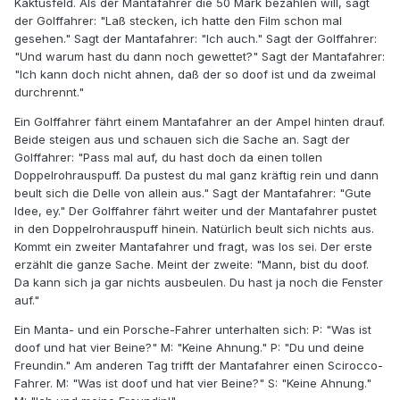
Kaktusfeld. Als der Mantafahrer die 50 Mark bezahlen will, sagt
der Golffahrer: "Laß stecken, ich hatte den Film schon mal
gesehen." Sagt der Mantafahrer: "Ich auch." Sagt der Golffahrer:
"Und warum hast du dann noch gewettet?" Sagt der Mantafahrer:
"Ich kann doch nicht ahnen, daß der so doof ist und da zweimal
durchrennt."
Ein Golffahrer fährt einem Mantafahrer an der Ampel hinten drauf.
Beide steigen aus und schauen sich die Sache an. Sagt der
Golffahrer: "Pass mal auf, du hast doch da einen tollen
Doppelrohrauspuff. Da pustest du mal ganz kräftig rein und dann
beult sich die Delle von allein aus." Sagt der Mantafahrer: "Gute
Idee, ey." Der Golffahrer fährt weiter und der Mantafahrer pustet
in den Doppelrohrauspuff hinein. Natürlich beult sich nichts aus.
Kommt ein zweiter Mantafahrer und fragt, was los sei. Der erste
erzählt die ganze Sache. Meint der zweite: "Mann, bist du doof.
Da kann sich ja gar nichts ausbeulen. Du hast ja noch die Fenster
auf."
Ein Manta- und ein Porsche-Fahrer unterhalten sich: P: "Was ist
doof und hat vier Beine?" M: "Keine Ahnung." P: "Du und deine
Freundin." Am anderen Tag trifft der Mantafahrer einen Scirocco-
Fahrer. M: "Was ist doof und hat vier Beine?" S: "Keine Ahnung."