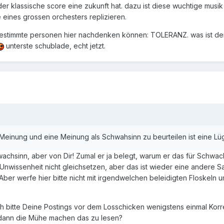
r klassische score eine zukunft hat. dazu ist diese wuchtige musik e
eines grossen orchesters replizieren.
stimmte personen hier nachdenken können: TOLERANZ. was ist denn 
unterste schublade, echt jetzt.
ne Meinung und eine Meinung als Schwahsinn zu beurteilen ist eine 
chwachsinn, aber von Dir! Zumal er ja belegt, warum er das für Schw
nwissenheit nicht gleichsetzen, aber das ist wieder eine andere Sa
s! Aber werfe hier bitte nicht mit irgendwelchen beleidigten Floskeln 
h bitte Deine Postings vor dem Losschicken wenigstens einmal Kor
 dann die Mühe machen das zu lesen?