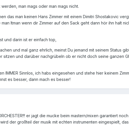
 werden, man mags oder man mags nicht.
en das man keinen Hans Zimmer mit einem Dimitri Shostakovic verg
man Itman wenn dir Zimmer auf den Sack geht dann hör ihn halt nich
t und darin ist er einfach top,
en und mal ganz ehrlich, meinst Du jemand mit seinem Status gibt 
er sitzen und darüber nachgrübeln ob er nicht doch seine ganzen Ghos
en IMMER Sinnlos, ich habs eingesehen und stehe hier keinem Zimm
nnst es besser, dann mach es besser!
 ORCHESTER!!! er jagt die mucke beim mastern/mixen garantiert no
ird der großteil der musik mit echten instrumenten eingespielt, da