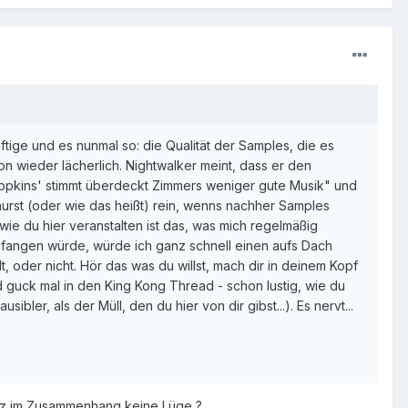
ftige und es nunmal so: die Qualität der Samples, die es
on wieder lächerlich. Nightwalker meint, dass er den
, Hopkins' stimmt überdeckt Zimmers weniger gute Musik" und
Lyndhurst (oder wie das heißt) rein, wenns nachher Samples
 wie du hier veranstalten ist das, was mich regelmäßig
o anfangen würde, würde ich ganz schnell einen aufs Dach
, oder nicht. Hör das was du willst, mach dir in deinem Kopf
d guck mal in den King Kong Thread - schon lustig, wie du
ler, als der Müll, den du hier von dir gibst...). Es nervt...
utz im Zusammenhang keine Lüge ?