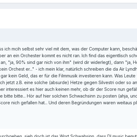
ass ich mcih selbst sehr viel mit dem, was der Computer kann, beschä
er an ein Orchester kommt es nicht ran. Ich find das eigentlisch sch
an, "ja, 90% sind gar nich von ihm" (wird dir widerlegt), dann "ja
gar kein Orchest er..." - ich mein klar, natürlich schreiben die da Air 
 gar kein Geld, das er für die Filmmusik investieren kann. Was Leute
nn ich jetzt z.B. eine solche (absurde) Hetze gegen Silvestri oder s
 interessiert es hier auch keinen mehr, ob dir der Score nun gefällt
 bitte bitte... Hör auf hier solchen Schwachsinn zu posten (ahja, un
core nich gefallen hat... Und deren Begründungen waren weitaus plausib
durchgehen, sieh doch ist das Wort Schwahsinn, dass DLmusic ben