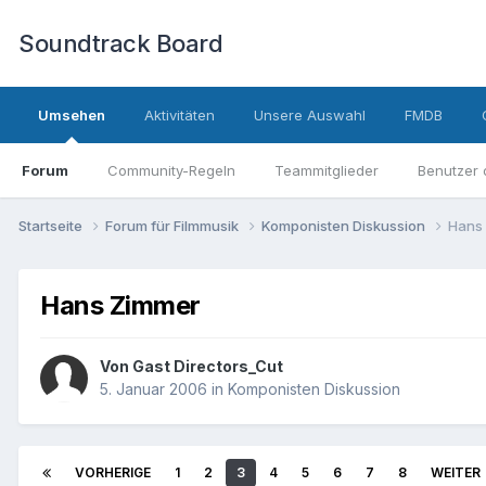
Soundtrack Board
Umsehen
Aktivitäten
Unsere Auswahl
FMDB
Forum
Community-Regeln
Teammitglieder
Benutzer 
Startseite
Forum für Filmmusik
Komponisten Diskussion
Hans
Hans Zimmer
Von Gast Directors_Cut
5. Januar 2006
in
Komponisten Diskussion
VORHERIGE
1
2
3
4
5
6
7
8
WEITER