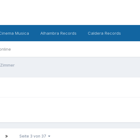
Cinema Musica
Alhambra Records
Caldera Records
online
 Zimmer
Seite 3 von 37