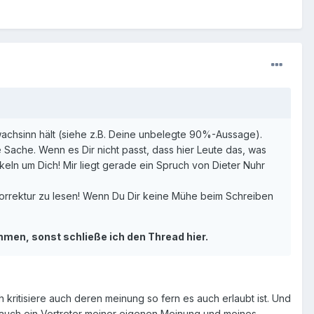
chwachsinn hält (siehe z.B. Deine unbelegte 90%-Aussage).
Sache. Wenn es Dir nicht passt, dass hier Leute das, was
oskeln um Dich! Mir liegt gerade ein Spruch von Dieter Nuhr
Korrektur zu lesen! Wenn Du Dir keine Mühe beim Schreiben
en, sonst schließe ich den Thread hier.
 kritisiere auch deren meinung so fern es auch erlaubt ist. Und
n auch ein Vertreter meiner eigenen Meinung und meines