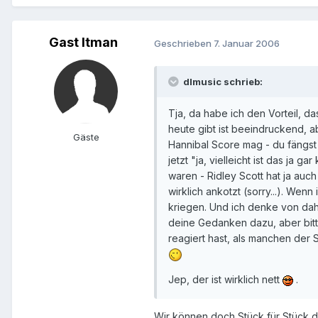
Gast Itman
Geschrieben
7. Januar 2006
dlmusic schrieb:
Tja, da habe ich den Vorteil, d
heute gibt ist beeindruckend, ab
Gäste
Hannibal Score mag - du fängst 
jetzt "ja, vielleicht ist das ja 
waren - Ridley Scott hat ja auch
wirklich ankotzt (sorry...). We
kriegen. Und ich denke von daher
deine Gedanken dazu, aber bitte
reagiert hast, als manchen der S
Jep, der ist wirklich nett
.
Wir können doch Stück für Stück 