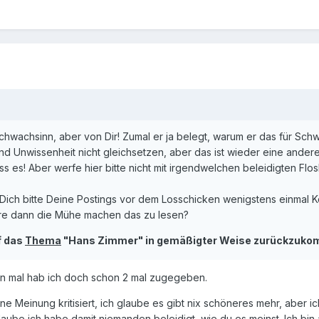
h Schwachsinn, aber von Dir! Zumal er ja belegt, warum er das für S
 Unwissenheit nicht gleichsetzen, aber das ist wieder eine andere 
lass es! Aber werfe hier bitte nicht mit irgendwelchen beleidigten Fl
Dich bitte Deine Postings vor dem Losschicken wenigstens einmal 
ere dann die Mühe machen das zu lesen?
f das
Thema
"Hans Zimmer" in gemäßigter Weise zurückzukomm
n mal hab ich doch schon 2 mal zugegeben.
 Meinung kritisiert, ich glaube es gibt nix schöneres mehr, aber ich
laube ich habe damit niemanden beleidigt, wie du es meinst. Ich bi