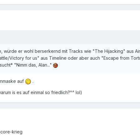
, würde er wohl berserkernd mit Tracks wie "The Hijacking" aus Air
Battle/Victory for us" aus Timeline oder aber auch "Escape from Tor
sucht* "Nimm das, Alan..."
fenmaske auf
.
um is es auf einmal so friedlich?^^ lol)
score-krieg