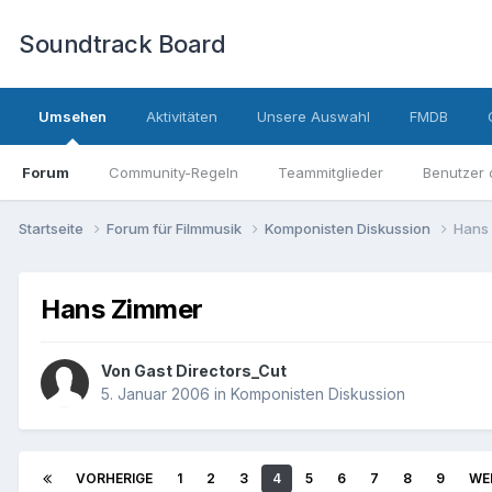
Soundtrack Board
Umsehen
Aktivitäten
Unsere Auswahl
FMDB
Forum
Community-Regeln
Teammitglieder
Benutzer 
Startseite
Forum für Filmmusik
Komponisten Diskussion
Hans
Hans Zimmer
Von Gast Directors_Cut
5. Januar 2006
in
Komponisten Diskussion
VORHERIGE
1
2
3
4
5
6
7
8
9
WE