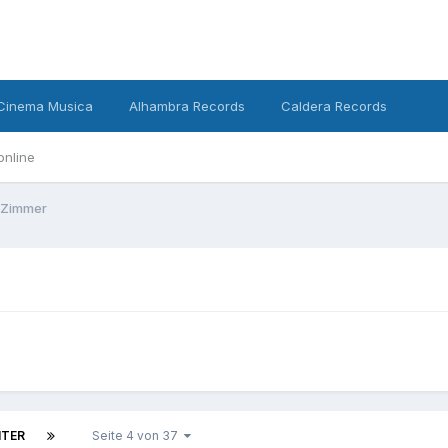
Cinema Musica
Alhambra Records
Caldera Records
online
 Zimmer
ITER
Seite 4 von 37