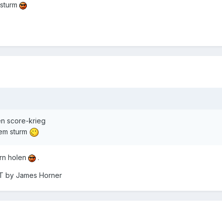
 sturm
en score-krieg
dem sturm
rn holen
.
OT by James Horner