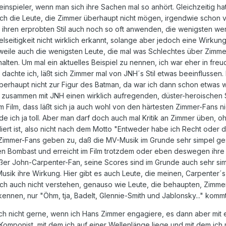
nspieler, wenn man sich ihre Sachen mal so anhört. Gleichzeitig ha
 ich die Leute, die Zimmer überhaupt nicht mögen, irgendwie schon
n ihren erprobten Stil auch noch so oft anwenden, die wenigsten we
lseitigkeit nicht wirklich erkannt, solange aber jedoch eine Wirkung
weile auch die wenigsten Leute, die mal was Schlechtes über Zimm
halten. Um mal ein aktuelles Beispiel zu nennen, ich war eher in fr
 dachte ich, läßt sich Zimmer mal von JNH´s Stil etwas beeinflussen. 
erhaupt nicht zur Figur des Batman, da war ich dann schon etwas wü
nd zusammen mit JNH einen wirklich aufregenden, düster-heroischen
 zum Film, dass läßt sich ja auch wohl von den härtesten Zimmer-Fans
finde ich ja toll. Aber man darf doch auch mal Kritik an Zimmer üben, 
ert ist, also nicht nach dem Motto "Entweder habe ich Recht oder du 
mer-Fans geben zu, daß die MV-Musik im Grunde sehr simpel gestrick
hen Bombast und erreicht im Film trotzdem oder eben deswegen ihre W
 großer John-Carpenter-Fan, seine Scores sind im Grunde auch sehr si
Musik ihre Wirkung. Hier gibt es auch Leute, die meinen, Carpenter´
 ich auch nicht verstehen, genauso wie Leute, die behaupten, Zimme
ennen, nur "Öhm, tja, Badelt, Glennie-Smith und Jablonsky..." kommt.
auch nicht gerne, wenn ich Hans Zimmer engagiere, es dann aber mit
 Komponist, mit dem ich auf einer Wellenlänge liege und mit dem ich 