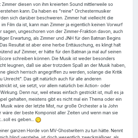
t Zimmer diesen von ihm kreierten Sound mittlerweile so
 verstehen kann. Da haben es "reine" Orchestermusiker
rden sich darüber beschweren. Zimmer hat vielleicht die
 im Film da ist, kann man Zimmer ja eigentlich keinen Vorwurf
er sagen, ungeschoren von der Zimmer-Fraktion davon, auch
eudiger Erwartung, als Zimmer und JNH für den Batman Begins
Das Resultat ist aber eine herbe Enttäuschung, es klingt halt
tend auf Zimmer, er hätte für den Batman ja mal auf seinen
 Score schreiben können. Die Musik ist weder besonders
 nicht leugnen, daß sie aber trotzdem Spaß an der Musik haben,
ohne gleich herrisch angegriffen zu werden, solange die Kritik
Unrecht". Das gilt natürlich auch für alle anderen
t ist, sie setzt, vor allem natürlich bei Action- oder
irkung. Denn nur, weil etwas einfach gestrickt ist, muß es ja
mpel gehalten, meistens gibt es nicht mal ein Thema oder ein
s Musik wäre der letzte Mist, nur große Orchester a la John
r wäre der beste Komponist aller Zeiten und wenn man sie
..soll es geben...
 einer ganzen Horde von MV-Ghostwritern zu tun hätte. Nennt
mich blind verstehe, ist doch wesentlich zweckmäßiger, als