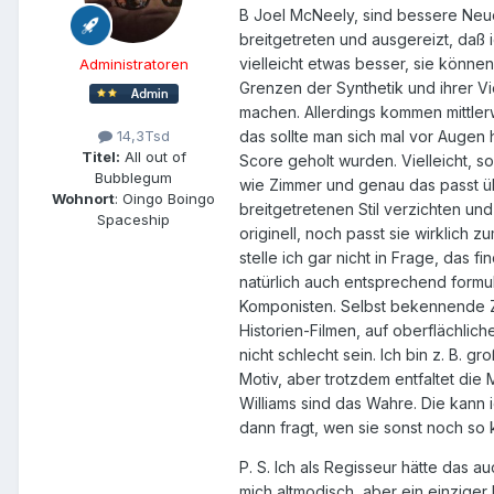
B Joel McNeely, sind bessere Neuei
breitgetreten und ausgereizt, daß
vielleicht etwas besser, sie könne
Administratoren
Grenzen der Synthetik und ihrer Vie
machen. Allerdings kommen mittler
das sollte man sich mal vor Augen 
14,3Tsd
Titel:
All out of
Score geholt wurden. Vielleicht, so
Bubblegum
wie Zimmer und genau das passt üb
Wohnort
: Oingo Boingo
breitgetretenen Stil verzichten u
Spaceship
originell, noch passt sie wirklich
stelle ich gar nicht in Frage, das 
natürlich auch entsprechend formuli
Komponisten. Selbst bekennende Zim
Historien-Filmen, auf oberflächlic
nicht schlecht sein. Ich bin z. B.
Motiv, aber trotzdem entfaltet die 
Williams sind das Wahre. Die kann
dann fragt, wen sie sonst noch so k
P. S. Ich als Regisseur hätte das 
mich altmodisch, aber ein einziger