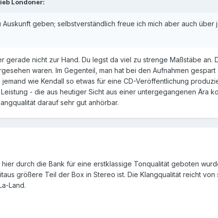
rieb
Londoner
:
u Auskunft geben; selbstverständlich freue ich mich aber auch über
 gerade nicht zur Hand. Du legst da viel zu strenge Maßstäbe an. D
rgesehen waren. Im Gegenteil, man hat bei den Aufnahmen gespart (
emand wie Kendall so etwas für eine CD-Veröffentlichung produziert
eistung - die aus heutiger Sicht aus einer untergegangenen Ära ko
langqualität darauf sehr gut anhörbar.
as hier durch die Bank für eine erstklassige Tonqualität geboten wur
aus größere Teil der Box in Stereo ist. Die Klangqualität reicht vo
-La-Land.