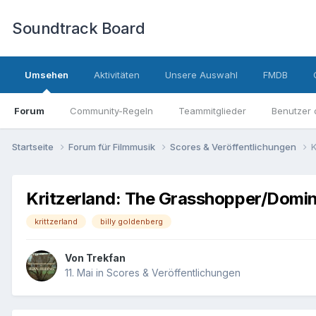
Soundtrack Board
Umsehen
Aktivitäten
Unsere Auswahl
FMDB
Forum
Community-Regeln
Teammitglieder
Benutzer 
Startseite
Forum für Filmmusik
Scores & Veröffentlichungen
K
Kritzerland: The Grasshopper/Domino
krittzerland
billy goldenberg
Von
Trekfan
11. Mai
in
Scores & Veröffentlichungen