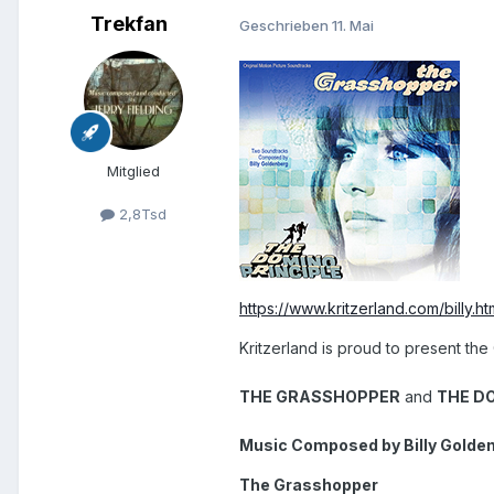
Trekfan
Geschrieben
11. Mai
Mitglied
2,8Tsd
https://www.kritzerland.com/billy.ht
Kritzerland is proud to present th
THE GRASSHOPPER
and
THE D
Music Composed by Billy Golde
The Grasshopper