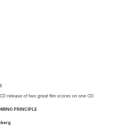
m
e CD release of two great film scores on one CD:
OMINO PRINCIPLE
nberg