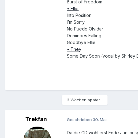
Burst of Freedom
•
Ellie
Into Position
I’m Sorry
No Puedo Olvidar
Dominoes Falling
Goodbye Ellie
•
They
Some Day Soon (vocal by Shirley E
3 Wochen später...
Trekfan
Geschrieben
30. Mai
Da die CD wohl erst Ende Juni ausg