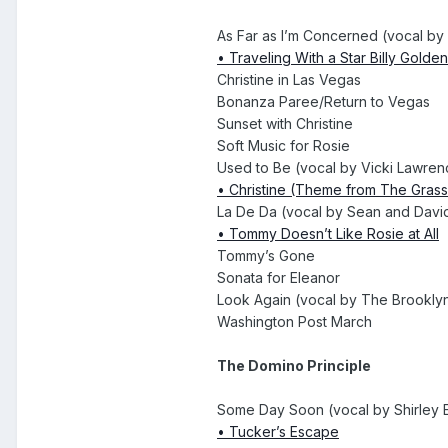
As Far as I’m Concerned (vocal by
•
Traveling With a Star Billy Gold
Christine in Las Vegas
Bonanza Paree/Return to Vegas
Sunset with Christine
Soft Music for Rosie
Used to Be (vocal by Vicki Lawren
•
Christine (Theme from The Gras
La De Da (vocal by Sean and David
•
Tommy Doesn’t Like Rosie at All
Tommy’s Gone
Sonata for Eleanor
Look Again (vocal by The Brooklyn
Washington Post March
The Domino Principle
Some Day Soon (vocal by Shirley 
•
Tucker’s Escape