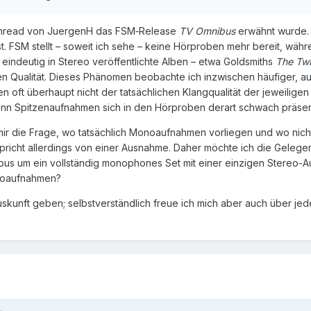
 Thread von JuergenH das FSM‑Release 
TV Omnibus
 erwähnt wurde. 
ist. FSM stellt – soweit ich sehe – keine Hörproben mehr bereit, währe
 eindeutig in Stereo veröffentlichte Alben – etwa Goldsmiths 
The Twi
n Qualität. Dieses Phänomen beobachte ich inzwischen häufiger, au
en oft überhaupt nicht der tatsächlichen Klangqualität der jeweiligen
enn Spitzenaufnahmen sich in den Hörproben derart schwach präsen
 mir die Frage, wo tatsächlich Monoaufnahmen vorliegen und wo nicht
pricht allerdings von einer Ausnahme. Daher möchte ich die Gelegenhe
bus um ein vollständig monophones Set mit einer einzigen Stereo-
eoaufnahmen?
uskunft geben; selbstverständlich freue ich mich aber auch über je