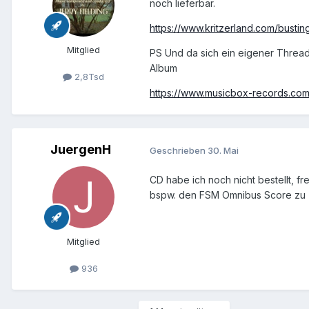
noch lieferbar.
https://www.kritzerland.com/bustin
Mitglied
PS Und da sich ein eigener Thread
Album
2,8Tsd
https://www.musicbox-records.com/
JuergenH
Geschrieben
30. Mai
CD habe ich noch nicht bestellt, f
bspw. den FSM Omnibus Score zu "
Mitglied
936