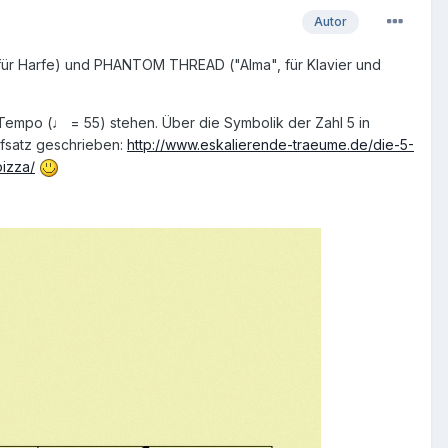
Autor
für Harfe) und PHANTOM THREAD ("Alma", für Klavier und
 Tempo (♩ = 55) stehen. Über die Symbolik der Zahl 5 in
ufsatz geschrieben:
http://www.eskalierende-traeume.de/die-5-
izza/