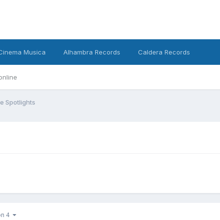
Cinema Musica
Alhambra Records
Caldera Records
online
e Spotlights
von 4