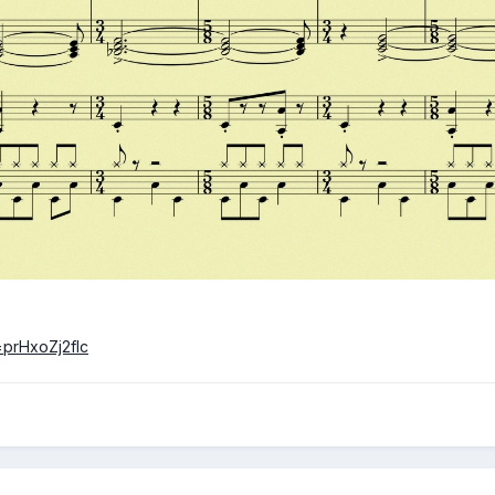
=prHxoZj2flc