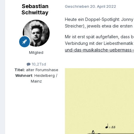
Sebastian
Geschrieben
20. April 2022
Schwittay
Heute ein Doppel-Spotlight: Jonn
Streicher), jeweils etwa die erste
Mir ist erst spät aufgefallen, das
Verbindung mit der Liebesthematik
und-das-musikalische-uebermass-d
Mitglied
10,2Tsd
Titel:
alter Forumshase
Wohnort
: Heidelberg /
Mainz