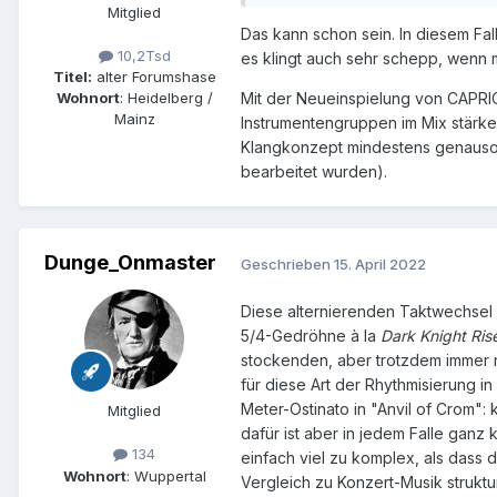
Mitglied
Das kann schon sein. In diesem Fal
10,2Tsd
es klingt auch sehr schepp, wenn 
Titel:
alter Forumshase
Wohnort
: Heidelberg /
Mit der Neueinspielung von CAPRICO
Mainz
Instrumentengruppen im Mix stärke
Klangkonzept mindestens genauso g
bearbeitet wurden).
Dunge_Onmaster
Geschrieben
15. April 2022
Diese alternierenden Taktwechsel i
5/4-Gedröhne à la
Dark Knight Ris
stockenden, aber trotzdem immer 
für diese Art der Rhythmisierung i
Meter-Ostinato in "Anvil of Crom"
Mitglied
dafür ist aber in jedem Falle ganz
134
einfach viel zu komplex, als dass 
Wohnort
: Wuppertal
Vergleich zu Konzert-Musik struktur