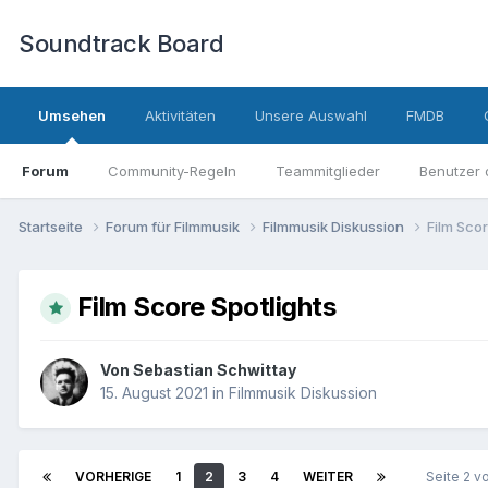
Soundtrack Board
Umsehen
Aktivitäten
Unsere Auswahl
FMDB
Forum
Community-Regeln
Teammitglieder
Benutzer 
Startseite
Forum für Filmmusik
Filmmusik Diskussion
Film Scor
Film Score Spotlights
Von
Sebastian Schwittay
15. August 2021
in
Filmmusik Diskussion
VORHERIGE
1
2
3
4
WEITER
Seite 2 