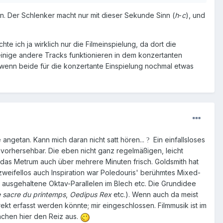
n. Der Schlenker macht nur mit dieser Sekunde Sinn (
h
-
c
), und
 ich ja wirklich nur die Filmeinspielung, da dort die
einige andere Tracks funktionieren in dem konzertanten
wenn beide für die konzertante Einspielung nochmal etwas
angetan. Kann mich daran nicht satt hören...
Ein einfallsloses
?
vorhersehbar. Die eben nicht ganz regelmäßigen, leicht
n das Metrum auch über mehrere Minuten frisch. Goldsmith hat
zweifellos auch Inspiration war Poledouris' berühmtes Mixed-
 ausgehaltene Oktav-Parallelen im Blech etc. Die Grundidee
 sacre du printemps
,
Oedipus Rex
etc.). Wenn auch da meist
ekt erfasst werden könnte; mir eingeschlossen. Filmmusik ist im
Sachen hier den Reiz aus.