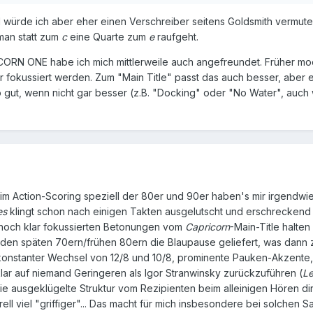
l würde ich aber eher einen Verschreiber seitens Goldsmith vermute
man statt zum
c
eine Quarte zum
e
raufgeht.
RN ONE habe ich mich mittlerweile auch angefreundet. Früher mochte
r fokussiert werden. Zum "Main Title" passt das auch besser, aber 
ut, wenn nicht gar besser (z.B. "Docking" oder "No Water", auch 
m Action-Scoring speziell der 80er und 90er haben's mir irgendwie 
es
klingt schon nach einigen Takten ausgelutscht und erschreckend 
noch klar fokussierten Betonungen vom
Capricorn
-Main-Title halte
n den späten 70ern/frühen 80ern die Blaupause geliefert, was dann 
: konstanter Wechsel von 12/8 und 10/8, prominente Pauken-Akzente,
 klar auf niemand Geringeren als Igor Stranwinsky zurückzuführen (
Le
die ausgeklügelte Struktur vom Rezipienten beim alleinigen Hören dir
ell viel "griffiger"... Das macht für mich insbesondere bei solchen 