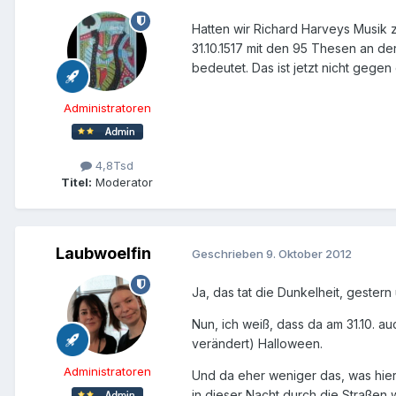
Hatten wir Richard Harveys Musik z
31.10.1517 mit den 95 Thesen an d
bedeutet. Das ist jetzt nicht gege
Administratoren
4,8Tsd
Titel:
Moderator
Laubwoelfin
Geschrieben
9. Oktober 2012
Ja, das tat die Dunkelheit, gestern
Nun, ich weiß, dass da am 31.10. au
verändert) Halloween.
Administratoren
Und da eher weniger das, was hier 
in dieser Nacht durch die Straßen 