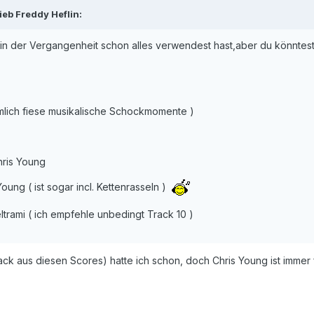
eb Freddy Heflin:
o in der Vergangenheit schon alles verwendest hast,aber du könntes
emlich fiese musikalische Schockmomente )
hris Young
Young ( ist sogar incl. Kettenrasseln )
trami ( ich empfehle unbedingt Track 10 )
ck aus diesen Scores) hatte ich schon, doch Chris Young ist immer 