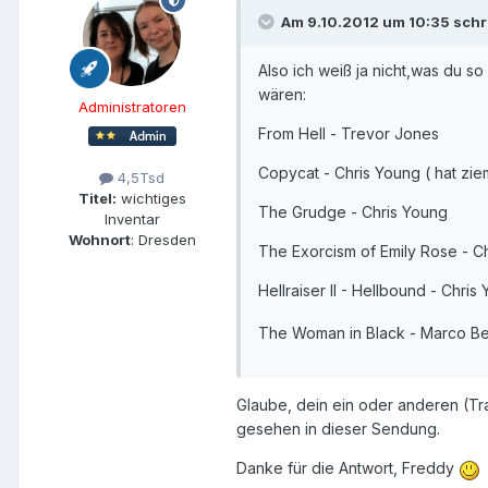
Am 9.10.2012 um 10:35 schri
Also ich weiß ja nicht,was du s
wären:
Administratoren
From Hell - Trevor Jones
Copycat - Chris Young ( hat zi
4,5Tsd
Titel:
wichtiges
The Grudge - Chris Young
Inventar
Wohnort
: Dresden
The Exorcism of Emily Rose - C
Hellraiser II - Hellbound - Chris 
The Woman in Black - Marco Bel
Glaube, dein ein oder anderen (Tra
gesehen in dieser Sendung.
Danke für die Antwort, Freddy