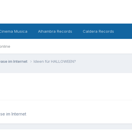
Cinema Musica
Alhambra Records
Caldera Records
online
ase im Internet
Ideen für HALLOWEEN?
e im Internet