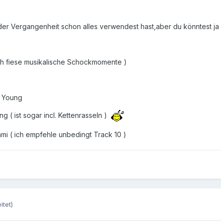
n der Vergangenheit schon alles verwendest hast,aber du könntest j
ich fiese musikalische Schockmomente )
s Young
ng ( ist sogar incl. Kettenrasseln )
mi ( ich empfehle unbedingt Track 10 )
itet)