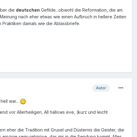
über die
deutschen
Gefilde...obwohl die Reformation, die am
 Meinung nach eher etwas wie einen Aufbruch in hellere Zeiten
n Praktiken damals wie die Ablassbriefe.
Autor
ell war...
nd vor Allerheiligen, All hallows eve, (kurz und leicht
eher die Tradition mit Grusel und Düsternis die Geister, die
 einzige semi-religiöse, das mir in die Sendung kommt. Alles