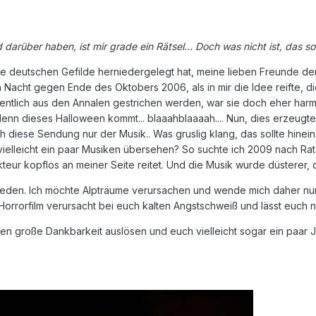
arüber haben, ist mir grade ein Rätsel... Doch was nicht ist, das sol
ie deutschen Gefilde herniedergelegt hat, meine lieben Freunde der 
n Nacht gegen Ende des Oktobers 2006, als in mir die Idee reifte,
igentlich aus den Annalen gestrichen werden, war sie doch eher har
enn dieses Halloween kommt... blaaahblaaaah.... Nun, dies erzeugte
ch diese Sendung nur der Musik.. Was gruslig klang, das sollte hinein
 vielleicht ein paar Musiken übersehen? So suchte ich 2009 nach Rat
kteur kopflos an meiner Seite reitet. Und die Musik wurde düstere
rieden. Ich möchte Alpträume verursachen und wende mich daher nun
orrorfilm verursacht bei euch kalten Angstschweiß und lässt euch n
n große Dankbarkeit auslösen und euch vielleicht sogar ein paar 