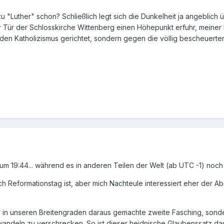
u "Luther" schon? Schließlich legt sich die Dunkelheit ja angeblich 
er Tür der Schlosskirche Wittenberg einen Höhepunkt erfuhr, meiner
n den Katholizismus gerichtet, sondern gegen die völlig bescheuerte
 um 19:44... während es in anderen Teilen der Welt (ab UTC -1) noch h
ch Reformationstag ist, aber mich Nachteule interessiert eher der Abe
in unseren Breitengraden daraus gemachte zweite Fasching, sondern 
wandeln zu verschrecken. So ist dieser heidnische Glaubenssatz das