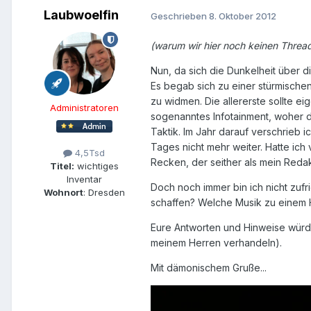
Laubwoelfin
Geschrieben
8. Oktober 2012
(warum wir hier noch keinen Thread d
Nun, da sich die Dunkelheit über d
Es begab sich zu einer stürmische
zu widmen. Die allererste sollte e
Administratoren
sogenanntes Infotainment, woher d
Taktik. Im Jahr darauf verschrieb i
Tages nicht mehr weiter. Hatte ich
4,5Tsd
Recken, der seither als mein Reda
Titel:
wichtiges
Inventar
Doch noch immer bin ich nicht zuf
Wohnort
: Dresden
schaffen? Welche Musik zu einem H
Eure Antworten und Hinweise würde
meinem Herren verhandeln).
Mit dämonischem Gruße...