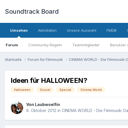
Soundtrack Board
Umsehen
Aktivitäten
Unsere Auswahl
FMDB
Forum
Community-Regeln
Teammitglieder
Benutzer 
Startseite
Forum für Filmmusik
CINEMA WORLD - Die Filmmusik-O
Ideen für HALLOWEEN?
Halloween
Grusel
Special
Cinema World
Von
Laubwoelfin
8. Oktober 2012
in
CINEMA WORLD - Die Filmmusik-Oas