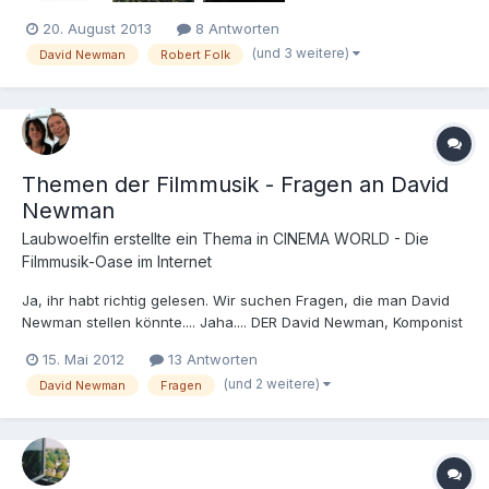
20. August 2013
8 Antworten
(und 3 weitere)
David Newman
Robert Folk
Themen der Filmmusik - Fragen an David
Newman
Laubwoelfin
erstellte ein Thema in
CINEMA WORLD - Die
Filmmusik-Oase im Internet
Ja, ihr habt richtig gelesen. Wir suchen Fragen, die man David
Newman stellen könnte.... Jaha.... DER David Newman, Komponist
großartiger Musiken für Filme wie "Konferenz der Tiere",
15. Mai 2012
13 Antworten
"Anastasia", "Ice Age", "Galaxy Quest" und vielen anderen. Und
(und 2 weitere)
David Newman
Fragen
ihr habt die Chance ihm durch mich Löcher in den Bauc...