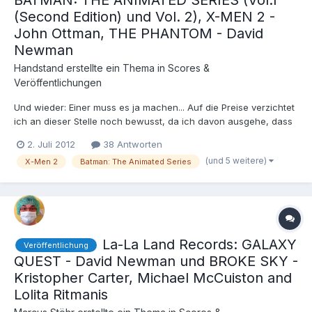
BATMAN: THE ANIMATED SERIES (Vol.1
(Second Edition) und Vol. 2), X-MEN 2 -
John Ottman, THE PHANTOM - David
Newman
Handstand
erstellte ein Thema in
Scores &
Veröffentlichungen
Und wieder: Einer muss es ja machen... Auf die Preise verzichtet
ich an dieser Stelle noch bewusst, da ich davon ausgehe, dass
kaum jemand von uns bei der Comic Con sein wird und
2. Juli 2012
38 Antworten
Veränderungen der generellen Preise gegenüber den Comic
(und 5 weitere)
X-Men 2
Batman: The Animated Series
Con-Preisen gut möglich sind. Auch bereits bekannt:
La-La Land Records: GALAXY
Veröffentlichung
QUEST - David Newman und BROKE SKY -
Kristopher Carter, Michael McCuiston and
Lolita Ritmanis