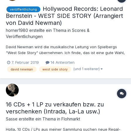
Hollywood Records: Leonard
veröffentlichung
Bernstein - WEST SIDE STORY (Arrangiert
von David Newman)
horner1980
erstellte ein Thema in
Scores &
Veröffentlichungen
David Newman wird die musikalische Leitung von Spielbergs
"West Side Story" übernehmen. Ich finde, das ist eine gute Wahl,
auch wenn die Frage gestellt werden muss, warum es John
7. Februar 2019
14 Antworten
Williams nicht macht. Ist gar nicht so einfach, einen passenden
(und 1 weiterer)
david newman
west side story
Threadnamen dafür zu überlegen, aber ich denke.....
16 CDs + 1 LP zu verkaufen bzw. zu
verschenken (Intrada, La-La usw.)
Sasse
erstellte ein Thema in
Flohmarkt
Holla, 10 CDs / LPs aus meiner Sammlung suchen neue Regal-