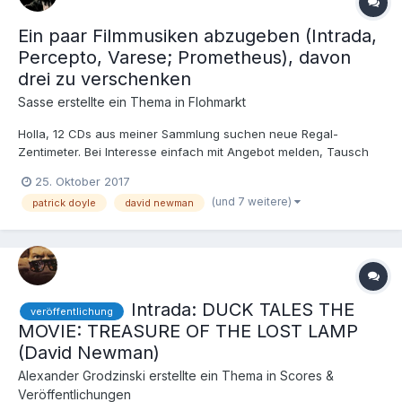
Ein paar Filmmusiken abzugeben (Intrada,
Percepto, Varese; Prometheus), davon
drei zu verschenken
Sasse
erstellte ein Thema in
Flohmarkt
Holla, 12 CDs aus meiner Sammlung suchen neue Regal-
Zentimeter. Bei Interesse einfach mit Angebot melden, Tausch
wäre auch möglich: Patrick Doyle: PARS VIRE ER REVIENS TARD –
25. Oktober 2017
FLIEHE WEITUND SCHNELL (Colosseum Records) David Newman:
(und 7 weitere)
patrick doyle
david newman
BILL AND TED'S BOGUS JOURNEY (Intrada Special...
Intrada: DUCK TALES THE
veröffentlichung
MOVIE: TREASURE OF THE LOST LAMP
(David Newman)
Alexander Grodzinski
erstellte ein Thema in
Scores &
Veröffentlichungen