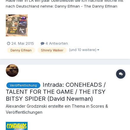
Habe hier in LA ein paar Überbleibsel die ich nächste Woche mit
nach Deutschland nehme: Danny Elfman - The Danny Elfman
Batman Collection (4 CDs) Various - Batman The Animated
Series Vol. 3 (4 CDs) Jim Dooley - Socom 3 (2 CDs) Henry
Jackman - Kick-Ass 2 David Newman - The Phantom Howar...
24. Mai 2015
4 Antworten
(und 10 weitere)
Danny Elfman
Shirely Walker
Intrada: CONEHEADS /
Veröffentlichung
TALENT FOR THE GAME / THE ITSY
BITSY SPIDER (David Newman)
Alexander Grodzinski
erstellte ein Thema in
Scores &
Veröffentlichungen