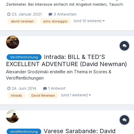
Zentimeter. Bei Interesse einfach mit Angebot melden, Tausch
wäre auch möglich. 6 CDs sind zu verschenken): David
23. Januar 2021
3 Antworten
Newman: BILL AND TED'S BOGUS JOURNEY (Intrada Special
(und 10 weitere)
david newman
pino donaggio
Collection, limited Edition of 1500) Pino Donaggio: SEED OF CH...
Intrada: BILL & TED'S
Veröffentlichung
EXCELLENT ADVENTURE (David Newman)
Alexander Grodzinski
erstellte ein Thema in
Scores &
Veröffentlichungen
24. Juni 2014
1 Antwort
(und 1 weiterer)
Intrada
David Newman
Varese Sarabande: David
veröffentlichung