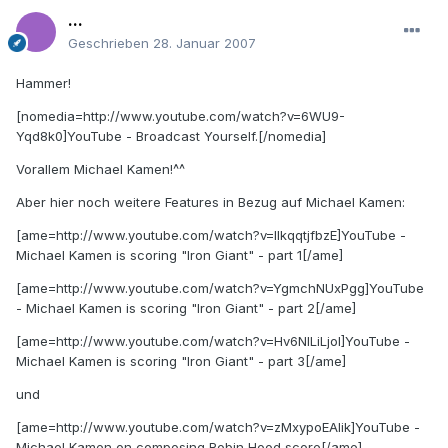
...
Geschrieben
28. Januar 2007
Hammer!
[nomedia=http://www.youtube.com/watch?v=6WU9-
Yqd8k0]YouTube - Broadcast Yourself.[/nomedia]
Vorallem Michael Kamen!^^
Aber hier noch weitere Features in Bezug auf Michael Kamen:
[ame=http://www.youtube.com/watch?v=IlkqqtjfbzE]YouTube -
Michael Kamen is scoring "Iron Giant" - part 1[/ame]
[ame=http://www.youtube.com/watch?v=YgmchNUxPgg]YouTube
- Michael Kamen is scoring "Iron Giant" - part 2[/ame]
[ame=http://www.youtube.com/watch?v=Hv6NlLiLjoI]YouTube -
Michael Kamen is scoring "Iron Giant" - part 3[/ame]
und
[ame=http://www.youtube.com/watch?v=zMxypoEAlik]YouTube -
Michael Kamen on composing Robin Hood score[/ame]