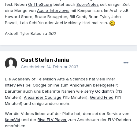
fest. Neben
OnTheScore
bietet auch
ScoreNotes
seit einiger Zeit
eine Menge von
Audio-Interviews
mit Komponisten. Im Archiv z.B.
Howard Shore, Bruce Broughton, Bill Conti, Brian Tyler, John
Powell, Lalo Schifrin oder Joel McNeely. Hört mal rein.
Aktuell: Tyler Bates zu
300
.
Gast Stefan Jania
Geschrieben
14. Februar 2007
Die Academy of Television Arts & Sciences hat viele ihrer
Interviews
bei Google online zum Anschauen bereitgestellt.
Darunter auch uns bekannte Namen wie
Jerry Goldsmith
(113
Minuten),
Alexander Courage
(115 Minuten),
Gerald Fried
(111
Minuten!) und einige andere mehr.
Wer die Videos lieber auf der Platte hat, dem sei der Service von
KeepVid
und der
Riva FLV Player
zum Anschauen der FLV-Dateien
empfohlen.