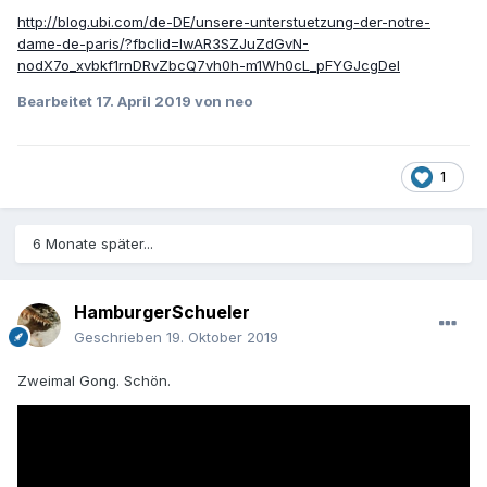
http://blog.ubi.com/de-DE/unsere-unterstuetzung-der-notre-
dame-de-paris/?fbclid=IwAR3SZJuZdGvN-
nodX7o_xvbkf1rnDRvZbcQ7vh0h-m1Wh0cL_pFYGJcgDeI
Bearbeitet
17. April 2019
von neo
1
6 Monate später...
HamburgerSchueler
Geschrieben
19. Oktober 2019
Zweimal Gong. Schön.