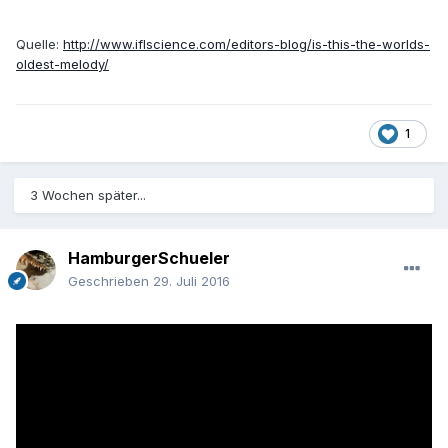
Quelle:
http://www.iflscience.com/editors-blog/is-this-the-worlds-
oldest-melody/
1
3 Wochen später...
HamburgerSchueler
Geschrieben
29. Juli 2016