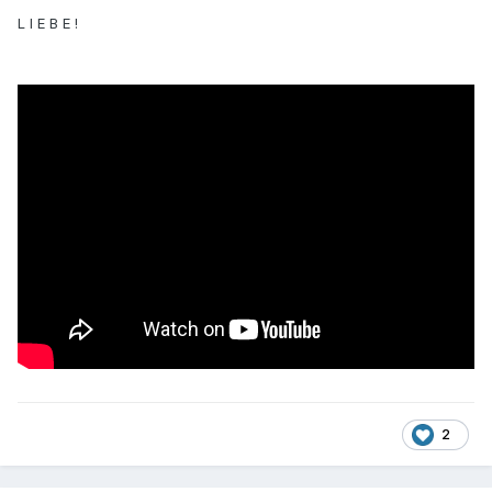
L I E B E !
2