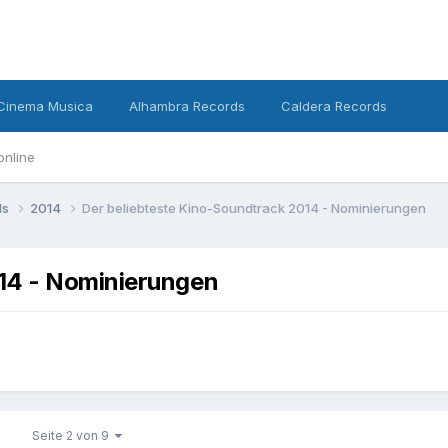
Cinema Musica
Alhambra Records
Caldera Records
online
ds
2014
Der beliebteste Kino-Soundtrack 2014 - Nominierungen
014 - Nominierungen
Seite 2 von 9