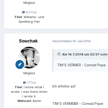
Mitglied
8,5Tsd
Titel:
Williams- und
Spielberg-Fan
Souchak
Geschrieben
14. Juli 2014
Am 14.7.2014 um 22:37 schr
TIM'S VERMER - Conrad Pope
Mitglied
17Tsd
Ich erhöhe auf
Titel:
I know what I
wrote. I was there when
I wrote it.
Wohnort
: Berlin
TIM'S VERME
E
R - Conrad Pope