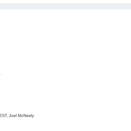
L
ST, Joel McNeely