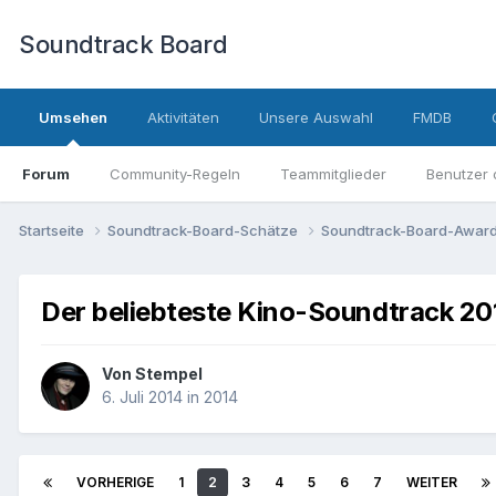
Soundtrack Board
Umsehen
Aktivitäten
Unsere Auswahl
FMDB
Forum
Community-Regeln
Teammitglieder
Benutzer 
Startseite
Soundtrack-Board-Schätze
Soundtrack-Board-Awar
Der beliebteste Kino-Soundtrack 2
Von
Stempel
6. Juli 2014
in
2014
VORHERIGE
1
2
3
4
5
6
7
WEITER