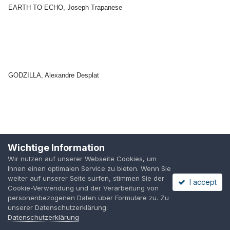
EARTH TO ECHO, Joseph Trapanese
GODZILLA, Alexandre Desplat
GRAND BUDAPEST HOTEL, Alexandre Desplat
Wichtige Information
Wir nutzen auf unserer Webseite Cookies, um
Ihnen einen optimalen Service zu bieten. Wenn Sie
weiter auf unserer Seite surfen, stimmen Sie der
I accept
Cookie-Verwendung und der Verarbeitung von
personenbezogenen Daten über Formulare zu. Zu
unserer Datenschutzerklärung:
HERCULES von Fernando Velazquez
Datenschutzerklärung