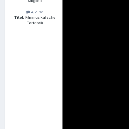
Mitglied
4,2Tsd
Titel:
Filmmusikalische
Torfabrik