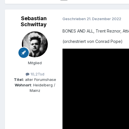
Sebastian
Geschrieben
21. Dezember 2022
Schwittay
BONES AND ALL, Trent Reznor, Att
(orchestriert von Conrad Pope)
Mitglied
10,2Tsd
Titel:
alter Forumshase
Wohnort
: Heidelberg /
Mainz