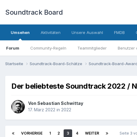
Soundtrack Board
Umsehen
Aktivitäten
Unsere Auswahl
FMDB
Forum
Community-Regeln
Teammitglieder
Benutzer 
Startseite
Soundtrack-Board-Schätze
Soundtrack-Board-Awar
Der beliebteste Soundtrack 2022 / 
Von
Sebastian Schwittay
17. März 2022
in
2022
VORHERIGE
1
2
3
4
WEITER
Seite 3 