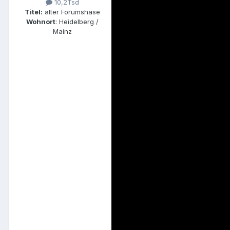
10,2Tsd
Titel:
alter Forumshase
Wohnort
: Heidelberg /
Mainz