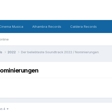
Cinema Musica
Alhambra Records
Caldera Records
online
ds
2022
Der beliebteste Soundtrack 2022 / Nominierungen
Nominierungen
von 4