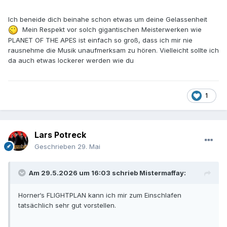
Planet of the Apes höre ich durchaus auch auf der Couch
mit Augen zu, bekomme aber alles mit. Ich lasse so die
Ich beneide dich beinahe schon etwas um deine Gelassenheit
Musik einfach auf mich wirken. Ich höre sie bewusst, aber
Mein Respekt vor solch gigantischen Meisterwerken wie
immer noch oberflächlich, da ich ja nichts analysieren
PLANET OF THE APES ist einfach so groß, dass ich mir nie
möchte. Wobei ich durchaus Feinheiten mitbekomme. Mir
rausnehme die Musik unaufmerksam zu hören. Vielleicht sollte ich
geht es dabei nur um Spaß haben und genießen.
da auch etwas lockerer werden wie du
1
Lars Potreck
Geschrieben
29. Mai
Am 29.5.2026 um 16:03 schrieb
Mistermaffay
:
Horner‘s FLIGHTPLAN kann ich mir zum Einschlafen
tatsächlich sehr gut vorstellen.