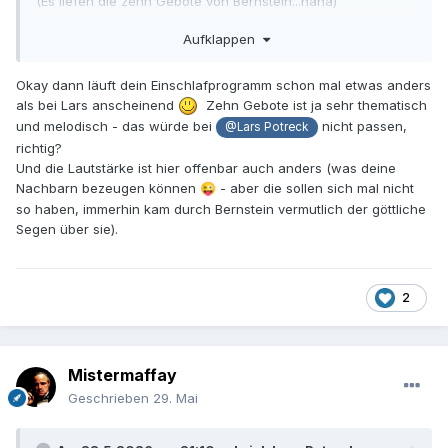
(Es liefen die zehn Gebote von Bernstein...haha)
Geht mir genauso - ich HÖRE, und wenn das Gehörte in mir
Aufklappen
emotional etwas auslöst, dann passt das
Okay dann läuft dein Einschlafprogramm schon mal etwas anders
als bei Lars anscheinend
Zehn Gebote ist ja sehr thematisch
und melodisch - das würde bei
nicht passen,
@Lars Potreck
richtig?
Und die Lautstärke ist hier offenbar auch anders (was deine
Nachbarn bezeugen können
- aber die sollen sich mal nicht
😜
so haben, immerhin kam durch Bernstein vermutlich der göttliche
Segen über sie).
2
Mistermaffay
Geschrieben
29. Mai