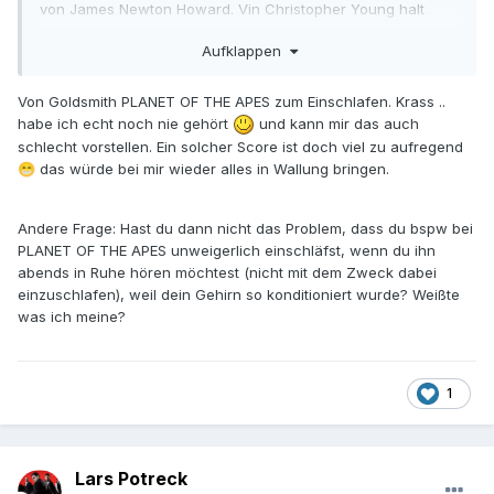
von James Newton Howard. Vin Christopher Young halt
Sinister und die Grudge Scores. Von John Williams Minority
Aufklappen
Report und War of the Worlds. Wenn es doch mal melodisch
wird, ist es auch oft Williams. Hier sehr oft Always und
Gefährten. Switchback von Poledouris oder auch
Von Goldsmith PLANET OF THE APES zum Einschlafen. Krass ..
Subspecies von The Aman Folk Orchestra. Von Djawadi ist
habe ich echt noch nie gehört
und kann mir das auch
es oft Dracula.
schlecht vorstellen. Ein solcher Score ist doch viel zu aufregend
das würde bei mir wieder alles in Wallung bringen.
😁
Andere Frage: Hast du dann nicht das Problem, dass du bspw bei
PLANET OF THE APES unweigerlich einschläfst, wenn du ihn
abends in Ruhe hören möchtest (nicht mit dem Zweck dabei
einzuschlafen), weil dein Gehirn so konditioniert wurde? Weißte
was ich meine?
1
Lars Potreck