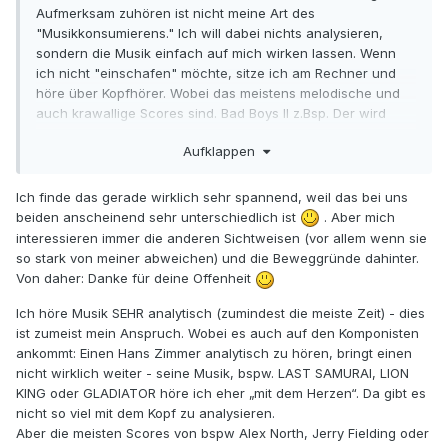
Aufmerksam zuhören ist nicht meine Art des
"Musikkonsumierens." Ich will dabei nichts analysieren,
sondern die Musik einfach auf mich wirken lassen. Wenn
ich nicht "einschafen" möchte, sitze ich am Rechner und
höre über Kopfhörer. Wobei das meistens melodische und
auch krawallige Scores sind. Bad Boys II z.Bsp. Der wird
dann schön laut gehört. Ich konsumiere Filmmusik wie
Aufklappen
ander Pop- oder Rockmusik.Vor einigen Wochen hatte ich
mal eine Woche lang zum EInschlafen verschiedene
Sinfonien von Schostakowitsch gehört. Ich höre Musik
Ich finde das gerade wirklich sehr spannend, weil das bei uns
generell oberflächlich. Entscheidend ist, wie sie auf mich
beiden anscheinend sehr unterschiedlich ist
. Aber mich
wirkt, wie die Themen klingen und das Zusammenspiel der
interessieren immer die anderen Sichtweisen (vor allem wenn sie
Instrumente. Also eher der Klang als der Inhalt.
so stark von meiner abweichen) und die Beweggründe dahinter.
Von daher: Danke für deine Offenheit
Zu Deiner Frage. Ich schlafe nicht ein, aber die Augen
fallen trotzdem zu.
Nicht weil es langweilig ist, sondern
Ich höre Musik SEHR analytisch (zumindest die meiste Zeit) - dies
weil ich mich "fallen lasse". Es beruhigt mich.
ist zumeist mein Anspruch. Wobei es auch auf den Komponisten
ankommt: Einen Hans Zimmer analytisch zu hören, bringt einen
nicht wirklich weiter - seine Musik, bspw. LAST SAMURAI, LION
KING oder GLADIATOR höre ich eher „mit dem Herzen“. Da gibt es
nicht so viel mit dem Kopf zu analysieren.
Aber die meisten Scores von bspw Alex North, Jerry Fielding oder