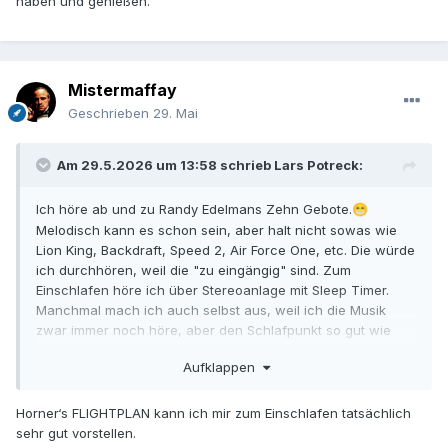
haben und genießen.
Mistermaffay
Geschrieben
29. Mai
Am 29.5.2026 um 13:58 schrieb
Lars Potreck
:
Ich höre ab und zu Randy Edelmans Zehn Gebote.
😁
Melodisch kann es schon sein, aber halt nicht sowas wie
Lion King, Backdraft, Speed 2, Air Force One, etc. Die würde
ich durchhören, weil die "zu eingängig" sind. Zum
Einschlafen höre ich über Stereoanlage mit Sleep Timer.
Manchmal mach ich auch selbst aus, weil ich die Musik
zwar immer noch höre, aber den Schlafpunkt so gut wie
erreicht habe. Gestern Abend bei 6 Underground war ich
Aufklappen
glaube ich bei Titel 4 weg.
Ich höre die Musik sehr leise.
😁
Ich brauche einfach was zu Anfang im Hintergrund. James
Horners Flightplan und The Forgotten höre ich auch sehr
Horner‘s FLIGHTPLAN kann ich mir zum Einschlafen tatsächlich
gerne.
sehr gut vorstellen.