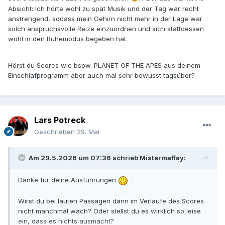
Musik läuft gut nebenbei her, ohne automatisch die
Absicht: Ich hörte wohl zu spät Musik und der Tag war recht
Aufmerksamkeit auf sich zu ziehen. Ich kann mich bei
anstrengend, sodass mein Gehirn nicht mehr in der Lage war
solcher Musik "geistig" besser abkoppeln und schlafe so
solch anspruchsvolle Reize einzuordnen und sich stattdessen
besser ein.
wohl in den Ruhemodus begeben hat.
Wenn ich hier Scores vorstelle, höre ich zu diesem Zweck
dann auch genauer hin. Meine Beschreibungen dazu
Hörst du Scores wie bspw. PLANET OF THE APES aus deinem
beziehen sich aber mehr darauf, wie ich sie wahrnehme.
Einschlafprogramm aber auch mal sehr bewusst tagsüber?
Ob mir die Themen gefallen, wie die Instrumentierung ist,
etc. Aber nicht so wirklich der technisch kompositorische
Aspekt. Also alles eher oberfächlich.
Heute gibt es 6 Underground von Balfe. Diese harsche
Lars Potreck
Elektronik und die einfachen ruhigen unohrwurmigen
Geschrieben
29. Mai
Themen sind perfekt dafür
Am 29.5.2026 um 07:36 schrieb
Mistermaffay
:
Danke für deine Ausführungen
.
Wirst du bei lauten Passagen dann im Verlaufe des Scores
nicht manchmal wach? Oder stellst du es wirklich so leise
ein, dass es nichts ausmacht?