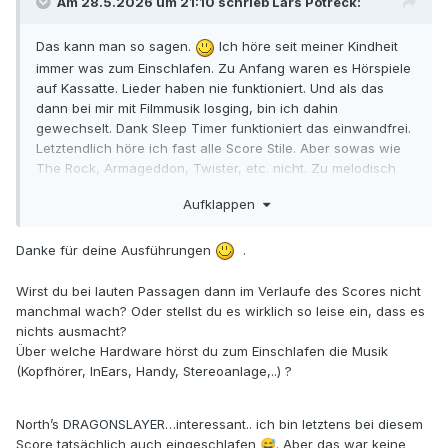
Am 28.5.2026 um 21:10 schrieb
Lars Potreck
:
Das kann man so sagen.
Ich höre seit meiner Kindheit
immer was zum Einschlafen. Zu Anfang waren es Hörspiele
auf Kassatte. Lieder haben nie funktioniert. Und als das
dann bei mir mit Filmmusik losging, bin ich dahin
gewechselt. Dank Sleep Timer funktioniert das einwandfrei.
Letztendlich höre ich fast alle Score Stile. Aber sowas wie
The Rock, Armageddon, Twister, etc. nicht. Zu melodisch
und gleichförmig und "heiter". Da kann ich dann nicht
Aufklappen
"weghören". Ich höre die Musik ja auch recht leise, so dass
ich sie noch gerade am Anfang wahrnehme, ohne dass sie
meine Konzentration auf sich zieht. Ich höre auch sehr
Danke für deine Ausführungen
.
gerne Scores von Graeme Revell. Daredevil, Below und
ganz häufig Aeon Flux. Dragonslayer von North höre ich
Wirst du bei lauten Passagen dann im Verlaufe des Scores nicht
dazu auch gerne.
manchmal wach? Oder stellst du es wirklich so leise ein, dass es
nichts ausmacht?
Was ich zum Einschlafen höre hängt davon ab, worauf ich
Über welche Hardware hörst du zum Einschlafen die Musik
in dem Moment Lust habe und wie meine generelle
(Kopfhörer, InEars, Handy, Stereoanlage,..) ?
Stimmung so ist und was ich vielleicht gerade geschaut
habe.
North’s DRAGONSLAYER…interessant.. ich bin letztens bei diesem
Bei Planet of the Apes mag ich einfach das Atonale. Die
Score tatsächlich auch eingeschlafen
. Aber das war keine
😅