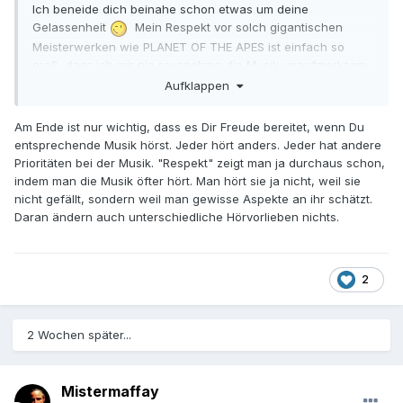
Ich beneide dich beinahe schon etwas um deine
Gelassenheit
Mein Respekt vor solch gigantischen
Meisterwerken wie PLANET OF THE APES ist einfach so
groß, dass ich mir nie rausnehme die Musik unaufmerksam
zu hören. Vielleicht sollte ich da auch etwas lockerer
Aufklappen
werden wie du
Am Ende ist nur wichtig, dass es Dir Freude bereitet, wenn Du
entsprechende Musik hörst. Jeder hört anders. Jeder hat andere
Prioritäten bei der Musik. "Respekt" zeigt man ja durchaus schon,
indem man die Musik öfter hört. Man hört sie ja nicht, weil sie
nicht gefällt, sondern weil man gewisse Aspekte an ihr schätzt.
Daran ändern auch unterschiedliche Hörvorlieben nichts.
2
2 Wochen später...
Mistermaffay