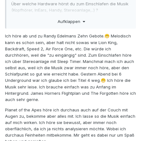
Über welche Hardware hörst du zum Einschlafen die Musik
(Kopfhörer, InEars, Handy, Stereoanlage,..) ?
Aufklappen
North’s DRAGONSLAYER…interessant.. ich bin letztens bei
diesem Score tatsächlich auch eingeschlafen
. Aber das
😅
Ich höre ab und zu Randy Edelmans Zehn Gebote.
Melodisch
😁
war keine Absicht: Ich hörte wohl zu spät Musik und der
kann es schon sein, aber halt nicht sowas wie Lion King,
Tag war recht anstrengend, sodass mein Gehirn nicht mehr
Backdraft, Speed 2, Air Force One, etc. Die würde ich
in der Lage war solch anspruchsvolle Reize einzuordnen
durchhören, weil die "zu eingängig" sind. Zum Einschlafen höre
und sich stattdessen wohl in den Ruhemodus begeben hat.
ich über Stereoanlage mit Sleep Timer. Manchmal mach ich auch
selbst aus, weil ich die Musik zwar immer noch höre, aber den
Schlafpunkt so gut wie erreicht habe. Gestern Abend bei 6
Hörst du Scores wie bspw. PLANET OF THE APES aus
Underground war ich glaube ich bei Titel 4 weg.
Ich höre die
😁
deinem Einschlafprogramm aber auch mal sehr bewusst
Musik sehr leise. Ich brauche einfach was zu Anfang im
tagsüber?
Hintergrund. James Horners Flightplan und The Forgotten höre ich
auch sehr gerne.
Planet of the Apes höre ich durchaus auch auf der Couch mit
Augen zu, bekomme aber alles mit. Ich lasse so die Musik einfach
auf mich wirken. Ich höre sie bewusst, aber immer noch
oberflächlich, da ich ja nichts analysieren möchte. Wobei ich
durchaus Feinheiten mitbekomme. Mir geht es dabei nur um Spaß