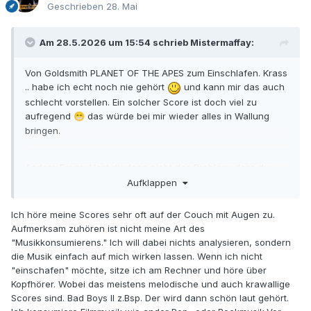
Geschrieben
28. Mai
Am 28.5.2026 um 15:54 schrieb
Mistermaffay
:
Von Goldsmith PLANET OF THE APES zum Einschlafen. Krass
.. habe ich echt noch nie gehört
und kann mir das auch
schlecht vorstellen. Ein solcher Score ist doch viel zu
aufregend
das würde bei mir wieder alles in Wallung
😁
bringen.
Andere Frage: Hast du dann nicht das Problem, dass du
bspw bei PLANET OF THE APES unweigerlich einschläfst,
Aufklappen
wenn du ihn abends in Ruhe hören möchtest (nicht mit dem
Zweck dabei einzuschlafen), weil dein Gehirn so
Ich höre meine Scores sehr oft auf der Couch mit Augen zu.
konditioniert wurde? Weißte was ich meine?
Aufmerksam zuhören ist nicht meine Art des
"Musikkonsumierens." Ich will dabei nichts analysieren, sondern
die Musik einfach auf mich wirken lassen. Wenn ich nicht
"einschafen" möchte, sitze ich am Rechner und höre über
Kopfhörer. Wobei das meistens melodische und auch krawallige
Scores sind. Bad Boys II z.Bsp. Der wird dann schön laut gehört.