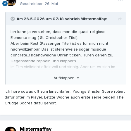
Geschrieben
26. Mai
Am 26.5.2026 um 07:18 schrieb
Mistermaffay
:
Ich kann ja verstehen, dass man die quasi-religioso
Elemente mag ( St. Christopher Titel).
Aber beim Rest (Passenger Titel) ist es für mich nicht
nachvollziehbar. Das ist stellenweise sogar musique
concrete..! Irgendwelche Uhren ticken, Türen gehen zu,
Gegenstände rappeln und klappern.
Im Film vielleicht effektvoll und sinnig. Aber um es sich im
Kontext FilmMUSIK anzuhören, ist das eher belastend
😅
Aufklappen
Ich höre sowas oft zum Einschlafen. Youngs Sinister Score rotiert
dafür öfter im Player. Letzte Woche auch erste seine beiden The
Grudge Scores dazu gehört.
Mistermaffay