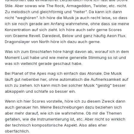
oder Jerry Goldsmith (vor allem 60er Jahre) will ich sehr
Stile. Aber sowas wie The Rock, Armageddon, Twister, etc. nicht.
aktiv und analytisch hören. Ich habe ansonsten das Gefühl
Zu melodisch und gleichförmig und "heiter". Da kann ich dann
diesen extrem ausgeklügelten und raffinierten
nicht "weghören". Ich höre die Musik ja auch recht leise, so dass
Meisterwerken nicht gerecht zu werden.
ich sie noch gerade am Anfang wahrnehme, ohne dass sie meine
Konzentration auf sich zieht. Ich höre auch sehr gerne Scores
von Graeme Revell. Daredevil, Below und ganz häufig Aeon Flux.
Aber natürlich dudelt bei mir auch mal die Filmmusik eher im
Dragonslayer von North höre ich dazu auch gerne.
Hintergrund , bspw beim Haushalt machen. Aber selbst
dann bin ich bemüht möglichst genau hinzuhören.
Was ich zum Einschlafen höre hängt davon ab, worauf ich in dem
Moment Lust habe und wie meine generelle Stimmung so ist und
was ich vielleicht gerade geschaut habe.
Also hörst du die atonale Musik von bspw einem PLANET
OF THE APES wie andere ein Hörspiel hören (zum
Bei Planet of the Apes mag ich einfach das Atonale. Die Musik
Einschlafen)?
Beruhigt dich daran, dass du den Score so
läuft gut nebenbei her, ohne automatisch die Aufmerksamkeit auf
lange schon kennst? Oder was genau ?
sich zu ziehen. Ich kann mich bei solcher Musik "geistig" besser
abkoppeln und schlafe so besser ein.
Wenn ich hier Scores vorstelle, höre ich zu diesem Zweck dann
auch genauer hin. Meine Beschreibungen dazu beziehen sich
aber mehr darauf, wie ich sie wahrnehme. Ob mir die Themen
gefallen, wie die Instrumentierung ist, etc. Aber nicht so wirklich
der technisch kompositorische Aspekt. Also alles eher
oberfächlich.