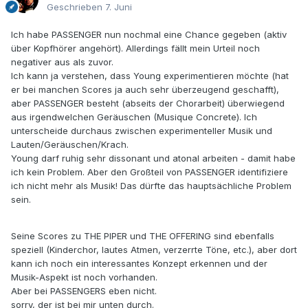
Geschrieben
7. Juni
Ich habe PASSENGER nun nochmal eine Chance gegeben (aktiv
über Kopfhörer angehört). Allerdings fällt mein Urteil noch
negativer aus als zuvor.
Ich kann ja verstehen, dass Young experimentieren möchte (hat
er bei manchen Scores ja auch sehr überzeugend geschafft),
aber PASSENGER besteht (abseits der Chorarbeit) überwiegend
aus irgendwelchen Geräuschen (Musique Concrete). Ich
unterscheide durchaus zwischen experimenteller Musik und
Lauten/Geräuschen/Krach.
Young darf ruhig sehr dissonant und atonal arbeiten - damit habe
ich kein Problem. Aber den Großteil von PASSENGER identifiziere
ich nicht mehr als Musik! Das dürfte das hauptsächliche Problem
sein.
Seine Scores zu THE PIPER und THE OFFERING sind ebenfalls
speziell (Kinderchor, lautes Atmen, verzerrte Töne, etc.), aber dort
kann ich noch ein interessantes Konzept erkennen und der
Musik-Aspekt ist noch vorhanden.
Aber bei PASSENGERS eben nicht.
sorry, der ist bei mir unten durch.