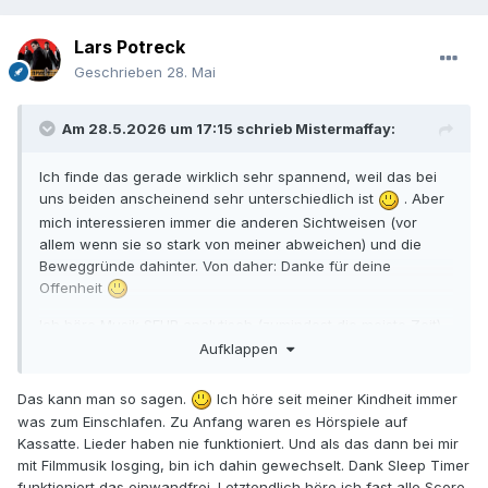
Lars Potreck
Geschrieben
28. Mai
Am 28.5.2026 um 17:15 schrieb
Mistermaffay
:
Ich finde das gerade wirklich sehr spannend, weil das bei
uns beiden anscheinend sehr unterschiedlich ist
. Aber
mich interessieren immer die anderen Sichtweisen (vor
allem wenn sie so stark von meiner abweichen) und die
Beweggründe dahinter. Von daher: Danke für deine
Offenheit
Ich höre Musik SEHR analytisch (zumindest die meiste Zeit) -
dies ist zumeist mein Anspruch. Wobei es auch auf den
Aufklappen
Komponisten ankommt: Einen Hans Zimmer analytisch zu
hören, bringt einen nicht wirklich weiter - seine Musik,
Das kann man so sagen.
Ich höre seit meiner Kindheit immer
bspw. LAST SAMURAI, LION KING oder GLADIATOR höre ich
was zum Einschlafen. Zu Anfang waren es Hörspiele auf
eher „mit dem Herzen“. Da gibt es nicht so viel mit dem Kopf
Kassatte. Lieder haben nie funktioniert. Und als das dann bei mir
zu analysieren.
mit Filmmusik losging, bin ich dahin gewechselt. Dank Sleep Timer
Aber die meisten Scores von bspw Alex North, Jerry Fielding
funktioniert das einwandfrei. Letztendlich höre ich fast alle Score