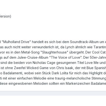
ersion)
d "Mulholland Drive" handelt es sich bei dem Soundtrack-Album um 
was auch nicht weiter verwunderlich ist, da Lynch ähnlich wie Tarantin
vor es in den Metal-Song "Slaughterhouse" übergeht. Der Cool Cat
gs auf dem Julee-Cruise-Album "The Voice of Love". Der 50er-Jahre-
ind die beiden von Nicholas Cage gesungenen Titel Love Me und Lo
, ist ohne Zweifel Wicked Game von Chris Isaak, der mit Blue Span
Badalamenti, wobei sein Stück Dark Lolita für mich das Highlight d
i mit einer einfachen Melodie eine traurig-melancholische Stimmung.
, diese eingewobenen Melodien sollten ein Markenzeichen Badalame