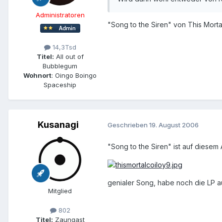
Administratoren
"Song to the Siren" von This Mortal
14,3Tsd
Titel:
All out of
Bubblegum
Wohnort
: Oingo Boingo
Spaceship
Kusanagi
Geschrieben
19. August 2006
"Song to the Siren" ist auf diesem
genialer Song, habe noch die LP 
Mitglied
802
Titel:
Zaungast