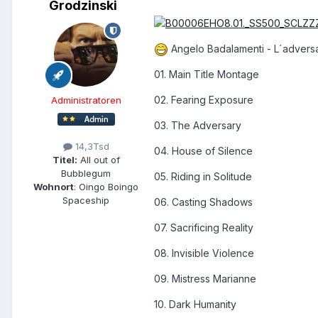
Grodzinski
Angelo Badalamenti - L´adversa
01. Main Title Montage
02. Fearing Exposure
Administratoren
03. The Adversary
14,3Tsd
04. House of Silence
Titel:
All out of
Bubblegum
05. Riding in Solitude
Wohnort
: Oingo Boingo
Spaceship
06. Casting Shadows
07. Sacrificing Reality
08. Invisible Violence
09. Mistress Marianne
10. Dark Humanity