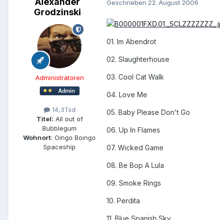
Alexander
Geschrieben
22. August 2006
Grodzinski
01. Im Abendrot
02. Slaughterhouse
03. Cool Cat Walk
Administratoren
04. Love Me
14,3Tsd
05. Baby Please Don't Go
Titel:
All out of
Bubblegum
06. Up In Flames
Wohnort
: Oingo Boingo
Spaceship
07. Wicked Game
08. Be Bop A Lula
09. Smoke Rings
10. Perdita
11. Blue Spanish Sky