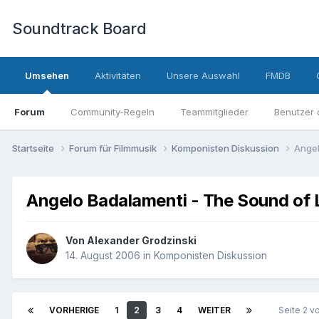
Soundtrack Board
Umsehen
Aktivitäten
Unsere Auswahl
FMDB
Forum
Community-Regeln
Teammitglieder
Benutzer 
Startseite
Forum für Filmmusik
Komponisten Diskussion
Angel
Angelo Badalamenti - The Sound of 
Von
Alexander Grodzinski
14. August 2006
in
Komponisten Diskussion
VORHERIGE
1
2
3
4
WEITER
Seite 2 