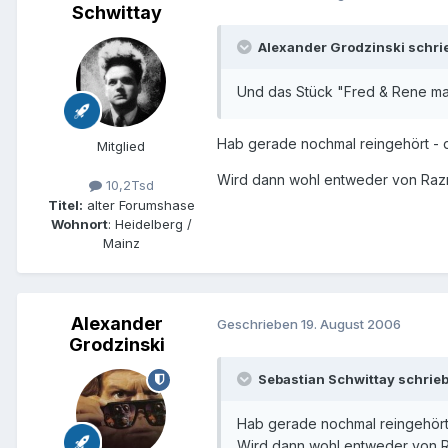
Schwittay
Alexander Grodzinski schri
Und das Stück "Fred & Rene mak
Hab gerade nochmal reingehört - da
Mitglied
Wird dann wohl entweder von Razn
10,2Tsd
Titel:
alter Forumshase
Wohnort
: Heidelberg /
Mainz
Alexander
Geschrieben
19. August 2006
Grodzinski
Sebastian Schwittay schrieb
Hab gerade nochmal reingehört -
Wird dann wohl entweder von Ra