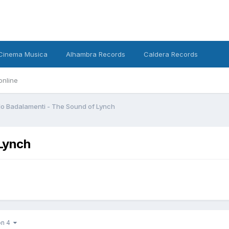
Cinema Musica
Alhambra Records
Caldera Records
online
o Badalamenti - The Sound of Lynch
Lynch
von 4