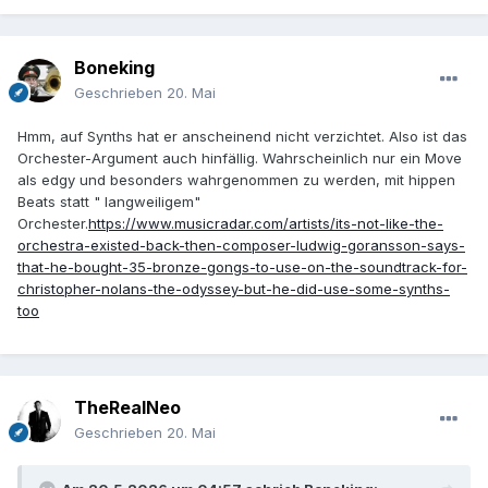
Boneking
Geschrieben
20. Mai
Hmm, auf Synths hat er anscheinend nicht verzichtet. Also ist das
Orchester-Argument auch hinfällig. Wahrscheinlich nur ein Move
als edgy und besonders wahrgenommen zu werden, mit hippen
Beats statt " langweiligem"
Orchester.
https://www.musicradar.com/artists/its-not-like-the-
orchestra-existed-back-then-composer-ludwig-goransson-says-
that-he-bought-35-bronze-gongs-to-use-on-the-soundtrack-for-
christopher-nolans-the-odyssey-but-he-did-use-some-synths-
too
TheRealNeo
Geschrieben
20. Mai