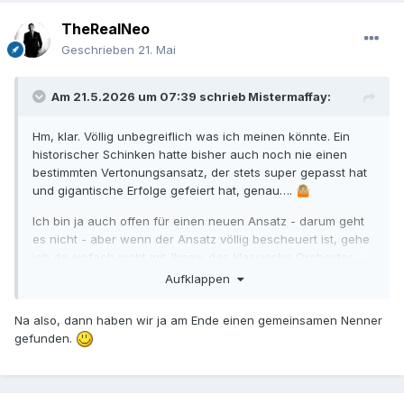
TheRealNeo
Geschrieben
21. Mai
Am 21.5.2026 um 07:39 schrieb
Mistermaffay
:
Hm, klar. Völlig unbegreiflich was ich meinen könnte. Ein
historischer Schinken hatte bisher auch noch nie einen
bestimmten Vertonungsansatz, der stets super gepasst hat
und gigantische Erfolge gefeiert hat, genau….
🤷🏼
Ich bin ja auch offen für einen neuen Ansatz - darum geht
es nicht - aber wenn der Ansatz völlig bescheuert ist, gehe
ich da einfach nicht mit (bspw das klassische Orchester
aufzulösen, da es ja damals in der Antike noch nicht
Aufklappen
existierte, aber dann mit Synths zu arbeiten).
Na also, dann haben wir ja am Ende einen gemeinsamen Nenner
gefunden.
sei‘s drum. Ich bleibe dabei: Ich gebe Göransson eine
Chance. Abwarten!