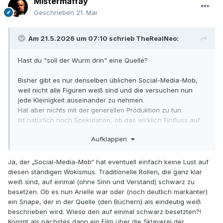
Mistermaffay
Geschrieben
21. Mai
Am 21.5.2026 um 07:10 schrieb
TheRealNeo
:
Hast du "soll der Wurm drin" eine Quelle?
Bisher gibt es nur denselben üblichen Social-Media-Mob,
weil nicht alle Figuren weiß sind und die versuchen nun
jede Kleinigkeit auseinander zu nehmen.
Hat aber nichts mit der generellen Produktion zu tun.
Ist natürlich noch Spekulation, ob das wirklich Einfluss auf
die Einspielergebnisse hat.
Aufklappen
Und wie soll sich das dann nun auf die Musik auswirken,
wenn der Film kein finanzieller Erfolg werden sollte?
Ja, der „Social-Media-Mob“ hat eventuell einfach keine Lust auf
diesen ständigen Wokismus. Traditionelle Rollen, die ganz klar
weiß sind, auf einmal (ohne Sinn und Verstand) schwarz zu
besetzen. Ob es nun Arielle war oder (noch deutlich markanter)
ein Snape, der in der Quelle (den Büchern) als eindeutig weiß
beschrieben wird. Wieso den auf einmal schwarz besetzten?!
Kommt als nächstes dann ein Film über die Sklaverei der