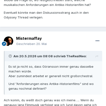
Antike-Historienfilms
anpassen. Wenn er hingegen das
musikalischen Anforderungen ein Antike-Historienfilm hat?
macht was er zuvor schon gemacht hat, wird es eher
schwierig, schätze ich.
Eventuell könnte man den Diskussionsstrang auch in den
Odyssey Thread verlegen.
Mistermaffay
Geschrieben
20. Mai
Am 20.5.2026 um 08:08 schrieb
TheRealNeo
:
Es ist ja nicht so, dass Göransson immer genau dasselbe
machen würde.
Aber zumindest arbeitet er generell nicht großorchestral.
Und "Anforderungen eines Antike-Historienfilms" sind wo
genau nochmal definiert?
Ach komm, du weißt doch genau was ich meine….. Wenn du
genauso lang Filmmusik verfolgst wie ich (und davon gehe ich