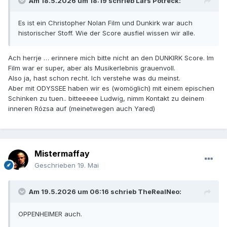
Am 18.5.2026 um 18:19 schrieb
Lars Potreck
:
Es ist ein Christopher Nolan Film und Dunkirk war auch
historischer Stoff. Wie der Score ausfiel wissen wir alle.
Ach herrje … erinnere mich bitte nicht an den DUNKIRK Score. Im
Film war er super, aber als Musikerlebnis grauenvoll.
Also ja, hast schon recht. Ich verstehe was du meinst.
Aber mit ODYSSEE haben wir es (womöglich) mit einem epischen
Schinken zu tuen.. bitteeeee Ludwig, nimm Kontakt zu deinem
inneren Rózsa auf (meinetwegen auch Yared)
Mistermaffay
Geschrieben
19. Mai
Am 19.5.2026 um 06:16 schrieb
TheRealNeo
:
OPPENHEIMER auch.