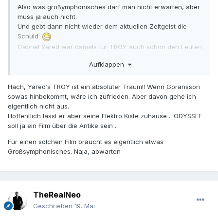
Also was großymphonisches darf man nicht erwarten, aber
muss ja auch nicht.
Und gebt dann nicht wieder dem aktuellen Zeitgeist die
Schuld.
Gabriel Yared war damals für TROY auch schon den Leuten
wohl zu "klassisch".
Aufklappen
Hach, Yared‘s TROY ist ein absoluter Traum!! Wenn Göransson
sowas hinbekommt, wäre ich zufrieden. Aber davon gehe ich
eigentlich nicht aus.
Hoffentlich lässt er aber seine Elektro Kiste zuhause .. ODYSSEE
soll ja ein Film über die Antike sein ..
Für einen solchen Film braucht es eigentlich etwas
Großsymphonisches. Naja, abwarten
TheRealNeo
Geschrieben
19. Mai