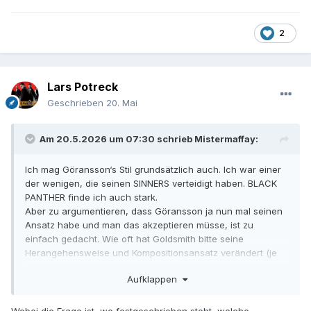
2
Lars Potreck
Geschrieben
20. Mai
Am 20.5.2026 um 07:30 schrieb
Mistermaffay
:
Ich mag Göransson‘s Stil grundsätzlich auch. Ich war einer
der wenigen, die seinen SINNERS verteidigt haben. BLACK
PANTHER finde ich auch stark.
Aber zu argumentieren, dass Göransson ja nun mal seinen
Ansatz habe und man das akzeptieren müsse, ist zu
einfach gedacht. Wie oft hat Goldsmith bitte seine
Herangehensweise und Kompositionsansatz verändert (je
nachdem was der Film verlangte)…..
Aufklappen
Daher bleibe ich dabei: Wenn Göransson ein guter
Komponist ist, kann er sich den
Anforderungen eines
Wobei die Frage ist, wo festgeschrieben steht, welche