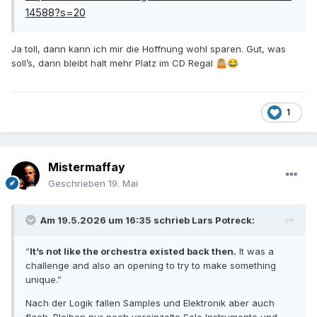
14588?s=20
Ja toll, dann kann ich mir die Hoffnung wohl sparen. Gut, was
soll’s, dann bleibt halt mehr Platz im CD Regal
🤷🏼
😂
1
Mistermaffay
Geschrieben
19. Mai
Am 19.5.2026 um 16:35 schrieb
Lars Potreck
:
“
It’s not like the orchestra existed back then.
It was a
challenge and also an opening to try to make something
unique.”
Nach der Logik fallen Samples und Elektronik aber auch