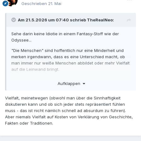
Geschrieben
21. Mai
Am 21.5.2026 um 07:40 schrieb
TheRealNeo
:
Sehe darin keine Idiotie in einem Fantasy-Stoff wie der
Odyssee...
"Die Menschen" sind hoffentlich nur eine Minderheit und
merken irgendwann, dass es eine Unterschied macht, ob
man immer nur weiße Menschen abbildet oder mehr Vielfalt
auf die Leinwand bringt.
Gut, hat am Ende aber auch nichts mit der Musik zu tun.
Aufklappen
Vielfalt, meinetwegen (obwohl man über die Sinnhaftigkeit
diskutieren kann und ob sich jeder stets repräsentiert fühlen
muss - das ist nicht nämlich schnell ad absurdum zu führen).
Aber niemals Vielfalt auf Kosten von Verklärung von Geschichte,
Fakten oder Traditionen.