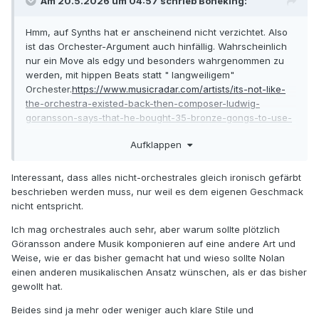
Am 20.5.2026 um 04:57 schrieb
Boneking
:
Hmm, auf Synths hat er anscheinend nicht verzichtet. Also
ist das Orchester-Argument auch hinfällig. Wahrscheinlich
nur ein Move als edgy und besonders wahrgenommen zu
werden, mit hippen Beats statt " langweiligem"
Orchester.
https://www.musicradar.com/artists/its-not-like-
the-orchestra-existed-back-then-composer-ludwig-
goransson-says-that-he-bought-35-bronze-gongs-to-use-
on-the-soundtrack-for-christopher-nolans-the-odyssey-
Aufklappen
but-he-did-use-some-synths-too
Interessant, dass alles nicht-orchestrales gleich ironisch gefärbt
beschrieben werden muss, nur weil es dem eigenen Geschmack
nicht entspricht.
Ich mag orchestrales auch sehr, aber warum sollte plötzlich
Göransson andere Musik komponieren auf eine andere Art und
Weise, wie er das bisher gemacht hat und wieso sollte Nolan
einen anderen musikalischen Ansatz wünschen, als er das bisher
gewollt hat.
Beides sind ja mehr oder weniger auch klare Stile und