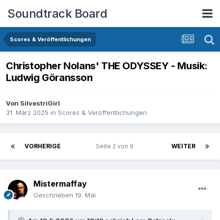
Soundtrack Board
Scores & Veröffentlichungen
Christopher Nolans' THE ODYSSEY - Musik:
Ludwig Göransson
Von
SilvestriGirl
31. März 2025
in
Scores & Veröffentlichungen
VORHERIGE
Seite 2 von 9
WEITER
Mistermaffay
Geschrieben
19. Mai