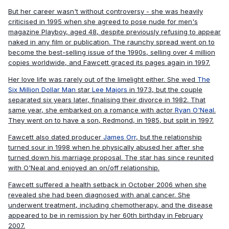
But her career wasn't without controversy - she was heavily
criticised in 1995 when she agreed to pose nude for men's
magazine Playboy, aged 48, despite previously refusing to appear
naked in any film or publication. The raunchy spread went on to
become the best-selling issue of the 1990s, selling over 4 million
copies worldwide, and Fawcett graced its pages again in 1997.
Her love life was rarely out of the limelight either. She wed
The
Six Million Dollar Man
star
Lee Majors
in 1973, but the couple
separated six years later, finalising their divorce in 1982. That
same year, she embarked on a romance with actor
Ryan O'Neal
.
They went on to have a son, Redmond, in 1985, but split in 1997.
Fawcett also dated producer
James Orr
, but the relationship
turned sour in 1998 when he physically abused her after she
turned down his marriage proposal. The star has since reunited
with O'Neal and enjoyed an on/off relationship.
Fawcett suffered a health setback in October 2006 when she
revealed she had been diagnosed with anal cancer. She
underwent treatment, including chemotherapy, and the disease
appeared to be in remission by her 60th birthday in February
2007.