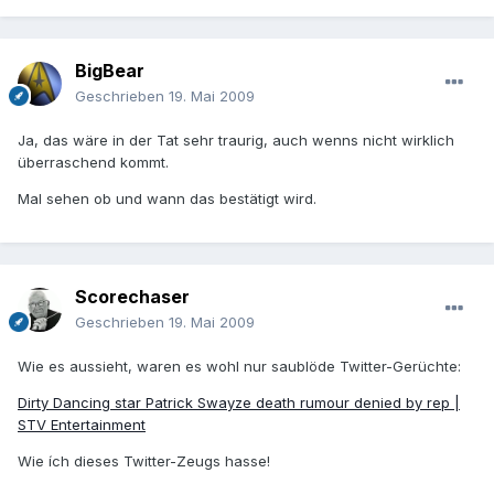
BigBear
Geschrieben
19. Mai 2009
Ja, das wäre in der Tat sehr traurig, auch wenns nicht wirklich
überraschend kommt.
Mal sehen ob und wann das bestätigt wird.
Scorechaser
Geschrieben
19. Mai 2009
Wie es aussieht, waren es wohl nur saublöde Twitter-Gerüchte:
Dirty Dancing star Patrick Swayze death rumour denied by rep |
STV Entertainment
Wie ích dieses Twitter-Zeugs hasse!