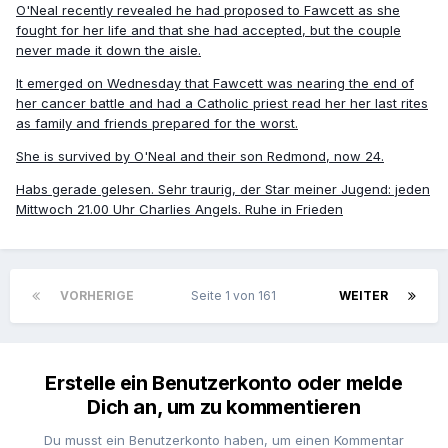
O'Neal recently revealed he had proposed to Fawcett as she
fought for her life and that she had accepted, but the couple
never made it down the aisle.
It emerged on Wednesday that Fawcett was nearing the end of
her cancer battle and had a Catholic priest read her her last rites
as family and friends prepared for the worst.
She is survived by O'Neal and their son Redmond, now 24.
Habs gerade gelesen. Sehr traurig, der Star meiner Jugend: jeden
Mittwoch 21.00 Uhr Charlies Angels. Ruhe in Frieden
VORHERIGE
Seite 1 von 161
WEITER
Erstelle ein Benutzerkonto oder melde
Dich an, um zu kommentieren
Du musst ein Benutzerkonto haben, um einen Kommentar