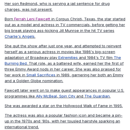
Her son Redmond, who is serving a jail sentence for drug
charges, was not present.
Born
Ferrah Leni Fawcett
in Corpus Christi, Texas, the star started
out as a model and actress in TV commercials, before getting her
big break playing ass-kicking Jill Munroe in the hit TV series
Charlie's Angels
.
She quit the show after just one year, and attempted to reinvent
herself as a serious actress in movies like 1986's big-screen
adaptation of Broadway play
Extremities
and 1984's TV film
The
Burning Bed
. That role, as a battered wife, earned her the first of
three Emmy Award nods in her career. She was also praised for
her work in
Small Sacrifices
in 1989, garnering her both an Emmy
and a Golden Globe nomination.
Fawcett later went on to make guest appearances in popular U.S.
programmes like
Ally McBeal
,
Spin City
and
The Guardian
.
She was awarded a star on the Hollywood Walk of Fame in 1995.
The actress was also a popular fashion icon and became a pin-
up in the 1970s and '80s, with her tousled hairstyle sparking an
international trend.