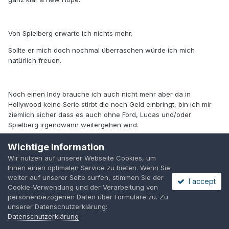
Von Spielberg erwarte ich nichts mehr.
Sollte er mich doch nochmal überraschen würde ich mich
natürlich freuen.
Noch einen Indy brauche ich auch nicht mehr aber da in
Hollywood keine Serie stirbt die noch Geld einbringt, bin ich mir
ziemlich sicher dass es auch ohne Ford, Lucas und/oder
Spielberg irgendwann weitergehen wird.
Wichtige Information
Wir nutzen auf unserer Webseite Cookies, um
Edit: gerade gesehen, der neue Superman-Film hat jetzt einen
Ihnen einen optimalen Service zu bieten. Wenn Sie
längeren Titel: Batman vs. Superman: Dawn of Justice
weiter auf unserer Seite surfen, stimmen Sie der
I accept
Ist das schon bekannt gewesen?
Cookie-Verwendung und der Verarbeitung von
personenbezogenen Daten über Formulare zu. Zu
unserer Datenschutzerklärung:
Datenschutzerklärung