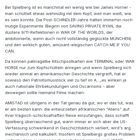
Bei Spielberg ist es manchmal ein wenig wie bei James Horner -
man schüttelt etwas wehmütig mit dem Kopf, weil man weiß, wie
es sein könnte. Die Post-SCHINDLER-Jahre hatten immerhin noch
mutige Experimente (Beginn von SAVING PRIVATE RYAN, die
düstere 9/11-Reflektionen in WAR OF THE WORLDS, der
ambitionierte, wenn auch nicht vollständig geglückte MÜNCHEN)
und den wirklich guten, amüsant-elegischen CATCH ME IF YOU
CAN.
Da können patinagelbe Kitschpostkarten wie TERMINAL oder WAR
HORSE nur zum Kopfschütteln anregen und wenn Spielberg sich
wieder einmal an amerikanischer Geschichte vergreift, hat er
sowieso den Patriotismusstock viel zu tief im A....,es winken ja
auch nationale Ehrbekundungen und Oscarnoms - aber
deswegen sollte niemand Filme machen.
AMISTAD ist übrigens in der Tat genau da gut, wo er das tut, was
er am besten kann: die entwurzelten afrikanischen "Aliens" auf
ihrer tragisch-schicksalhaften Reise einzufangen, dass schafft
Spielberg überraschend gut, wann immer er sich aber die US-
Verfassung schwenkend in Geschichtskitsch verliert, wird's arg
mechanisch und kalkuliert. Insofern ist Spielbergs großes Problem