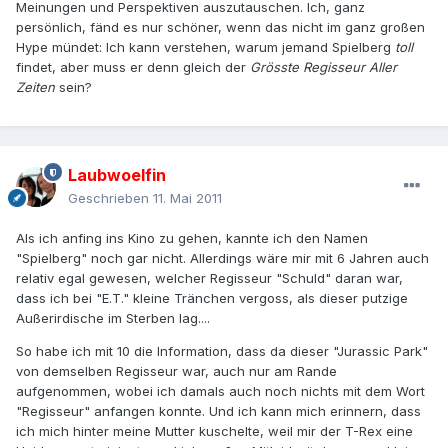
Meinungen und Perspektiven auszutauschen. Ich, ganz
persönlich, fänd es nur schöner, wenn das nicht im ganz großen
Hype mündet: Ich kann verstehen, warum jemand Spielberg
toll
findet, aber muss er denn gleich der
Grösste Regisseur Aller
Zeiten
sein?
Laubwoelfin
Geschrieben
11. Mai 2011
Als ich anfing ins Kino zu gehen, kannte ich den Namen
"Spielberg" noch gar nicht. Allerdings wäre mir mit 6 Jahren auch
relativ egal gewesen, welcher Regisseur "Schuld" daran war,
dass ich bei "E.T." kleine Tränchen vergoss, als dieser putzige
Außerirdische im Sterben lag....
So habe ich mit 10 die Information, dass da dieser "Jurassic Park"
von demselben Regisseur war, auch nur am Rande
aufgenommen, wobei ich damals auch noch nichts mit dem Wort
"Regisseur" anfangen konnte. Und ich kann mich erinnern, dass
ich mich hinter meine Mutter kuschelte, weil mir der T-Rex eine