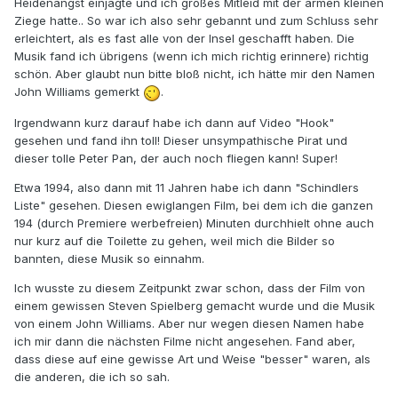
Heidenangst einjagte und ich großes Mitleid mit der armen kleinen
Ziege hatte.. So war ich also sehr gebannt und zum Schluss sehr
erleichtert, als es fast alle von der Insel geschafft haben. Die
Musik fand ich übrigens (wenn ich mich richtig erinnere) richtig
schön. Aber glaubt nun bitte bloß nicht, ich hätte mir den Namen
John Williams gemerkt
.
Irgendwann kurz darauf habe ich dann auf Video "Hook"
gesehen und fand ihn toll! Dieser unsympathische Pirat und
dieser tolle Peter Pan, der auch noch fliegen kann! Super!
Etwa 1994, also dann mit 11 Jahren habe ich dann "Schindlers
Liste" gesehen. Diesen ewiglangen Film, bei dem ich die ganzen
194 (durch Premiere werbefreien) Minuten durchhielt ohne auch
nur kurz auf die Toilette zu gehen, weil mich die Bilder so
bannten, diese Musik so einnahm.
Ich wusste zu diesem Zeitpunkt zwar schon, dass der Film von
einem gewissen Steven Spielberg gemacht wurde und die Musik
von einem John Williams. Aber nur wegen diesen Namen habe
ich mir dann die nächsten Filme nicht angesehen. Fand aber,
dass diese auf eine gewisse Art und Weise "besser" waren, als
die anderen, die ich so sah.