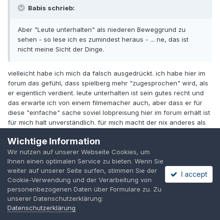
Babis schrieb:
Aber "Leute unterhalten" als niederen Beweggrund zu
sehen - so lese ich es zumindest heraus - ... ne, das ist
nicht meine Sicht der Dinge.
vielleicht habe ich mich da falsch ausgedrückt. ich habe hier im
forum das gefühl, dass spielberg mehr "zugesprochen" wird, als
er eigentlich verdient. leute unterhalten ist sein gutes recht und
das erwarte ich von einem filmemacher auch, aber dass er für
diese "einfache" sache soviel lobpreisung hier im forum erhält ist
für mich halt unverständlich. für mich macht der nix anderes als
ein bruckheimer, ridley scott, ron howard oder michael bay. ich
Wichtige Information
sehe von allen diesen leuten die filme gerne. für mich ist keiner
Wir nutzen auf unserer Webseite Cookies, um
der beste oder der schlechteste. für mich sind das einfach leute
Ihnen einen optimalen Service zu bieten. Wenn Sie
die ihren job machen. und ein spielberg macht ihn für mich nicht
weiter auf unserer Seite surfen, stimmen Sie der
besser oder schlechter als diese 4. spielberg ist einfach nur ein
I accept
Cookie-Verwendung und der Verarbeitung von
weiterer blockbusterregisseur/produzent.
personenbezogenen Daten über Formulare zu. Zu
unserer Datenschutzerklärung:
Datenschutzerklärung