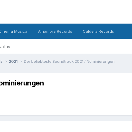
Cinema Musica
Alhambra Records
Caldera Records
online
ds
2021
Der beliebteste Soundtrack 2021 / Nominierungen
Nominierungen