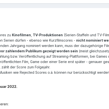
ores zu
Kinofilmen
,
TV-Produktionen
(Serien-Staffeln und TV-Fil
n Serien dürfen - ebenso wie Kurzfilmscores -
nicht nominiert w
fenden Jahrgang nominiert werden kann, muss der dazugehörige Film
 vor zahlendem Publikum gezeigt worden sein
(meist gleichzusetz
rahlung bzw. Veröffentlichung auf Streaming-Plattformen, bei Games 
öffentlichten Film, Game oder einer Serie erst später - genauer ge
d, zählt der Score zum Folgejahr.
 Musiken wie Rejected Scores o.ä. können nur berücksichtigt werde
nuar 2022.
eren: