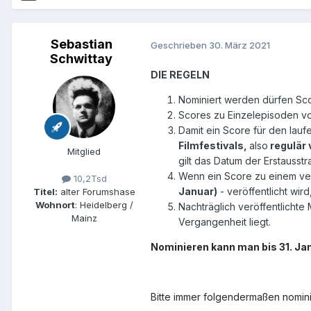
Sebastian
Geschrieben
30. März 2021
Schwittay
DIE REGELN
Nominiert werden dürfen Sc
Scores zu Einzelepisoden vo
Damit ein Score für den lau
Filmfestivals,
also
regulär
Mitglied
gilt das Datum der Erstausst
Wenn ein Score zu einem ver
10,2Tsd
Januar)
- veröffentlicht wir
Titel:
alter Forumshase
Wohnort
: Heidelberg /
Nachträglich veröffentlichte
Mainz
Vergangenheit liegt.
Nominieren kann man bis 31. Ja
Bitte immer folgendermaßen nomini