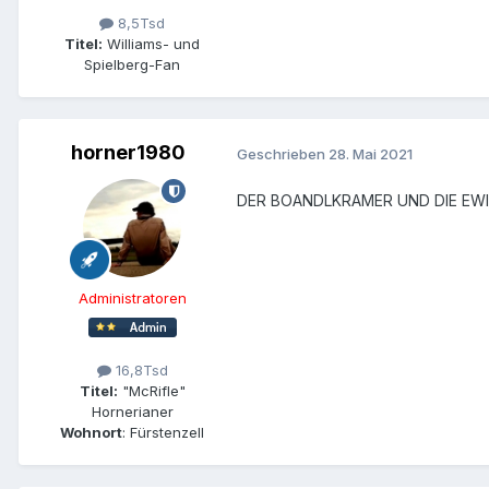
8,5Tsd
Titel:
Williams- und
Spielberg-Fan
horner1980
Geschrieben
28. Mai 2021
DER BOANDLKRAMER UND DIE EWIGE 
Administratoren
16,8Tsd
Titel:
"McRifle"
Hornerianer
Wohnort
: Fürstenzell