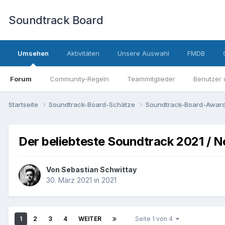
Soundtrack Board
Umsehen
Aktivitäten
Unsere Auswahl
FMDB
Forum
Community-Regeln
Teammitglieder
Benutzer 
Startseite
Soundtrack-Board-Schätze
Soundtrack-Board-Awar
Der beliebteste Soundtrack 2021 / 
Von
Sebastian Schwittay
30. März 2021
in
2021
1
2
3
4
WEITER
Seite 1 von 4