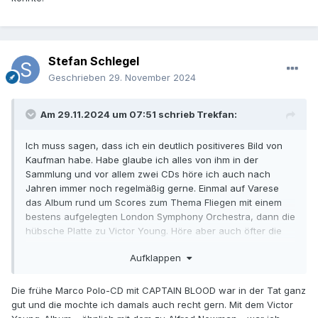
Stefan Schlegel
Geschrieben
29. November 2024
Am 29.11.2024 um 07:51 schrieb
Trekfan
:
Ich muss sagen, dass ich ein deutlich positiveres Bild von
Kaufman habe. Habe glaube ich alles von ihm in der
Sammlung und vor allem zwei CDs höre ich auch nach
Jahren immer noch regelmäßig gerne. Einmal auf Varese
das Album rund um Scores zum Thema Fliegen mit einem
bestens aufgelegten London Symphony Orchestra, dann die
hübsche Platte zu Victor Young. Höre aber auch öfter die
frühe Naxos CD zu u.a. Captain Blood.
Aufklappen
Die frühe Marco Polo-CD mit CAPTAIN BLOOD war in der Tat ganz
gut und die mochte ich damals auch recht gern. Mit dem Victor