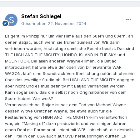
Stefan Schlegel
Geschrieben
22. November 2024
Es geht im Prinzip nur um vier Filme aus den 50ern und 60ern, an
denen Batjac, auch wenn sie früher zumeist von WB dann
vertrieben wurden, heutzutage sämtliche Rechte besitzt. Das sind
THE HIGH AND THE MIGHTY, HONDO, ISLAND IN THE SKY und
MCLINTOCK. Bei allen anderen Wayne-Filmen, die Batjac
mitproduziert hat wie etwa der oben von Dir erwähnte WAR
WAGON, läuft eine Soundtrack-Veröffentlichung natürlich ohnehin
über das jeweilige Studio ab. Bei HIGH AND THE MIGHTY dagegen
aber nicht und es muß definitiv mit Batjac verhandelt werden.
Kann sogar sein, daß die selbst noch Originalbänder von dem
Score haben. Wer weiß?
Verantwortlich bei Batjac ist seit dem Tod von Michael Wayne
dessen Witwe Gretchen Wayne, die etwa auch für die
Restaurierung vom HIGH AND THE MIGHTY-Film verantwortlich
war, ein "Making of" dazu produzierte und vor einigen Jahren
einen Deal mit Paramount - nicht mit WB! - abschloß, die deshalb
den Titel in den USA auch auf DVD herausbringen durften. Es