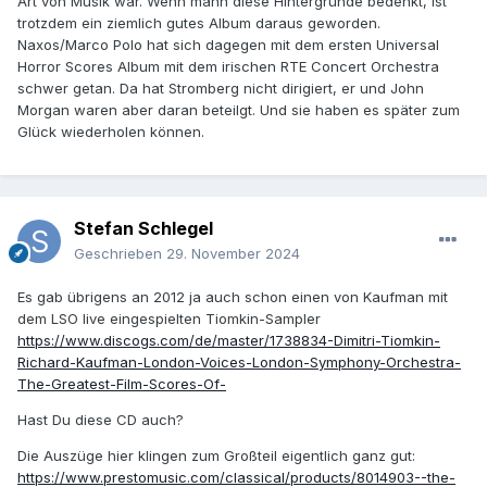
Art von Musik war. Wenn mann diese Hintergründe bedenkt, ist
trotzdem ein ziemlich gutes Album daraus geworden.
Naxos/Marco Polo hat sich dagegen mit dem ersten Universal
Horror Scores Album mit dem irischen RTE Concert Orchestra
schwer getan. Da hat Stromberg nicht dirigiert, er und John
Morgan waren aber daran beteilgt. Und sie haben es später zum
Glück wiederholen können.
Stefan Schlegel
Geschrieben
29. November 2024
Es gab übrigens an 2012 ja auch schon einen von Kaufman mit
dem LSO live eingespielten Tiomkin-Sampler
https://www.discogs.com/de/master/1738834-Dimitri-Tiomkin-
Richard-Kaufman-London-Voices-London-Symphony-Orchestra-
The-Greatest-Film-Scores-Of-
Hast Du diese CD auch?
Die Auszüge hier klingen zum Großteil eigentlich ganz gut:
https://www.prestomusic.com/classical/products/8014903--the-