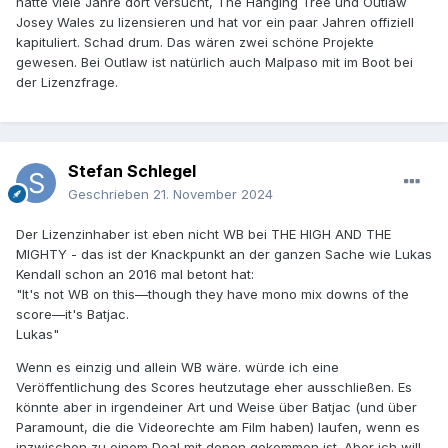
hatte viele Jahre dort versucht, The Hanging Tree und Outlaw
Josey Wales zu lizensieren und hat vor ein paar Jahren offiziell
kapituliert. Schad drum. Das wären zwei schöne Projekte
gewesen. Bei Outlaw ist natürlich auch Malpaso mit im Boot bei
der Lizenzfrage.
Stefan Schlegel
Geschrieben
21. November 2024
Der Lizenzinhaber ist eben nicht WB bei THE HIGH AND THE
MIGHTY - das ist der Knackpunkt an der ganzen Sache wie Lukas
Kendall schon an 2016 mal betont hat:
"It's not WB on this—though they have mono mix downs of the
score—it's Batjac.
Lukas"
Wenn es einzig und allein WB wäre. würde ich eine
Veröffentlichung des Scores heutzutage eher ausschließen. Es
könnte aber in irgendeiner Art und Weise über Batjac (und über
Paramount, die die Videorechte am Film haben) laufen, wenn es
inzwischen zu einem Deal mit denen gekommen ist. Aber ich will