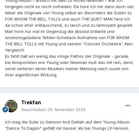
Young-Album - ähnlich mit dem zu Alfred Newman - war ich
hingegen nicht so recht zufrieden. Da höre ich mir dann doch viel
lieber die Originale von Young selbst an. Besonders die Suiten zu
FOR WHOM THE BELL TOLLS und auch THE QUIET MAN fand ich
da schon eher enttäuschend, zu lasch und zu larmoyant gespielt.
Man höre nur mal im Gegenzug die absolut brillante und
emotionsgeladene 1944er-Schellack-Aufnahme von FOR WHOM
THE BELL TOLLS mit Young und seinem "Concert Orchestra". Kein
Vergleich!
Es fehlt halt ein wenig das innige Pathos der Originale - gerade
bei Komponisten wie Young oder Newman muß das mit rein, denn
sonst verlieren deren Musiken meiner Meinung nach zuviel von
ihrer eigentlichen Wirkung.
Trekfan
Geschrieben
29. November 2024
Ich mag die Suite zu Samson And Delilah auf dem Young-Album.
"
Dance To Dagon" gefällt mir besser als bei Youngs LP-Version.