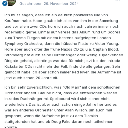
Geschrieben
29. November 2024
Ich muss sagen, dass ich ein deutlich positiveres Bild von
Kaufman habe. Habe glaube ich alles von ihm in der Sammlung
und vor allem zwei CDs höre ich auch nach Jahren immer noch
regelmäßig gerne. Einmal auf Varese das Album rund um Scores
zum Thema Fliegen mit einem bestens aufgelegten London
Symphony Orchestra, dann die hübsche Platte zu Victor Young.
Höre aber auch öfter die frühe Naxos CD zu u.a. Captain Blood.
Stromberg hat auch seine Durchhänger oder wenig zupackenden
Dirigate gehabt, allerdings war das für mich jetzt bei den Intrada
Kickstarter CDs nicht mehr der Fall, finde die alle gelungen. Sehr
gemocht habe ich aber schon immer Red River, die Aufnahme ist
jetzt auch schon 20 Jahre alt.
Ich bin sehr zuversichtlich, was "Old Man" mit dem schottischen
Orchester angeht. Glaube nicht, dass die enttäuschen werden.
Intradas Duchhänger mit Spellbound wird sich sicher nicht
wiederholen. Das ist aber auch schon einige Jahre her und es
war ein anderes Orchester unter Allan Wilson. Bin auch mal
gespannt, wann die Aufnahme jetzt zu dem Tiomkin
stattgefunden hat und ob Doug Fake daran noch teilnehmen
konnte.