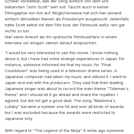
Schwer vorstellbar, daß der Song wirklich von dem uns
bekannten "John Scott" sein soll. Taucht auch in keiner
Filmogaphie von ihm auf. Möglicherweise hat sich hier jemand
einfach denselben Namen als Pseudonym ausgesucht. Jedenfalls
hatte Scott selbst mit dem Film bzw. der Filmmusik dafür rein gar
nichts zu tun.
Hier seine Anwort als ihn spanische Filmmusikfans in einem
Interview vor einigen Jahren darauf ansprachen:
"I would be very interested to see this movie. I know nothing
about it, but I have had some strange experiences in Japan. For
instance, someone informed me that my music for “Final
Countdown” was being used in a television drama series. A
Japanese composer had taken my music and utilized it. I went to
Japan and met with the producers. They said that their leading
Japanese singer was about to record the main theme “Tideman´s
theme” and I should let it go ahead and share the royalties. I
agreed, but did not get a good deal. The song “Madonna´s
Lullaby” became a number one hit and won all kinds of awards
but I was excluded because the awards were restricted to
Japanese only.
With regard to “The Legend of the Ninja” A while ago someone