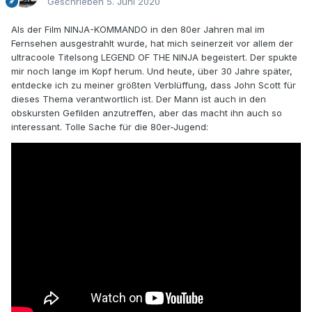
Geschrieben
5. Juni 2020
Als der Film NINJA-KOMMANDO in den 80er Jahren mal im
Fernsehen ausgestrahlt wurde, hat mich seinerzeit vor allem der
ultracoole Titelsong LEGEND OF THE NINJA begeistert. Der spukte
mir noch lange im Kopf herum. Und heute, über 30 Jahre später,
entdecke ich zu meiner größten Verblüffung, dass John Scott für
dieses Thema verantwortlich ist. Der Mann ist auch in den
obskursten Gefilden anzutreffen, aber das macht ihn auch so
interessant. Tolle Sache für die 80er-Jugend: