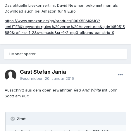
Das aktuelle Livekonzert mit David Newman bekommt man als
Download auch bei Amazon für 9 Euro:
https://www.amazon.de/gp/product/B00X5BMQMG?
ie=UTF8&keywords=jules%20verne%20Adventures&qid=1450515
880&ref_=sr_1_2&s=dmusic&sr=1-2-mp3-albums-bar-strip-0
1 Monat später...
Gast Stefan Jania
Geschrieben
20. Januar 2016
Ausschnitt aus dem oben erwähnten
Red And White
mit John
Scott am Pult.
Zitat