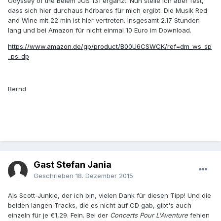
Odyssey of the Belem JOS 131 ergänzt. Nun stelle ich aber fest,
dass sich hier durchaus hörbares für mich ergibt. Die Musik Red
and Wine mit 22 min ist hier vertreten. Insgesamt 2.17 Stunden
lang und bei Amazon für nicht einmal 10 Euro im Download.
https://www.amazon.de/gp/product/B00U6CSWCK/ref=dm_ws_sp
_ps_dp
Bernd
Gast Stefan Jania
Geschrieben
18. Dezember 2015
Als Scott-Junkie, der ich bin, vielen Dank für diesen Tipp! Und die
beiden langen Tracks, die es nicht auf CD gab, gibt's auch
einzeln für je €1,29. Fein. Bei der
Concerts Pour L'Aventure
fehlen