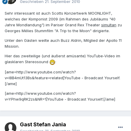
Geschrieben
21. September 2010
Sehr interessant ist auch Scotts Konzertwerk MOONLIGHT,
welches der Komponist 2009 (im Rahmen des Jubiläums "40
Jahre Mondlandung") im Pariser Grand Rex Theater
simultan
zu
Georges Mélies Stummfilm "A Trip to the Moon" dirigierte.
Unter den Gästen weilte auch Buzz Aldrin, Mitglied der Apollo 11
Mission.
Hier das zweiteilige (und äußerst amüsante) YouTube-Video im
glasklaren Stereosound
:
[ame=http://www.youtube.com/watch?
v=l8B4mUt13Bs&feature=related]YouTube - Broadcast Yourself.
[/ame]
[ame=http://www.youtube.com/watch?
v=YPhw9qRK2zs&NR=1]YouTube - Broadcast Yourself.[/ame]
Gast Stefan Jania