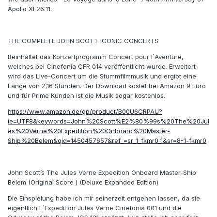
Apollo XI 26:11.
THE COMPLETE JOHN SCOTT ICONIC CONCERTS
Beinhaltet das Konzertprogramm Concert pour l´Aventure,
welches bei Cinefonia CFR 014 veröffentlicht wurde. Erweitert
wird das Live-Concert um die Stummfilmmusik und ergibt eine
Länge von 2.16 Stunden. Der Download kostet bei Amazon 9 Euro
und für Prime Kunden ist die Musik sogar kostenlos.
https://www.amazon.de/gp/product/B00U6CRPAU?
ie=UTF8&keywords=John%20Scott%E2%80%99s%20The%20Jul
es%20Verne%20Expedition%20Onboard%20Master-
Ship%20Belem&qid=1450457657&ref_=sr_1_fkmr0_1&sr=8-1-fkmr0
John Scott’s The Jules Verne Expedition Onboard Master-Ship
Belem (Original Score ) (Deluxe Expanded Edition)
Die Einspielung habe ich mir seinerzeit entgehen lassen, da sie
eigentlich L´Expedition Jules Verne Cinefonia 001 und die