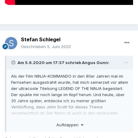
Stefan Schlegel
Geschrieben
5. Juni 2020
Am 5.6.2020 um 17:37 schrieb
Angus Gunn
:
Als der Film NINJA-KOMMANDO in den 80er Jahren mal im
Fernsehen ausgestrahlt wurde, hat mich seinerzeit vor allem
der ultracoole Titelsong LEGEND OF THE NINJA begeistert.
Der spukte mir noch lange im Kopf herum. Und heute, über
30 Jahre später, entdecke ich zu meiner größten
Verblüffung, dass John Scott für dieses Thema
verantwortlich ist. Der Mann ist auch in den obskursten
Gefilden anzutreffen, aber das macht ihn auch so
Aufklappen
interessant.