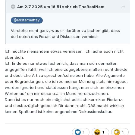
Am 2.7.2025 um 16:51 schrieb
TheRealNeo
:
@Mistermaffay
Verstehe nicht ganz, was er darüber zu lachen gibt, dass
du Leuten das Forum und Diskussion vermiest.
Ich möchte niemandem etwas vermiesen. Ich lache auch nicht
über dich.
Ich finde es nur etwas lächerlich, dass man sich dermaßen
angegriffen fühlt, weil ich eine zugegebenermaßen recht direkte
und deutliche Art zu sprechen/schreiben habe. Alle Argumente
oder Begründungen, die ich zu meiner Meinung stets hinzugebe,
werden ignoriert und stattdessen hängt man sich an einzelnen
Worten auf um mir diese u.U. im Mund herumzudrehen.
Dann ist es nur noch ein möglichst politisch korrekter Eiertanz -
und diesbezüglich gebe ich Dir dann recht: DAS macht wirklich
keinen Spaß und ist keine angenehme Diskussionskultur.
1
1
1