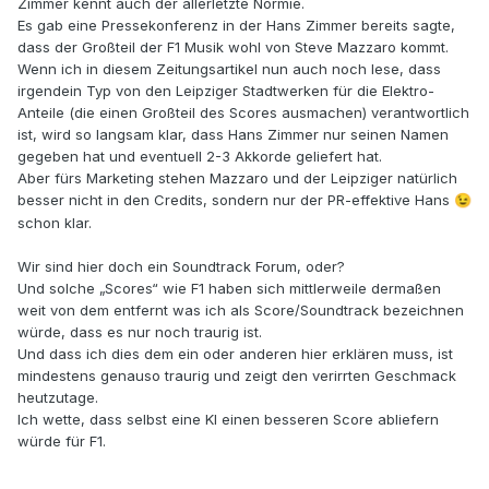
Zimmer kennt auch der allerletzte Normie.
Es gab eine Pressekonferenz in der Hans Zimmer bereits sagte,
dass der Großteil der F1 Musik wohl von Steve Mazzaro kommt.
Wenn ich in diesem Zeitungsartikel nun auch noch lese, dass
irgendein Typ von den Leipziger Stadtwerken für die Elektro-
Anteile (die einen Großteil des Scores ausmachen) verantwortlich
ist, wird so langsam klar, dass Hans Zimmer nur seinen Namen
gegeben hat und eventuell 2-3 Akkorde geliefert hat.
Aber fürs Marketing stehen Mazzaro und der Leipziger natürlich
besser nicht in den Credits, sondern nur der PR-effektive Hans
😉
schon klar.
Wir sind hier doch ein Soundtrack Forum, oder?
Und solche „Scores“ wie F1 haben sich mittlerweile dermaßen
weit von dem entfernt was ich als Score/Soundtrack bezeichnen
würde, dass es nur noch traurig ist.
Und dass ich dies dem ein oder anderen hier erklären muss, ist
mindestens genauso traurig und zeigt den verirrten Geschmack
heutzutage.
Ich wette, dass selbst eine KI einen besseren Score abliefern
würde für F1.