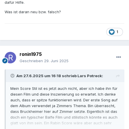
dafür Hilfe.
Was ist daran neu bzw. falsch?
1
ronin1975
Geschrieben
29. Juni 2025
Am 27.6.2025 um 16:18 schrieb
Lars Potreck
:
Mein Score Stil ist es jetzt auch nicht, aber ich habe ihn für
diesen Film und diese Inszenierung so erwartet. Ich denke
auch, dass er spitze funktionieren wird. Der erste Song auf
dem Album verwendet ja Zimmers Thema. Bin überrascht,
dass Bruckheimer hier auf Zimmer setzte. Eigentlich ist das
doch ein typischer Balfe Film und stilistisch könnte es auch
glatt von ihm sein. Ein Rabin Score wäre aber auch sehr
interessant (aber nicht originell) gewesen. Ich denke die