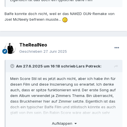
Balfe konnte doch nicht, weil er das NAKED GUN-Remake von
Joel McNeely befreien musste...
TheRealNeo
Geschrieben
27. Juni 2025
Am 27.6.2025 um 16:18 schrieb
Lars Potreck
:
Mein Score Stil ist es jetzt auch nicht, aber ich habe ihn für
diesen Film und diese Inszenierung so erwartet. Ich denke
auch, dass er spitze funktionieren wird. Der erste Song auf
dem Album verwendet ja Zimmers Thema. Bin überrascht,
dass Bruckheimer hier auf Zimmer setzte. Eigentlich ist das
doch ein typischer Balfe Film und stilistisch könnte es auch
glatt von ihm sein. Ein Rabin Score wäre aber auch sehr
interessant (aber nicht originell) gewesen. Ich denke die
Aufklappen
Gitarren hätten ordentlich zu tun gehabt.
😁