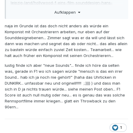
leipzig-land/hollywood-f-eins-film-sounddesign-hans-
zimmer-kultur-news-100~amp.html
Aufklappen
naja im Grunde ist das doch nicht anders als würde ein
Komponist mit Orchestrierern arbeiten, nur eben auf der
Sounddesignebenen... Zimmer sagt was er da will und lässt sich
dann was machen und segnet das ab oder nicht... das alles allein
zu basteln würde einfach zuviel Zeit kosten... Teamarbeit... wie
halt auch früher ein Komponist mit seinen Orchestrierern...
lustig finde ich aber "neue Sounds"... finde ich höre da selten
was, gerade in F1 wo ich sagen würde "mensch is das ein irrer
Sound... hab ich ja noch nie gehört!" (haha das Uhrticken in
DUNKIRK... unfassbar neu und originell!!!!!! ;.)))) ) und dass man
sich in D ja nichts trauen würde... siehe meinen Post oben... F1
Score ist auch null mutig oder neu... es is genau das was solche
Rennsportfilme immer kriegen... glatt ein Throwback zu den
90ern...
1