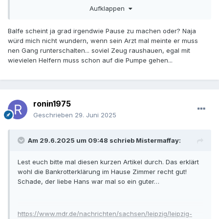
Aufklappen
Gitarren hätten ordentlich zu tun gehabt.
😁
Balfe scheint ja grad irgendwie Pause zu machen oder? Naja
würd mich nicht wundern, wenn sein Arzt mal meinte er muss
nen Gang runterschalten... soviel Zeug raushauen, egal mit
wievielen Helfern muss schon auf die Pumpe gehen...
ronin1975
Geschrieben
29. Juni 2025
Am 29.6.2025 um 09:48 schrieb
Mistermaffay
:
Lest euch bitte mal diesen kurzen Artikel durch. Das erklärt
wohl die Bankrotterklärung im Hause Zimmer recht gut!
Schade, der liebe Hans war mal so ein guter…
https://www.mdr.de/nachrichten/sachsen/leipzig/leipzig-