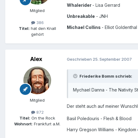
Whalerider
- Lisa Gerrard
Mitglied
Unbreakable
- JNH
386
Michael Collins
- Elliot Goldenthal
Titel:
hat den Knall
gehört
Alex
Geschrieben
25. September 2007
Friederike Bomm schrieb:
Mychael Danna - The Nativity S
Mitglied
Der steht auch auf meiner Wunschli
872
Titel:
On the Rock
Basil Poledouris - Flesh & Blood
Wohnort
: Frankfurt a.M.
Harry Gregson Williams - Kingdom