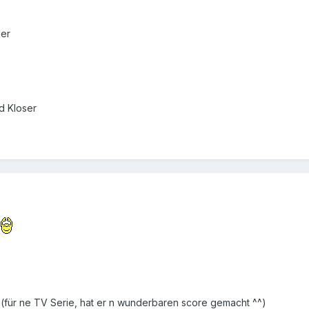
ler
d Kloser
th (für ne TV Serie, hat er n wunderbaren score gemacht ^^)