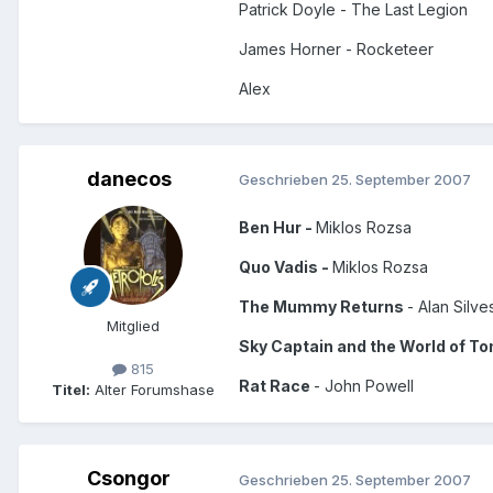
Patrick Doyle - The Last Legion
James Horner - Rocketeer
Alex
danecos
Geschrieben
25. September 2007
Ben Hur -
Miklos Rozsa
Quo Vadis -
Miklos Rozsa
The Mummy Returns
- Alan Silves
Mitglied
Sky Captain and the World of 
815
Rat Race
- John Powell
Titel:
Alter Forumshase
Csongor
Geschrieben
25. September 2007