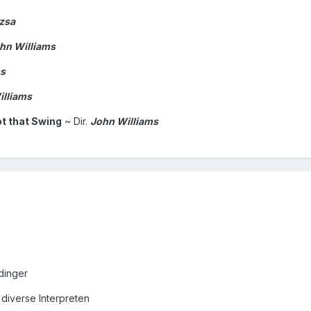
zsa
hn Williams
ms
illiams
got that Swing
~ Dir.
John Williams
dinger
 diverse Interpreten