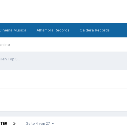
Cinema Musica
Alhambra Records
Caldera Records
online
llen Top 5...
ITER
Seite 4 von 27