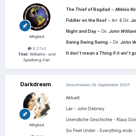
The Thief of Bagdad
~
Miklós Ró
Fiddler on the Roof
~ Arr. & Dir.
Jo
Night and Day
~ Dir.
John Willia
Mitglied
Swing Swing Swing
~ Dir.
John W
8,5Tsd
It don't mean a Thing if it ain't 
Titel:
Williams- und
Spielberg-Fan
Darkdream
Geschrieben
26. September 2007
Aktuell:
Lair - John Debney
Unendliche Geschichte - Klaus Dol
Mitglied
Six Feet Under - Everything ends -