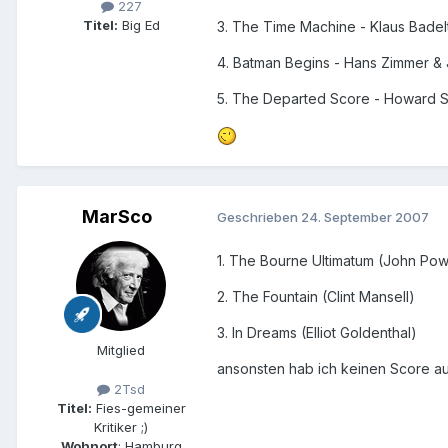
227
Titel:
Big Ed
3. The Time Machine - Klaus Badel
4. Batman Begins - Hans Zimmer &
5. The Departed Score - Howard Sh
MarSco
Geschrieben
24. September 2007
1. The Bourne Ultimatum (John Pow
2. The Fountain (Clint Mansell)
3. In Dreams (Elliot Goldenthal)
Mitglied
ansonsten hab ich keinen Score au
2Tsd
Titel:
Fies-gemeiner
Kritiker ;)
Wohnort
: Hamburg