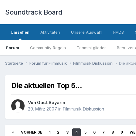
Soundtrack Board
Umsehen
Aktivitäten
Unsere Auswahl
FMDB
Forum
Community-Regeln
Teammitglieder
Benutzer 
Startseite
Forum für Filmmusik
Filmmusik Diskussion
Die aktue
Die aktuellen Top 5...
Von Gast Sayarin
29. März 2007
in
Filmmusik Diskussion
VORHERIGE
1
2
3
4
5
6
7
8
9
WE