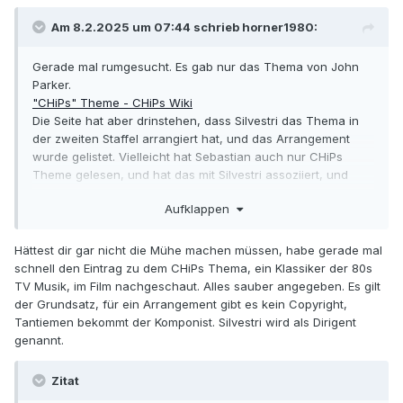
Am 8.2.2025 um 07:44 schrieb
horner1980
:
Gerade mal rumgesucht. Es gab nur das Thema von John
Parker.
"CHiPs" Theme - CHiPs Wiki
Die Seite hat aber drinstehen, dass Silvestri das Thema in
der zweiten Staffel arrangiert hat, und das Arrangement
wurde gelistet. Vielleicht hat Sebastian auch nur CHiPs
Theme gelesen, und hat das mit Silvestri assoziiert, und
konnte das nicht genauer nachlesen, da man im Kino nur
Aufklappen
schlecht "Stop mal das Bild" schreien kann.
Wenn da doch Silvestri stand, dann wurde evtl. nicht das
Intro im Film gezeigt, sondern ein Teil der Episode, wo das
Hättest dir gar nicht die Mühe machen müssen, habe gerade mal
Thema in Silvestris Score zu hören war.
schnell den Eintrag zu dem CHiPs Thema, ein Klassiker der 80s
So oder so.. cooles Easter-Egg im Film, den ich noch nicht
TV Musik, im Film nachgeschaut. Alles sauber angegeben. Es gilt
gesehen habe.
der Grundsatz, für ein Arrangement gibt es kein Copyright,
Tantiemen bekommt der Komponist. Silvestri wird als Dirigent
genannt.
Zitat