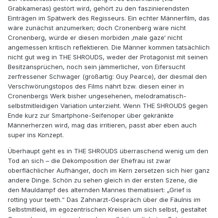
Grabkameras) gestört wird, gehört zu den faszinierendsten
Einträgen im Spätwerk des Regisseurs. Ein echter Männerfilm, das
wäre zunächst anzumerken; doch Cronenberg wäre nicht
Cronenberg, würde er diesen morbiden ‚male gaze‘ nicht
angemessen kritisch reflektieren. Die Männer kommen tatsächlich
nicht gut weg in THE SHROUDS, weder der Protagonist mit seinen
Besitzansprüchen, noch sein jämmerlicher, von Eifersucht
zerfressener Schwager (großartig: Guy Pearce), der diesmal den
Verschwörungstopos des Films nährt bzw. diesen einer in
Cronenbergs Werk bisher ungesehenen, melodramatisch-
selbstmitleidigen Variation unterzieht. Wenn THE SHROUDS gegen
Ende kurz zur Smartphone-Seifenoper über gekränkte
Männerherzen wird, mag das irritieren, passt aber eben auch
super ins Konzept.
Überhaupt geht es in THE SHROUDS überraschend wenig um den
Tod an sich – die Dekomposition der Ehefrau ist zwar
oberflächlicher Aufhänger, doch im Kern zersetzen sich hier ganz
andere Dinge. Schön zu sehen gleich in der ersten Szene, die
den Mauldampf des alternden Mannes thematisiert: „Grief is
rotting your teeth.“ Das Zahnarzt-Gespräch über die Fäulnis im
Selbstmitleid, im egozentrischen Kreisen um sich selbst, gestaltet