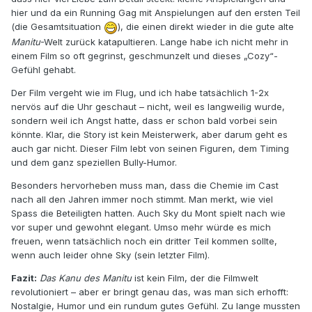
hier und da ein Running Gag mit Anspielungen auf den ersten Teil
(die Gesamtsituation
)
, die einen direkt wieder in die gute alte
Manitu
-Welt zurück katapultieren. Lange habe ich nicht mehr in
einem Film so oft gegrinst, geschmunzelt und dieses „Cozy“-
Gefühl gehabt.
Der Film vergeht wie im Flug, und ich habe tatsächlich 1-2x
nervös auf die Uhr geschaut – nicht, weil es langweilig wurde,
sondern weil ich Angst hatte, dass er schon bald vorbei sein
könnte. Klar, die Story ist kein Meisterwerk, aber darum geht es
auch gar nicht. Dieser Film lebt von seinen Figuren, dem Timing
und dem ganz speziellen Bully-Humor.
Besonders hervorheben muss man, dass die Chemie im Cast
nach all den Jahren immer noch stimmt. Man merkt, wie viel
Spass die Beteiligten hatten. Auch Sky du Mont spielt nach wie
vor super und gewohnt elegant. Umso mehr würde es mich
freuen, wenn tatsächlich noch ein dritter Teil kommen sollte,
wenn auch leider ohne Sky (sein letzter Film).
Fazit:
Das Kanu des Manitu
ist kein Film, der die Filmwelt
revolutioniert – aber er bringt genau das, was man sich erhofft:
Nostalgie, Humor und ein rundum gutes Gefühl. Zu lange mussten