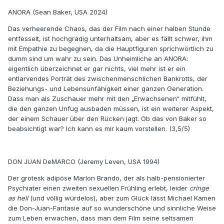
ANORA (Sean Baker, USA 2024)
Das verheerende Chaos, das der Film nach einer halben Stunde
entfesselt, ist hochgradig unterhaltsam, aber es fällt schwer, ihm
mit Empathie zu begegnen, da die Hauptfiguren sprichwörtlich zu
dumm sind um wahr zu sein. Das Unheimliche an ANORA:
eigentlich überzeichnet er gar nichts, viel mehr ist er ein
entlarvendes Porträt des zwischenmenschlichen Bankrotts, der
Beziehungs- und Lebensunfähigkeit einer ganzen Generation.
Dass man als Zuschauer mehr mit den „Erwachsenen“ mitfühlt,
die den ganzen Unfug ausbaden müssen, ist ein weiterer Aspekt,
der einem Schauer über den Rücken jagt. Ob das von Baker so
beabsichtigt war? Ich kann es mir kaum vorstellen. (3,5/5)
DON JUAN DeMARCO (Jeremy Leven, USA 1994)
Der grotesk adipöse Marlon Brando, der als halb-pensionierter
Psychiater einen zweiten sexuellen Frühling erlebt, leider
cringe
as hell
(und völlig würdelos), aber zum Glück lässt Michael Kamen
die Don-Juan-Fantasie auf so wunderschöne und sinnliche Weise
zum Leben erwachen, dass man dem Film seine seltsamen