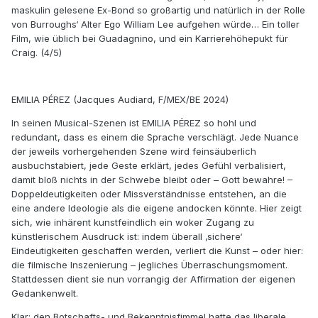
maskulin gelesene Ex-Bond so großartig und natürlich in der Rolle
von Burroughs‘ Alter Ego William Lee aufgehen würde… Ein toller
Film, wie üblich bei Guadagnino, und ein Karrierehöhepukt für
Craig. (4/5)
EMILIA PÉREZ (Jacques Audiard, F/MEX/BE 2024)
In seinen Musical-Szenen ist EMILIA PÉREZ so hohl und
redundant, dass es einem die Sprache verschlägt. Jede Nuance
der jeweils vorhergehenden Szene wird feinsäuberlich
ausbuchstabiert, jede Geste erklärt, jedes Gefühl verbalisiert,
damit bloß nichts in der Schwebe bleibt oder – Gott bewahre! –
Doppeldeutigkeiten oder Missverständnisse entstehen, an die
eine andere Ideologie als die eigene andocken könnte. Hier zeigt
sich, wie inhärent kunstfeindlich ein woker Zugang zu
künstlerischem Ausdruck ist: indem überall ‚sichere‘
Eindeutigkeiten geschaffen werden, verliert die Kunst – oder hier:
die filmische Inszenierung – jegliches Überraschungsmoment.
Stattdessen dient sie nun vorrangig der Affirmation der eigenen
Gedankenwelt.
Klar: den Botschafts- und Bekenntnisfimmel hatte das liberale