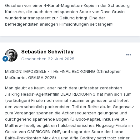
Gesehen von einer 4-Kanal-Magnetton-Kopie in der Schauburg
Karlsruhe, die auch den entspannten Score von Dave Grusin
wunderbar transparent zur Geltung bringt. Eine der
befriedigendsten analogen Filmsichtungen seit langem!
Sebastian Schwittay
Geschrieben
22. Juni 2025
MISSION: IMPOSSIBLE - THE FINAL RECKONING (Christopher
McQuarrie, GB/USA 2025)
Man glaubt es kaum, aber nach dem unfassbar zerdehnten
‚Talking Heads‘-Agentenfilm DEAD RECKONING hat man sich zum
(vorläufigen) Finale noch einmal zusammengerissen und liefert
den wahrscheinlich packendsten Teil der Reihe ab. Im Gegensatz
zum Vorgänger spannen die Actionsequenzen gelungene und
durchgehend spannende Bögen (U-Boot-Kapitel, inklusive St.-
Matthew-Insel), es gibt ein halsbrecherisches Flugzeug-Finale im
Geiste von CAPRICORN ONE, und sogar der Score der Lorne-
Balfe-Praktikanten Max Aruj und Alfie Godfrey setzt trotz seiner