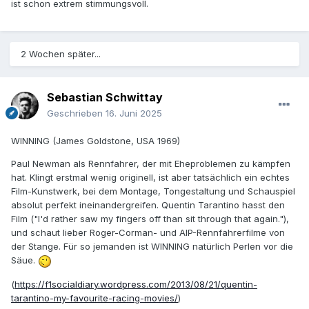
ist schon extrem stimmungsvoll.
2 Wochen später...
Sebastian Schwittay
Geschrieben
16. Juni 2025
WINNING (James Goldstone, USA 1969)
Paul Newman als Rennfahrer, der mit Eheproblemen zu kämpfen
hat. Klingt erstmal wenig originell, ist aber tatsächlich ein echtes
Film-Kunstwerk, bei dem Montage, Tongestaltung und Schauspiel
absolut perfekt ineinandergreifen. Quentin Tarantino hasst den
Film ("I'd rather saw my fingers off than sit through that again."),
und schaut lieber Roger-Corman- und AIP-Rennfahrerfilme von
der Stange. Für so jemanden ist WINNING natürlich Perlen vor die
Säue.
(
https://f1socialdiary.wordpress.com/2013/08/21/quentin-
tarantino-my-favourite-racing-movies/
)