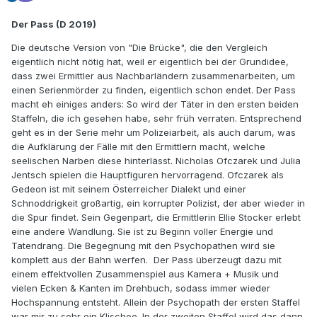
Der Pass (D 2019)
Die deutsche Version von "Die Brücke", die den Vergleich
eigentlich nicht nötig hat, weil er eigentlich bei der Grundidee,
dass zwei Ermittler aus Nachbarländern zusammenarbeiten, um
einen Serienmörder zu finden, eigentlich schon endet. Der Pass
macht eh einiges anders: So wird der Täter in den ersten beiden
Staffeln, die ich gesehen habe, sehr früh verraten. Entsprechend
geht es in der Serie mehr um Polizeiarbeit, als auch darum, was
die Aufklärung der Fälle mit den Ermittlern macht, welche
seelischen Narben diese hinterlässt. Nicholas Ofczarek und Julia
Jentsch spielen die Hauptfiguren hervorragend. Ofczarek als
Gedeon ist mit seinem Österreicher Dialekt und einer
Schnoddrigkeit großartig, ein korrupter Polizist, der aber wieder in
die Spur findet. Sein Gegenpart, die Ermittlerin Ellie Stocker erlebt
eine andere Wandlung. Sie ist zu Beginn voller Energie und
Tatendrang. Die Begegnung mit den Psychopathen wird sie
komplett aus der Bahn werfen. Der Pass überzeugt dazu mit
einem effektvollen Zusammenspiel aus Kamera + Musik und
vielen Ecken & Kanten im Drehbuch, sodass immer wieder
Hochspannung entsteht. Allein der Psychopath der ersten Staffel
war mir zu sehr ein Klischee. In der zweiten Staffel wird das dann