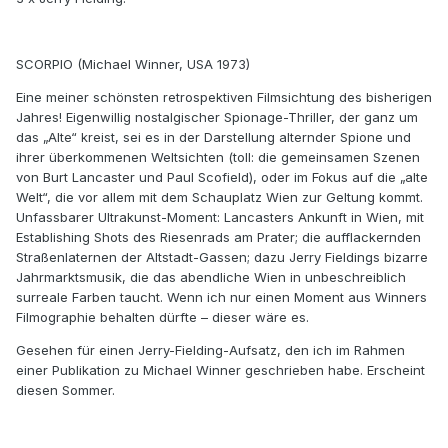
SCORPIO (Michael Winner, USA 1973)
Eine meiner schönsten retrospektiven Filmsichtung des bisherigen
Jahres! Eigenwillig nostalgischer Spionage-Thriller, der ganz um
das „Alte“ kreist, sei es in der Darstellung alternder Spione und
ihrer überkommenen Weltsichten (toll: die gemeinsamen Szenen
von Burt Lancaster und Paul Scofield), oder im Fokus auf die „alte
Welt“, die vor allem mit dem Schauplatz Wien zur Geltung kommt.
Unfassbarer Ultrakunst-Moment: Lancasters Ankunft in Wien, mit
Establishing Shots des Riesenrads am Prater; die aufflackernden
Straßenlaternen der Altstadt-Gassen; dazu Jerry Fieldings bizarre
Jahrmarktsmusik, die das abendliche Wien in unbeschreiblich
surreale Farben taucht. Wenn ich nur einen Moment aus Winners
Filmographie behalten dürfte – dieser wäre es.
Gesehen für einen Jerry-Fielding-Aufsatz, den ich im Rahmen
einer Publikation zu Michael Winner geschrieben habe. Erscheint
diesen Sommer.