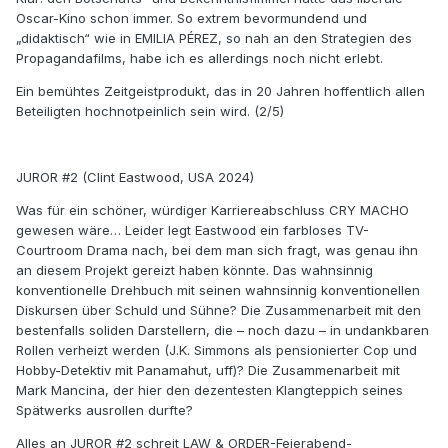
Oscar-Kino schon immer. So extrem bevormundend und
„didaktisch“ wie in EMILIA PÉREZ, so nah an den Strategien des
Propagandafilms, habe ich es allerdings noch nicht erlebt.
Ein bemühtes Zeitgeistprodukt, das in 20 Jahren hoffentlich allen
Beteiligten hochnotpeinlich sein wird. (2/5)
JUROR #2 (Clint Eastwood, USA 2024)
Was für ein schöner, würdiger Karriereabschluss CRY MACHO
gewesen wäre… Leider legt Eastwood ein farbloses TV-
Courtroom Drama nach, bei dem man sich fragt, was genau ihn
an diesem Projekt gereizt haben könnte. Das wahnsinnig
konventionelle Drehbuch mit seinen wahnsinnig konventionellen
Diskursen über Schuld und Sühne? Die Zusammenarbeit mit den
bestenfalls soliden Darstellern, die – noch dazu – in undankbaren
Rollen verheizt werden (J.K. Simmons als pensionierter Cop und
Hobby-Detektiv mit Panamahut, uff)? Die Zusammenarbeit mit
Mark Mancina, der hier den dezentesten Klangteppich seines
Spätwerks ausrollen durfte?
Alles an JUROR #2 schreit LAW & ORDER-Feierabend-