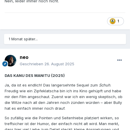
Nein, leider immer noch nicht.
1
1 Monat später...
neo
Geschrieben
26. August 2025
DAS KANU DES MANITU (2025)
Ja, da ist es endlich! Das langersehnte Sequel zum
Schuh
.
Freudig wie ein Zipfeklatscha bin ich ins Kino gehüpft und habe
mir den Film angeschaut. Zuerst war ich ein wenig skeptisch, ob
die Witze nach all den Jahren noch zünden würden – aber Bully
hat es einfach immer noch drauf.
So zufällig wie die Pointen und Seitenhiebe platziert wirken, so
treffsicher ist der Humor, der einfach nicht alt wird. Man merkt,
dass hier viel Liebe zum Detail steckt: kleine Anspielungen und