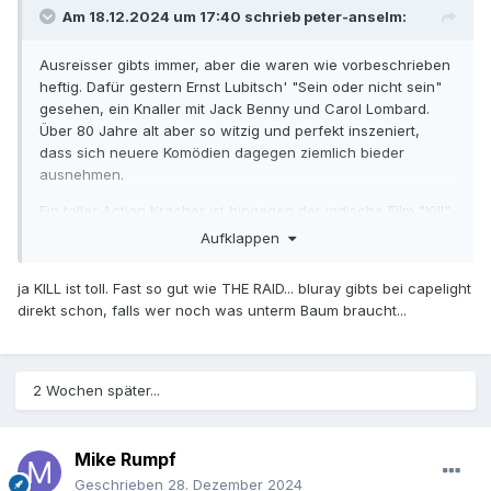
Am 18.12.2024 um 17:40 schrieb
peter-anselm
:
Ausreisser gibts immer, aber die waren wie vorbeschrieben
heftig. Dafür gestern Ernst Lubitsch' "Sein oder nicht sein"
gesehen, ein Knaller mit Jack Benny und Carol Lombard.
Über 80 Jahre alt aber so witzig und perfekt inszeniert,
dass sich neuere Komödien dagegen ziemlich bieder
ausnehmen.
Ein toller Action Kracher ist hingegen der indische Film "Kill".
Aufklappen
ja KILL ist toll. Fast so gut wie THE RAID... bluray gibts bei capelight
direkt schon, falls wer noch was unterm Baum braucht...
2 Wochen später...
Mike Rumpf
Geschrieben
28. Dezember 2024