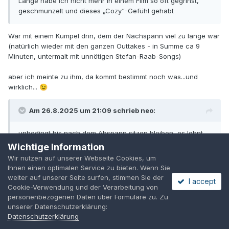
Lange habe ich nicht mehr in einem Film so oft gegrinst,
geschmunzelt und dieses „Cozy“-Gefühl gehabt
War mit einem Kumpel drin, dem der Nachspann viel zu lange war
(natürlich wieder mit den ganzen Outtakes - in Summe ca 9
Minuten, untermalt mit unnötigen Stefan-Raab-Songs)
aber ich meinte zu ihm, da kommt bestimmt noch was...und
wirklich...
😉
Am 26.8.2025 um 21:09 schrieb
neo
:
unbedingt bis nach dem Abspann sitzen bleiben, es lohnt
sich
Wichtige Information
Wir nutzen auf unserer Webseite Cookies, um
Ihnen einen optimalen Service zu bieten. Wenn Sie
weiter auf unserer Seite surfen, stimmen Sie der
I accept
Cookie-Verwendung und der Verarbeitung von
VORHERIGE
Seite 408 von 409
WEITER
personenbezogenen Daten über Formulare zu. Zu
unserer Datenschutzerklärung:
Datenschutzerklärung