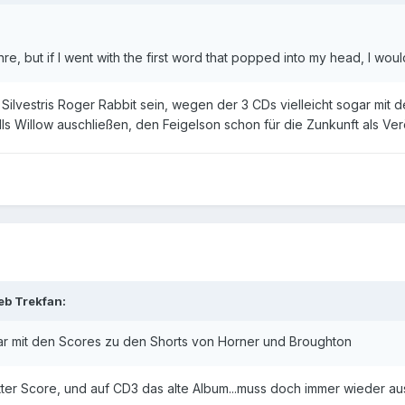
enre, but if I went with the first word that popped into my head, I wo
 Silvestris Roger Rabbit sein, wegen der 3 CDs vielleicht sogar mi
s Willow auschließen, den Feigelson schon für die Zunkunft als Veröf
ieb
Trekfan
:
ar mit den Scores zu den Shorts von Horner und Broughton
ter Score, und auf CD3 das alte Album...muss doch immer wieder a