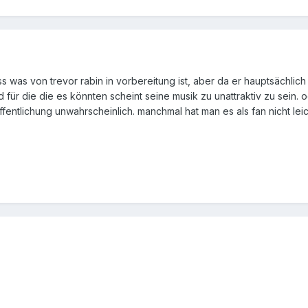
, studios will be honored and a few surprises will be unveiled.
ams, Horner, Goldsmith and Elfman this year...not to mention a coup
 was von trevor rabin in vorbereitung ist, aber da er hauptsächlich 
 für die die es könnten scheint seine musik zu unattraktiv zu sein
fentlichung unwahrscheinlich. manchmal hat man es als fan nicht lei