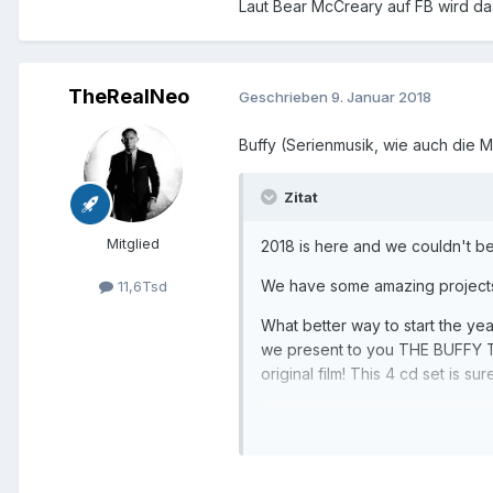
Laut Bear McCreary auf FB wird da
TheRealNeo
Geschrieben
9. Januar 2018
Buffy (Serienmusik, wie auch die 
Zitat
Mitglied
2018 is here and we couldn't b
We have some amazing projects l
11,6Tsd
What better way to start the ye
we present to you THE BUFFY TH
original film! This 4 cd set is sur
February will see some great rel
charity. More details to be ann
Save your pennies because we p