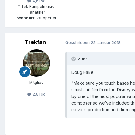
4,6Tsd
Titel:
Rumpelmusik-
Fanatiker
Wohnort
: Wuppertal
Trekfan
Geschrieben
22. Januar 2018
Zitat
Doug Fake
Mitglied
"Make sure you touch bases here
smash-hit film from the Disney 
2,8Tsd
by one of the most popular write
composer so we’ve included that
movie’s production and directing