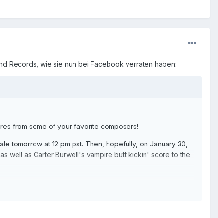
and Records, wie sie nun bei Facebook verraten haben:
cores from some of your favorite composers!
le tomorrow at 12 pm pst. Then, hopefully, on January 30,
 well as Carter Burwell's vampire butt
kickin' score to the
100% of the sales of the cd will be donated to a special
ar. 4 cds, 6 cds, possibly even 10 cd box sets! Hopefully