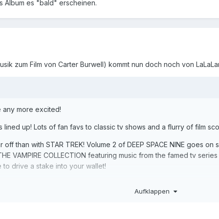
s Album es "bald" erscheinen.
Musik zum Film von Carter Burwell) kommt nun doch noch von LaLaL
e any more excited!
ined up! Lots of fan favs to classic tv shows and a flurry of film s
ar off than with STAR TREK! Volume 2 of DEEP SPACE NINE goes on sa
E VAMPIRE COLLECTION featuring music from the famed tv series as
e to drive a stake into your wallet!
eases from film and television, including one special release where 
Aufklappen
ounced soon.
lan on releasing some amazing box sets during the course of the ye