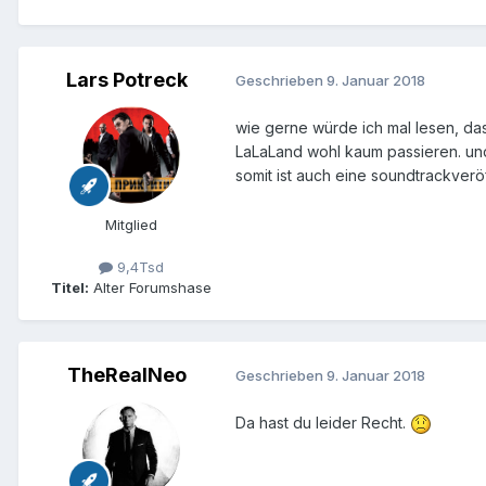
some music for everyone!
Anniversaries will be celebrated
Lars Potreck
Geschrieben
9. Januar 2018
And yes, expect some more Willi
wie gerne würde ich mal lesen, dass
LaLaLand wohl kaum passieren. und
somit ist auch eine soundtrackveröf
Mitglied
9,4Tsd
Titel:
Alter Forumshase
TheRealNeo
Geschrieben
9. Januar 2018
Da hast du leider Recht.