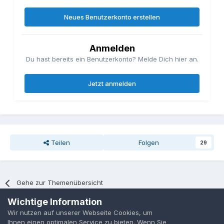
Neues Benutzerkonto erstellen
Anmelden
Du hast bereits ein Benutzerkonto? Melde Dich hier an.
Jetzt anmelden
Teilen
Folgen
29
Gehe zur Themenübersicht
Wichtige Information
Wir nutzen auf unserer Webseite Cookies, um
Datenschutzerklärung
Cookies
Ihnen einen optimalen Service zu bieten. Wenn Sie