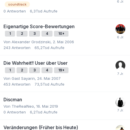
soundtrack
0
Antworten
6,3Tsd
Aufrufe
Eigenartige Score-Bewertungen
1
2
3
4
10
Von
Alexander Grodzinski
,
2. Mai 2006
243
Antworten
65,2Tsd
Aufrufe
Die Wahrheit!! User über User
1
2
3
4
19
Von Gast Sayarin,
24. Mai 2007
453
Antworten
73,5Tsd
Aufrufe
Discman
Von
TheRealNeo
,
16. Mai 2019
0
Antworten
6,2Tsd
Aufrufe
Veränderungen (Früher bis Heute)