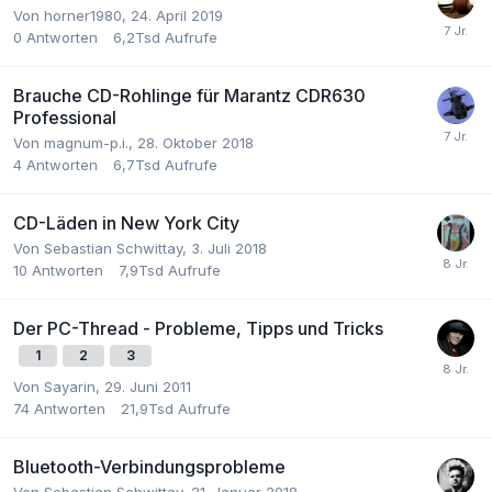
Von
horner1980
,
24. April 2019
0
Antworten
6,2Tsd
Aufrufe
Brauche CD-Rohlinge für Marantz CDR630
Professional
Von
magnum-p.i.
,
28. Oktober 2018
4
Antworten
6,7Tsd
Aufrufe
CD-Läden in New York City
Von
Sebastian Schwittay
,
3. Juli 2018
10
Antworten
7,9Tsd
Aufrufe
Der PC-Thread - Probleme, Tipps und Tricks
1
2
3
Von
Sayarin
,
29. Juni 2011
74
Antworten
21,9Tsd
Aufrufe
Bluetooth-Verbindungsprobleme
Von
Sebastian Schwittay
,
21. Januar 2018