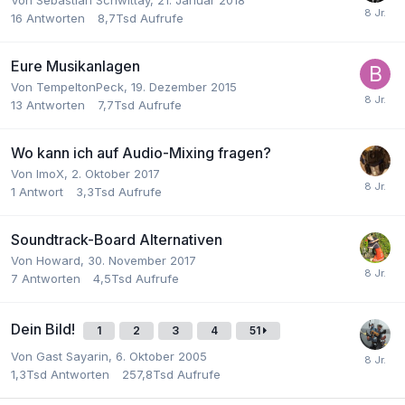
16
Antworten
8,7Tsd
Aufrufe
Eure Musikanlagen
Von
TempeltonPeck
,
19. Dezember 2015
13
Antworten
7,7Tsd
Aufrufe
Wo kann ich auf Audio-Mixing fragen?
Von
ImoX
,
2. Oktober 2017
1
Antwort
3,3Tsd
Aufrufe
Soundtrack-Board Alternativen
Von
Howard
,
30. November 2017
7
Antworten
4,5Tsd
Aufrufe
Dein Bild!
1
2
3
4
51
Von Gast Sayarin,
6. Oktober 2005
1,3Tsd
Antworten
257,8Tsd
Aufrufe